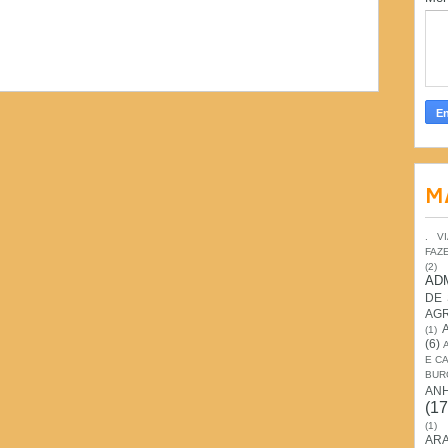
M
. V
FAZ
(2)
AD
DE
AG
(1)
(6)
E C
BUR
AN
(17
(1)
ARA