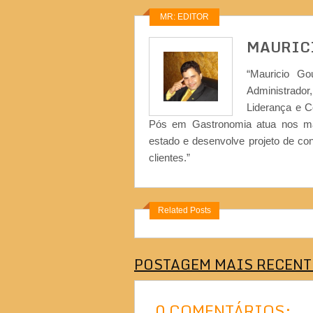
MR: EDITOR
MAURIC
“Mauricio Go
Administrad
Liderança e 
Pós em Gastronomia atua nos ma
estado e desenvolve projeto de co
clientes.”
Related Posts
POSTAGEM MAIS RECENT
0 COMENTÁRIOS: