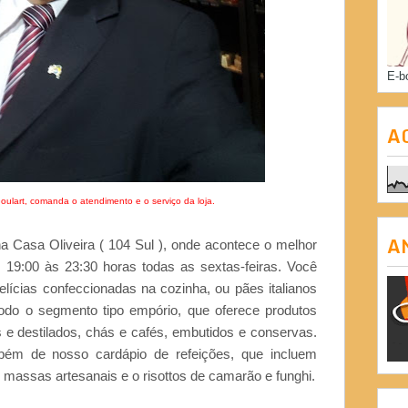
E-b
A
oulart, comanda o atendimento e o serviço da loja.
A
a Casa Oliveira ( 104 Sul ), onde acontece o melhor
19:00 às 23:30 horas todas as sextas-feiras. Você
elícias confeccionadas na cozinha, ou pães italianos
odo o segmento tipo empório, que oferece produtos
 e destilados, chás e cafés, embutidos e conservas.
bém de nosso cardápio de refeições, que incluem
s massas artesanais e o risottos de camarão e funghi.