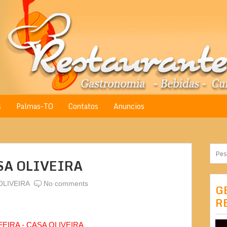
s
Palmas-TO
Contatos
Anuncios
ASA OLIVEIRA
OLIVEIRA
No comments
G
R
FEIRA - CASA OLIVEIRA