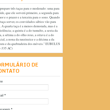
preparo três taças para o moderado: uma para
úde, que ele sorverá primeiro, a segunda para
or e o prazer e a terceira para o sono. Quando
 taça sorver, os convidados sábios vão para
. A quarta taça é a menos demorada, mas é a
iolência; a quinta é a do tumulto, a sexta da
a, a sétima a do olho roxo, a oitava é a do
cial, a nona da ranzinzice e a décima a da
cura e da quebradeira dos móveis." EUBULUS
5-335 AC)
ORMULÁRIO DE
ONTATO
me
ail
*
nsagem
*