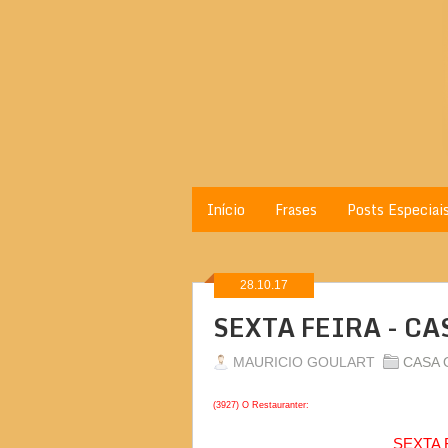
Início
Frases
Posts Especiai
28.10.17
SEXTA FEIRA - C
MAURICIO GOULART
CASA 
(3927) O Restauranter:
SEXTA 