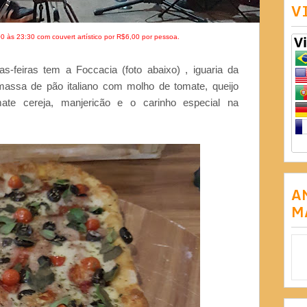
V
00 às 23:30 com couvert artístico por R$6,00 por pessoa.
-feiras tem a Foccacia (foto abaixo) , iguaria da
massa de pão italiano com molho de tomate, queijo
mate cereja, manjericão e o carinho especial na
A
M