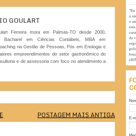
"Eu 
a sa
IO GOULART
o am
esta
ulart Ferreira mora em Palmas-TO desde 2000,
casa
da v
or, Bacharel em Ciências Contábeis, MBA em
orgi
Coaching na Gestão de Pessoas, Pós em Enologia e
poli
iores empreendimentos do setor gastronômico do
lou
(40
nsultoria e de assessoria com foco no atendimento a
F
C
No
E
POSTAGEM MAIS ANTIGA
E-m
Me