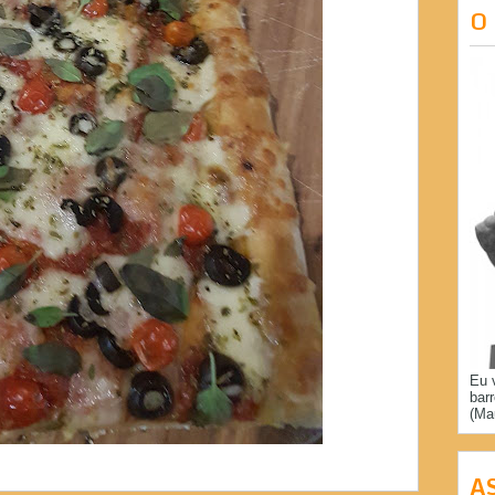
O
Eu 
bar
(Ma
A