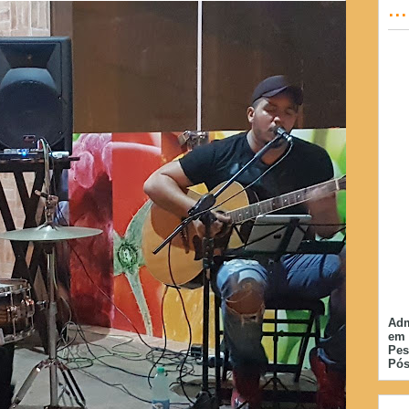
..
Adm
em 
Pes
Pós