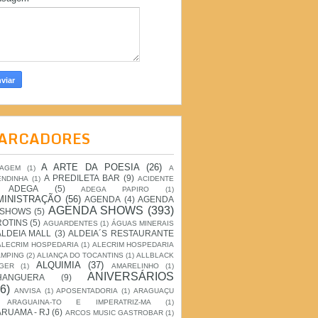
ARCADORES
A ARTE DA POESIA
(26)
IAGEM
(1)
A
A PREDILETA BAR
(9)
ENDINHA
(1)
ACIDENTE
ADEGA
(5)
ADEGA PAPIRO
(1)
MINISTRAÇÃO
(56)
AGENDA
(4)
AGENDA
AGENDA SHOWS
(393)
 SHOWS
(5)
ROTINS
(5)
AGUARDENTES
(1)
ÁGUAS MINERAIS
ALDEIA MALL
(3)
ALDEIA´S RESTAURANTE
ALECRIM HOSPEDARIA
(1)
ALECRIM HOSPEDARIA
AMPING
(2)
ALIANÇA DO TOCANTINS
(1)
ALLBLACK
ALQUIMIA
(37)
GER
(1)
AMARELINHO
(1)
ANIVERSÁRIOS
HANGUERA
(9)
6)
ANVISA
(1)
APOSENTADORIA
(1)
ARAGUAÇU
ARAGUAINA-TO E IMPERATRIZ-MA
(1)
RUAMA - RJ
(6)
ARCOS MUSIC GASTROBAR
(1)