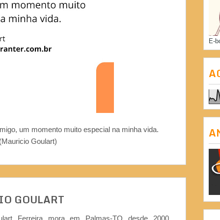
E-b
A
A
omigo, um momento muito especial na minha vida.
(Mauricio Goulart)
IO GOULART
ulart Ferreira mora em Palmas-TO desde 2000,