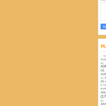
M
. V
FAZ
(2)
AD
DE
AG
(1)
(6)
E C
BUR
AN
(17
(1)
ARA