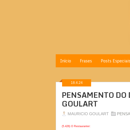
Início
Frases
Posts Especiai
18.4.24
PENSAMENTO DO D
GOULART
MAURICIO GOULART
PENS
(5.426) O Restauranter: