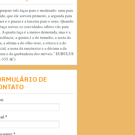
preparo três taças para o moderado: uma para
úde, que ele sorverá primeiro, a segunda para
or e o prazer e a terceira para o sono. Quando
 taça sorver, os convidados sábios vão para
. A quarta taça é a menos demorada, mas é a
iolência; a quinta é a do tumulto, a sexta da
a, a sétima a do olho roxo, a oitava é a do
cial, a nona da ranzinzice e a décima a da
cura e da quebradeira dos móveis." EUBULUS
5-335 AC)
ORMULÁRIO DE
ONTATO
me
ail
*
nsagem
*