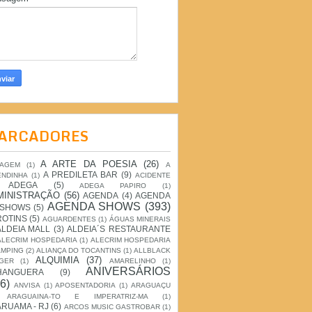
ARCADORES
A ARTE DA POESIA
(26)
IAGEM
(1)
A
A PREDILETA BAR
(9)
ENDINHA
(1)
ACIDENTE
ADEGA
(5)
ADEGA PAPIRO
(1)
MINISTRAÇÃO
(56)
AGENDA
(4)
AGENDA
AGENDA SHOWS
(393)
 SHOWS
(5)
ROTINS
(5)
AGUARDENTES
(1)
ÁGUAS MINERAIS
ALDEIA MALL
(3)
ALDEIA´S RESTAURANTE
ALECRIM HOSPEDARIA
(1)
ALECRIM HOSPEDARIA
AMPING
(2)
ALIANÇA DO TOCANTINS
(1)
ALLBLACK
ALQUIMIA
(37)
GER
(1)
AMARELINHO
(1)
ANIVERSÁRIOS
HANGUERA
(9)
6)
ANVISA
(1)
APOSENTADORIA
(1)
ARAGUAÇU
ARAGUAINA-TO E IMPERATRIZ-MA
(1)
RUAMA - RJ
(6)
ARCOS MUSIC GASTROBAR
(1)