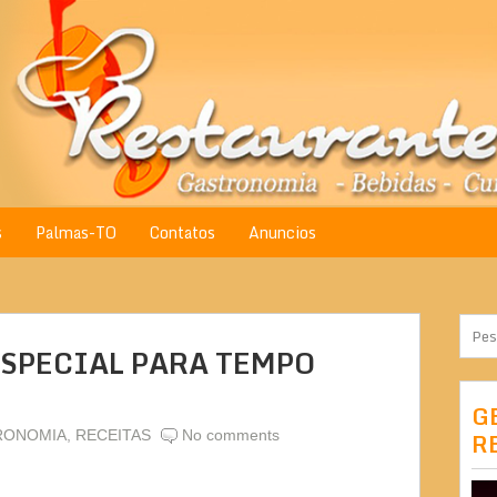
s
Palmas-TO
Contatos
Anuncios
ESPECIAL PARA TEMPO
G
RONOMIA
,
RECEITAS
No comments
R