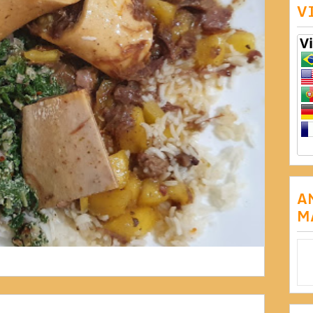
V
A
M