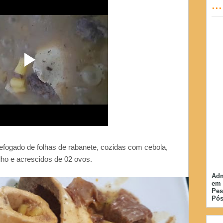
..
refogado de folhas de rabanete, cozidas com cebola,
lho e acrescidos de 02 ovos.
Adm
em 
Pes
Pós