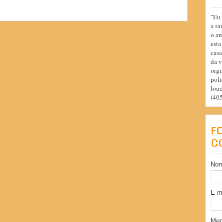
"Eu 
a sa
o am
esta
casa
da v
orgi
poli
lou
(40
F
C
No
E-m
Me