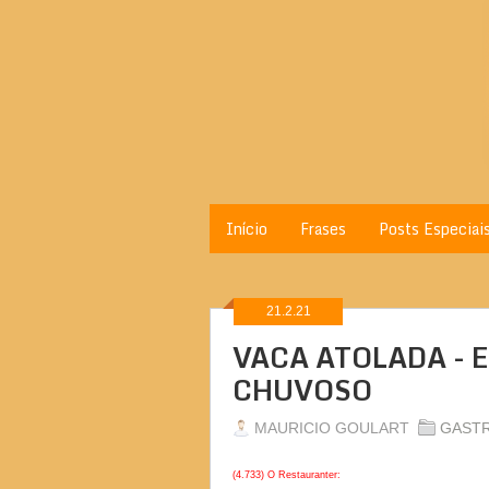
Início
Frases
Posts Especiai
21.2.21
VACA ATOLADA - 
CHUVOSO
MAURICIO GOULART
GAST
(4.733) O Restauranter: