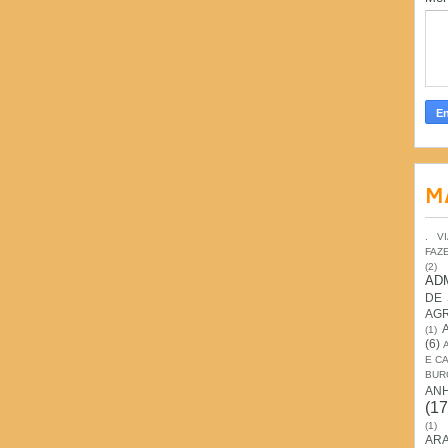
M
. V
FAZ
(2)
AD
DE
AG
(1)
(6)
E C
BUR
AN
(17
(1)
ARA