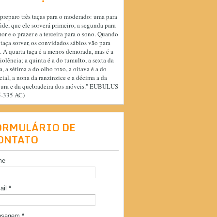
preparo três taças para o moderado: uma para
úde, que ele sorverá primeiro, a segunda para
or e o prazer e a terceira para o sono. Quando
 taça sorver, os convidados sábios vão para
. A quarta taça é a menos demorada, mas é a
iolência; a quinta é a do tumulto, a sexta da
a, a sétima a do olho roxo, a oitava é a do
cial, a nona da ranzinzice e a décima a da
cura e da quebradeira dos móveis." EUBULUS
5-335 AC)
ORMULÁRIO DE
ONTATO
me
ail
*
nsagem
*