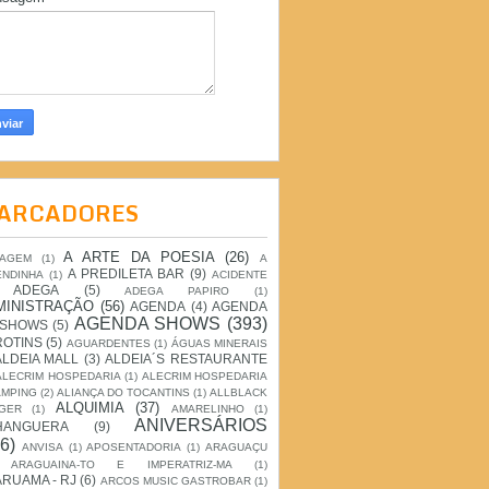
ARCADORES
A ARTE DA POESIA
(26)
IAGEM
(1)
A
A PREDILETA BAR
(9)
ENDINHA
(1)
ACIDENTE
ADEGA
(5)
ADEGA PAPIRO
(1)
MINISTRAÇÃO
(56)
AGENDA
(4)
AGENDA
AGENDA SHOWS
(393)
 SHOWS
(5)
ROTINS
(5)
AGUARDENTES
(1)
ÁGUAS MINERAIS
ALDEIA MALL
(3)
ALDEIA´S RESTAURANTE
ALECRIM HOSPEDARIA
(1)
ALECRIM HOSPEDARIA
AMPING
(2)
ALIANÇA DO TOCANTINS
(1)
ALLBLACK
ALQUIMIA
(37)
GER
(1)
AMARELINHO
(1)
ANIVERSÁRIOS
HANGUERA
(9)
6)
ANVISA
(1)
APOSENTADORIA
(1)
ARAGUAÇU
ARAGUAINA-TO E IMPERATRIZ-MA
(1)
RUAMA - RJ
(6)
ARCOS MUSIC GASTROBAR
(1)