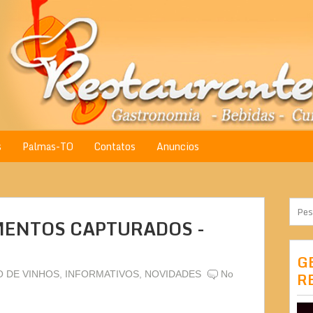
s
Palmas-TO
Contatos
Anuncios
MENTOS CAPTURADOS -
G
 DE VINHOS
,
INFORMATIVOS
,
NOVIDADES
No
R