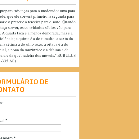
preparo três taças para o moderado: uma para
úde, que ele sorverá primeiro, a segunda para
or e o prazer e a terceira para o sono. Quando
 taça sorver, os convidados sábios vão para
. A quarta taça é a menos demorada, mas é a
iolência; a quinta é a do tumulto, a sexta da
a, a sétima a do olho roxo, a oitava é a do
cial, a nona da ranzinzice e a décima a da
cura e da quebradeira dos móveis." EUBULUS
5-335 AC)
ORMULÁRIO DE
ONTATO
me
ail
*
nsagem
*