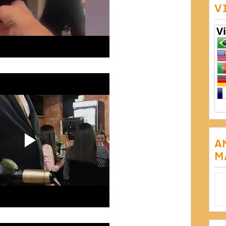
V
A
M