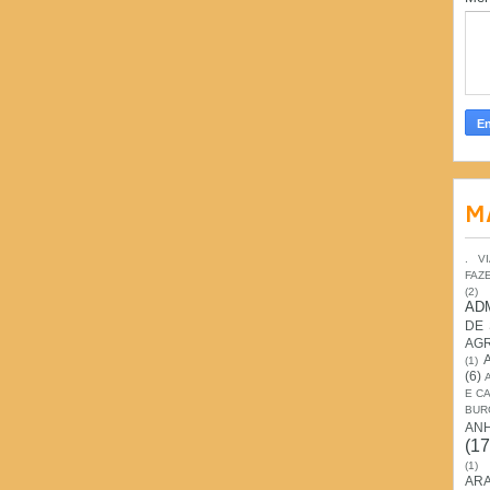
M
. V
FAZ
(2)
AD
DE
AG
(1)
(6)
E C
BUR
AN
(17
(1)
ARA