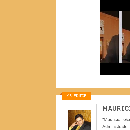
MR: EDITOR
MAURIC
“Mauricio Go
Administrad