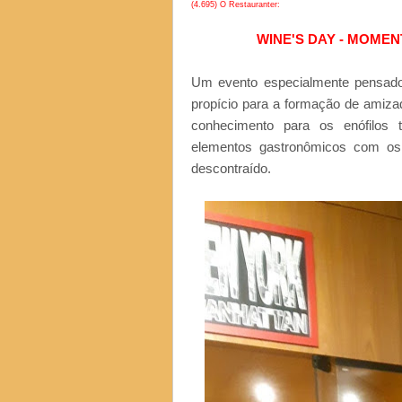
(4.695) O Restauranter:
WINE'S DAY - MOME
Um evento especialmente pensado 
propício para a formação de amiza
conhecimento para os enófilos
elementos gastronômicos com os 
descontraído.