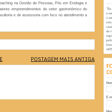
Coaching na Gestão de Pessoas, Pós em Enologia e
"Eu 
iores empreendimentos do setor gastronômico do
a sa
nsultoria e de assessoria com foco no atendimento a
o am
esta
casa
da v
orgi
poli
lou
(40
E
POSTAGEM MAIS ANTIGA
F
C
No
E-m
Me