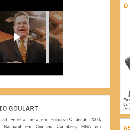
O
Eu 
bar
IO GOULART
(Ma
ulart Ferreira mora em Palmas-TO desde 2000,
A
or, Bacharel em Ciências Contábeis, MBA em