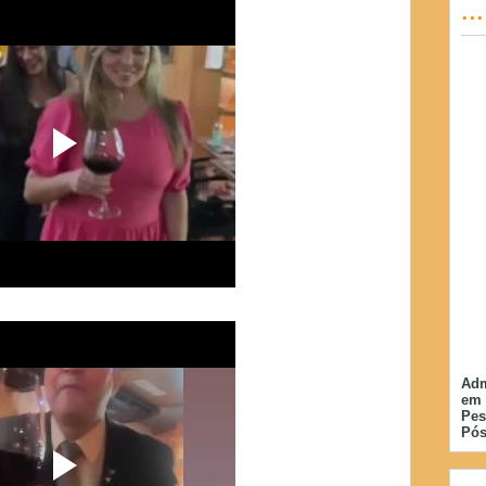
..
Adm
em 
Pes
Pós