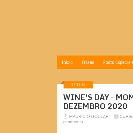
Início
Frases
Posts Especiai
17.12.20
WINE'S DAY - MO
DEZEMBRO 2020
MAURICIO GOULART
CURSO
comments