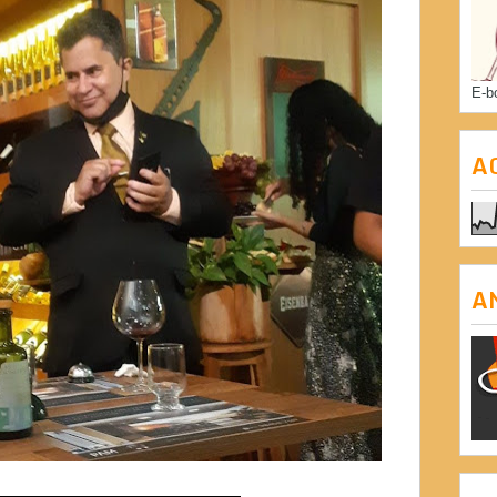
E-b
A
A