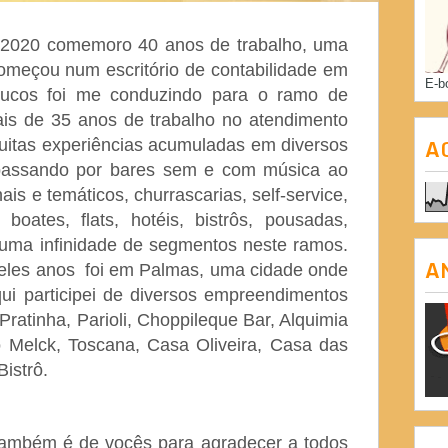
06/2020 comemoro 40 anos de trabalho, uma
começou num escritório de contabilidade em
E-b
ucos foi me conduzindo para o ramo de
is de 35 anos de trabalho no atendimento
A
muitas experiências acumuladas em diversos
 passando por bares sem e com música ao
ais e temáticos, churrascarias, self-service,
boates, flats, hotéis, bistrôs, pousadas,
 uma infinidade de segmentos neste ramos.
A
eles anos foi em Palmas, uma cidade onde
ui participei de diversos empreendimentos
ratinha, Parioli, Choppileque Bar, Alquimia
 Melck, Toscana, Casa Oliveira, Casa das
istrô.
também é de vocês para agradecer a todos