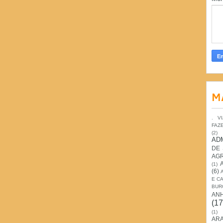
M
. V
FAZ
(2)
AD
DE
AG
(1)
(6)
E C
BUR
AN
(17
(1)
ARA