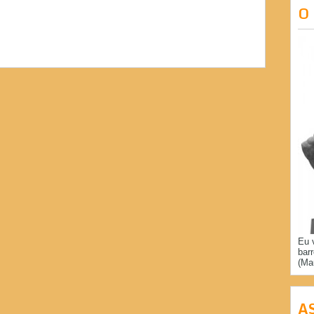
O
Eu 
bar
(Ma
A