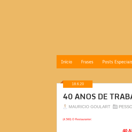
Início
Frases
Posts Especiai
18.6.20
40 ANOS DE TRA
MAURICIO GOULART
PESSO
(4.560) O Restauranter:
40 