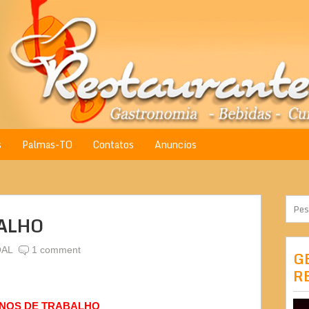
s
Palmas-TO
Contatos
Anuncios
BALHO
AL
1 comment
G
R
ANOS DE TRABALHO