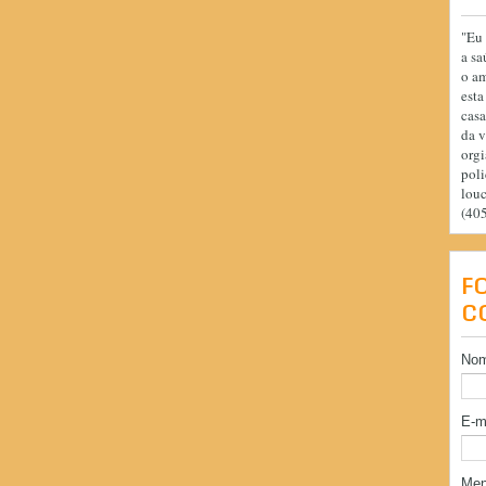
"Eu 
a sa
o am
esta
casa
da v
orgi
poli
lou
(40
F
C
No
E-m
Me