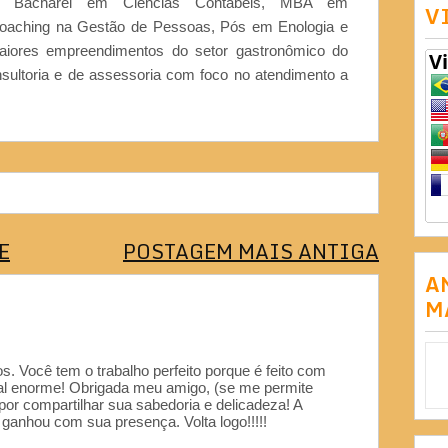
or, Bacharel em Ciências Contábeis, MBA em
V
Coaching na Gestão de Pessoas, Pós em Enologia e
iores empreendimentos do setor gastronômico do
nsultoria e de assessoria com foco no atendimento a
E
POSTAGEM MAIS ANTIGA
A
M
. Você tem o trabalho perfeito porque é feito com
ial enorme! Obrigada meu amigo, (se me permite
por compartilhar sua sabedoria e delicadeza! A
 ganhou com sua presença. Volta logo!!!!!