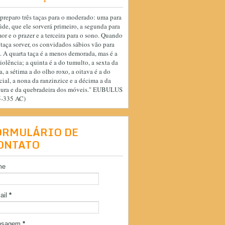
preparo três taças para o moderado: uma para
úde, que ele sorverá primeiro, a segunda para
or e o prazer e a terceira para o sono. Quando
 taça sorver, os convidados sábios vão para
. A quarta taça é a menos demorada, mas é a
iolência; a quinta é a do tumulto, a sexta da
a, a sétima a do olho roxo, a oitava é a do
cial, a nona da ranzinzice e a décima a da
cura e da quebradeira dos móveis." EUBULUS
5-335 AC)
ORMULÁRIO DE
ONTATO
me
ail
*
nsagem
*