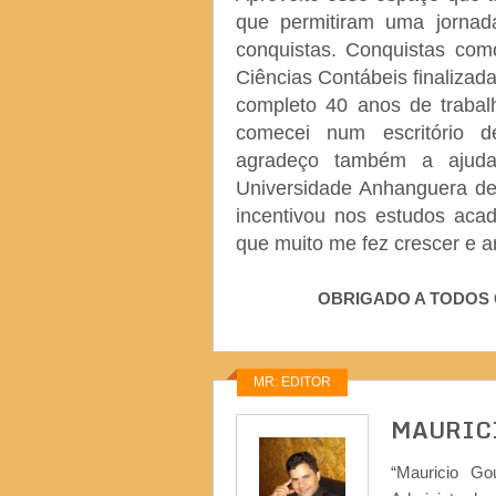
que permitiram uma jornad
conquistas. Conquistas co
Ciências Contábeis finaliza
completo 40 anos de trabalh
comecei num escritório d
agradeço também a ajud
Universidade Anhanguera d
incentivou nos estudos acad
que muito me fez crescer e 
OBRIGADO A TODOS 
MR: EDITOR
MAURIC
“Mauricio Go