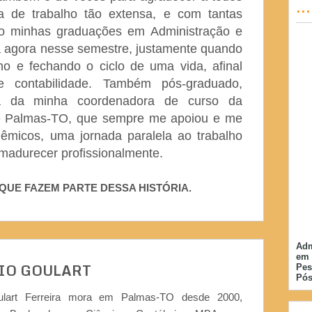
..
a de trabalho tão extensa, e com tantas
mo minhas graduações em Administração e
da agora nesse semestre, justamente quando
o e fechando o ciclo de uma vida, afinal
e contabilidade. Também pós-graduado,
a da minha coordenadora de curso da
e Palmas-TO, que sempre me apoiou e me
êmicos, uma jornada paralela ao trabalho
amadurecer profissionalmente.
QUE FAZEM PARTE DESSA HISTÓRIA.
Adm
em 
IO GOULART
Pes
Pós
ulart Ferreira mora em Palmas-TO desde 2000,