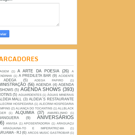
ARCADORES
A ARTE DA POESIA
(26)
IAGEM
(1)
A
A PREDILETA BAR
(9)
ENDINHA
(1)
ACIDENTE
ADEGA
(5)
ADEGA PAPIRO
(1)
MINISTRAÇÃO
(56)
AGENDA
(4)
AGENDA
AGENDA SHOWS
(393)
 SHOWS
(5)
ROTINS
(5)
AGUARDENTES
(1)
ÁGUAS MINERAIS
ALDEIA MALL
(3)
ALDEIA´S RESTAURANTE
ALECRIM HOSPEDARIA
(1)
ALECRIM HOSPEDARIA
AMPING
(2)
ALIANÇA DO TOCANTINS
(1)
ALLBLACK
ALQUIMIA
(37)
GER
(1)
AMARELINHO
(1)
ANIVERSÁRIOS
HANGUERA
(9)
6)
ANVISA
(1)
APOSENTADORIA
(1)
ARAGUAÇU
ARAGUAINA-TO E IMPERATRIZ-MA
(1)
RUAMA - RJ
(6)
ARCOS MUSIC GASTROBAR
(1)