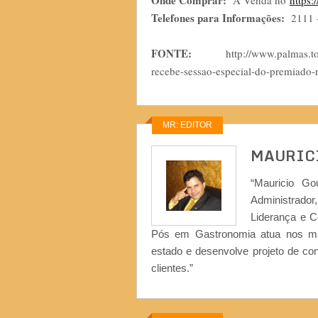
Onde Comprar:
À Venda no
https:
Telefones para Informações:
2111 -
FONTE:
http://www.palmas.to.gov.b
recebe-sessao-especial-do-premiado-
MR: EDITOR
MAURIC
“Mauricio Go
Administrad
Liderança e 
Pós em Gastronomia atua nos ma
estado e desenvolve projeto de co
clientes.”