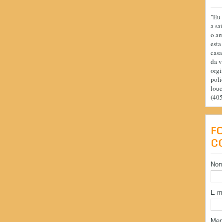
"Eu 
a sa
o am
esta
casa
da v
orgi
poli
lou
(40
F
C
No
E-m
Me