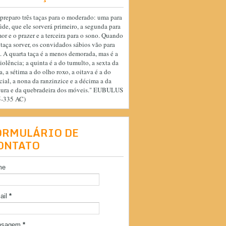
preparo três taças para o moderado: uma para
úde, que ele sorverá primeiro, a segunda para
or e o prazer e a terceira para o sono. Quando
 taça sorver, os convidados sábios vão para
. A quarta taça é a menos demorada, mas é a
iolência; a quinta é a do tumulto, a sexta da
a, a sétima a do olho roxo, a oitava é a do
cial, a nona da ranzinzice e a décima a da
cura e da quebradeira dos móveis." EUBULUS
5-335 AC)
ORMULÁRIO DE
ONTATO
me
ail
*
nsagem
*