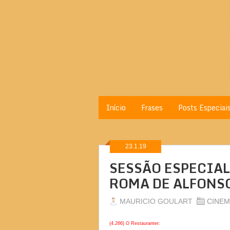
Início
Frases
Posts Especiai
23.1.19
SESSÃO ESPECIAL
ROMA DE ALFONS
MAURICIO GOULART
CINEM
(4.266) O Restauranter: