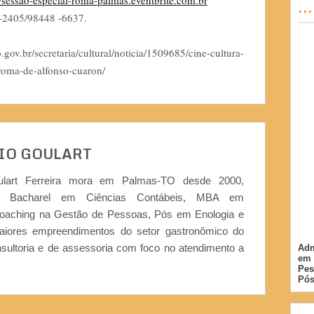
//sessao-especial-roma-palmas.eventbrite.com.br
..
2405/98448 -6637.
r/secretaria/cultural/noticia/1509685/cine-cultura-
roma-de-alfonso-cuaron/
IO GOULART
ulart Ferreira mora em Palmas-TO desde 2000,
or, Bacharel em Ciências Contábeis, MBA em
Coaching na Gestão de Pessoas, Pós em Enologia e
iores empreendimentos do setor gastronômico do
nsultoria e de assessoria com foco no atendimento a
Adm
em 
Pes
Pós