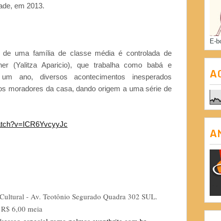
ade, em 2013.
E-b
a de uma família de classe média é controlada de
er (Yalitza Aparicio), que trabalha como babá e
A
um ano, diversos acontecimentos inesperados
os moradores da casa, dando origem a uma série de
watch?v=ICR6YvcyyJc
A
Cultural - Av. Teotônio Segurado Quadra 302 SUL.
/ R$ 6,00 meia