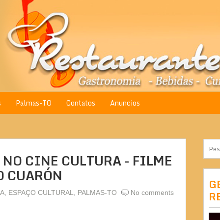
s
Palmas-TO
Contatos
Anuncios
 NO CINE CULTURA - FILME
O CUARÓN
G
A
,
ESPAÇO CULTURAL
,
PALMAS-TO
No comments
R