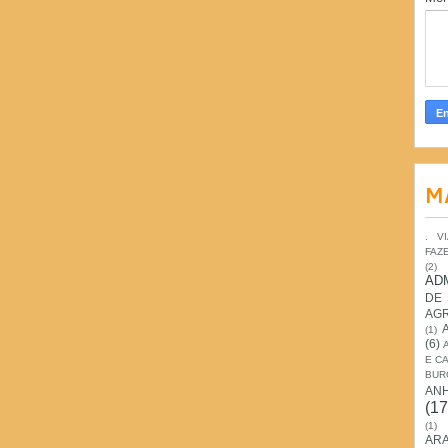
M
. V
FAZ
(2)
AD
DE
AG
(1)
(6)
E C
BUR
AN
(17
(1)
ARA