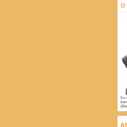
O
Eu 
bar
(Ma
A