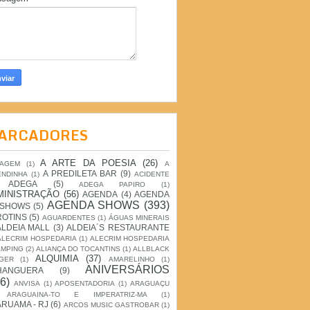
ARCADORES
A ARTE DA POESIA
(26)
IAGEM
(1)
A
A PREDILETA BAR
(9)
ENDINHA
(1)
ACIDENTE
ADEGA
(5)
ADEGA PAPIRO
(1)
MINISTRAÇÃO
(56)
AGENDA
(4)
AGENDA
AGENDA SHOWS
(393)
 SHOWS
(5)
ROTINS
(5)
AGUARDENTES
(1)
ÁGUAS MINERAIS
ALDEIA MALL
(3)
ALDEIA´S RESTAURANTE
ALECRIM HOSPEDARIA
(1)
ALECRIM HOSPEDARIA
AMPING
(2)
ALIANÇA DO TOCANTINS
(1)
ALLBLACK
ALQUIMIA
(37)
GER
(1)
AMARELINHO
(1)
ANIVERSÁRIOS
HANGUERA
(9)
6)
ANVISA
(1)
APOSENTADORIA
(1)
ARAGUAÇU
ARAGUAINA-TO E IMPERATRIZ-MA
(1)
RUAMA - RJ
(6)
ARCOS MUSIC GASTROBAR
(1)