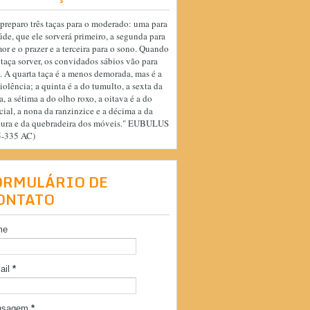
preparo três taças para o moderado: uma para
úde, que ele sorverá primeiro, a segunda para
or e o prazer e a terceira para o sono. Quando
 taça sorver, os convidados sábios vão para
. A quarta taça é a menos demorada, mas é a
iolência; a quinta é a do tumulto, a sexta da
a, a sétima a do olho roxo, a oitava é a do
cial, a nona da ranzinzice e a décima a da
cura e da quebradeira dos móveis." EUBULUS
5-335 AC)
ORMULÁRIO DE
ONTATO
me
ail
*
nsagem
*