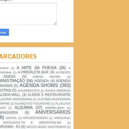
ARCADORES
A ARTE DA POESIA
(26)
IAGEM
(1)
A
A PREDILETA BAR
(9)
ENDINHA
(1)
ACIDENTE
ADEGA
(5)
ADEGA PAPIRO
(1)
MINISTRAÇÃO
(56)
AGENDA
(4)
AGENDA
AGENDA SHOWS
(393)
 SHOWS
(5)
ROTINS
(5)
AGUARDENTES
(1)
ÁGUAS MINERAIS
ALDEIA MALL
(3)
ALDEIA´S RESTAURANTE
ALECRIM HOSPEDARIA
(1)
ALECRIM HOSPEDARIA
AMPING
(2)
ALIANÇA DO TOCANTINS
(1)
ALLBLACK
ALQUIMIA
(37)
GER
(1)
AMARELINHO
(1)
ANIVERSÁRIOS
HANGUERA
(9)
6)
ANVISA
(1)
APOSENTADORIA
(1)
ARAGUAÇU
ARAGUAINA-TO E IMPERATRIZ-MA
(1)
RUAMA - RJ
(6)
ARCOS MUSIC GASTROBAR
(1)