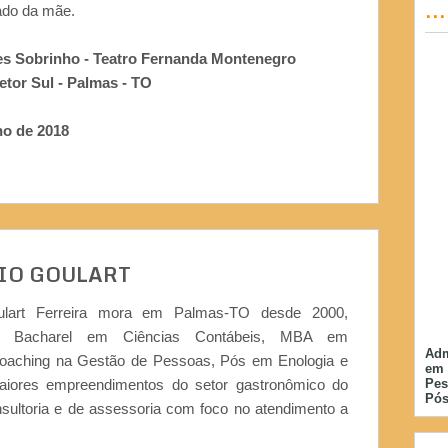
..
ado da mãe.
s Sobrinho - Teatro Fernanda Montenegro
retor Sul - Palmas - TO
ho de 2018
IO GOULART
ulart Ferreira mora em Palmas-TO desde 2000,
or, Bacharel em Ciências Contábeis, MBA em
Adm
Coaching na Gestão de Pessoas, Pós em Enologia e
em 
iores empreendimentos do setor gastronômico do
Pes
Pós
nsultoria e de assessoria com foco no atendimento a