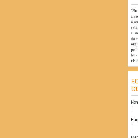
"Eu 
a sa
o am
esta
casa
da v
orgi
poli
lou
(40
F
C
No
E-m
Me