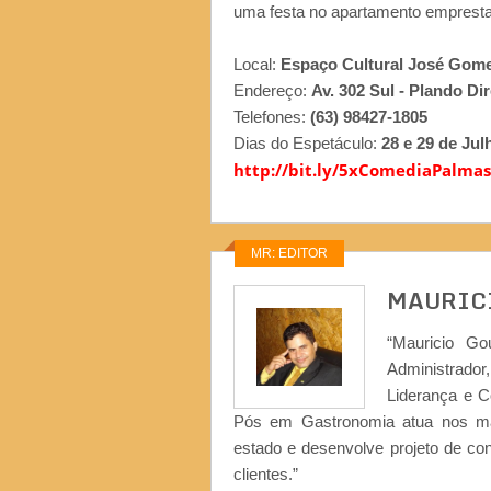
uma festa no apartamento emprest
Local:
Espaço Cultural José Gome
Endereço:
Av. 302 Sul - Plando Di
Telefones:
(63) 98427-1805
Dias do Espetáculo:
28 e 29 de Jul
http://bit.ly/5xComediaPalmas
MR: EDITOR
MAURIC
“Mauricio Go
Administrad
Liderança e 
Pós em Gastronomia atua nos ma
estado e desenvolve projeto de co
clientes.”