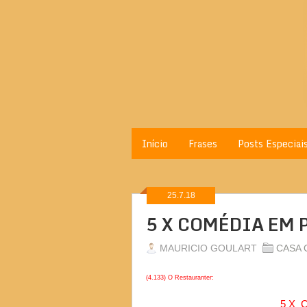
Início
Frases
Posts Especiai
25.7.18
5 X COMÉDIA EM 
MAURICIO GOULART
CASA 
(4.133) O Restauranter:
5 X 