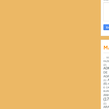
M
. V
FAZ
(2)
AD
DE
AG
(1)
(6)
E C
BUR
AN
(17
(1)
ARA