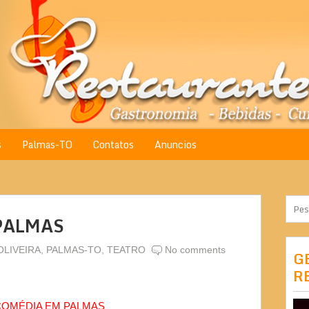
s
Palmas-TO
Contatos
Anuncios
PALMAS
OLIVEIRA
,
PALMAS-TO
,
TEATRO
No comments
G
R
COMÉDIA EM PALMAS