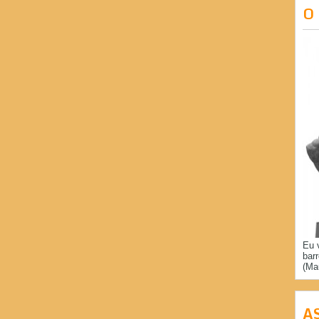
O
Eu 
bar
(Ma
A