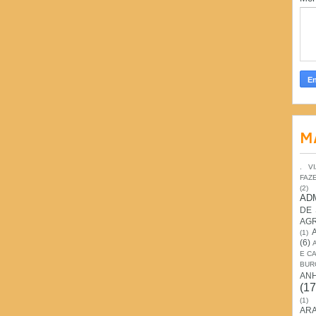
M
. V
FAZ
(2)
AD
DE
AG
(1)
(6)
E C
BUR
AN
(17
(1)
ARA