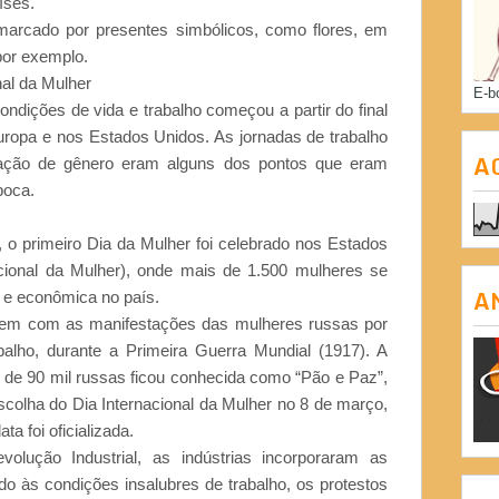
íses.
arcado por presentes simbólicos, como flores, em
por exemplo.
nal da Mulher
E-b
ndições de vida e trabalho começou a partir do final
uropa e nos Estados Unidos. As jornadas de trabalho
A
inação de gênero eram alguns dos pontos que eram
poca.
, o primeiro Dia da Mulher foi celebrado nos Estados
ional da Mulher), onde mais de 1.500 mulheres se
A
a e econômica no país.
igem com as manifestações das mulheres russas por
alho, durante a Primeira Guerra Mundial (1917). A
de 90 mil russas ficou conhecida como “Pão e Paz”,
scolha do Dia Internacional da Mulher no 8 de março,
 foi oficializada.
ução Industrial, as indústrias incorporaram as
o às condições insalubres de trabalho, os protestos