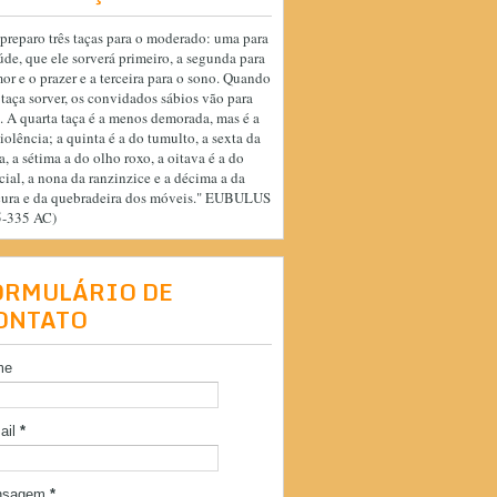
preparo três taças para o moderado: uma para
úde, que ele sorverá primeiro, a segunda para
or e o prazer e a terceira para o sono. Quando
 taça sorver, os convidados sábios vão para
. A quarta taça é a menos demorada, mas é a
iolência; a quinta é a do tumulto, a sexta da
a, a sétima a do olho roxo, a oitava é a do
cial, a nona da ranzinzice e a décima a da
cura e da quebradeira dos móveis." EUBULUS
5-335 AC)
ORMULÁRIO DE
ONTATO
me
ail
*
nsagem
*