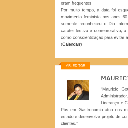
eram frequentes.
Por muito tempo, a data foi esq
movimento feminista nos anos 60
somente reconheceu o Dia Intern
caráter festivo e comemorativo, o 
como conscientização para evitar 
(
Calendarr
)
MR: EDITOR
MAURIC
“Mauricio Go
Administrad
Liderança e 
Pós em Gastronomia atua nos ma
estado e desenvolve projeto de co
clientes.”