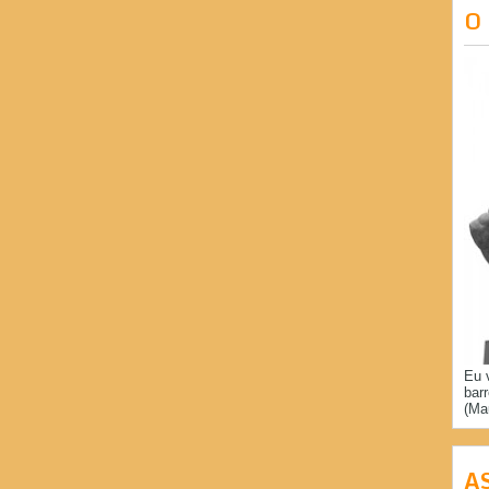
O
Eu 
bar
(Ma
A