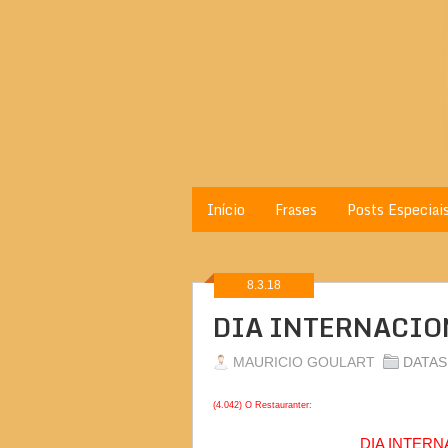
Início
Frases
Posts Especiai
8.3.18
DIA INTERNACION
MAURICIO GOULART
DATAS
(4.042) O Restauranter:
DIA INTERN