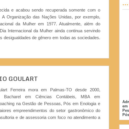
..
uecida e acabou sendo recuperada somente com o
. A Organização das Nações Unidas, por exemplo,
acional da Mulher em 1977. Atualmente, além do
Dia Internacional da Mulher ainda continua servindo
as desigualdades de gênero em todas as sociedades.
IO GOULART
ulart Ferreira mora em Palmas-TO desde 2000,
or, Bacharel em Ciências Contábeis, MBA em
Adm
Coaching na Gestão de Pessoas, Pós em Enologia e
em 
iores empreendimentos do setor gastronômico do
Pes
Pós
nsultoria e de assessoria com foco no atendimento a