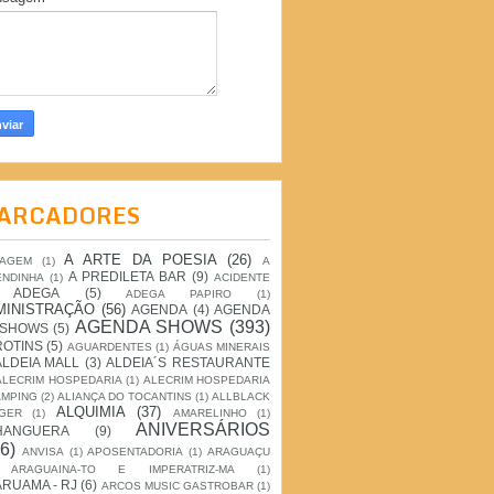
ARCADORES
A ARTE DA POESIA
(26)
IAGEM
(1)
A
A PREDILETA BAR
(9)
ENDINHA
(1)
ACIDENTE
ADEGA
(5)
ADEGA PAPIRO
(1)
MINISTRAÇÃO
(56)
AGENDA
(4)
AGENDA
AGENDA SHOWS
(393)
 SHOWS
(5)
ROTINS
(5)
AGUARDENTES
(1)
ÁGUAS MINERAIS
ALDEIA MALL
(3)
ALDEIA´S RESTAURANTE
ALECRIM HOSPEDARIA
(1)
ALECRIM HOSPEDARIA
AMPING
(2)
ALIANÇA DO TOCANTINS
(1)
ALLBLACK
ALQUIMIA
(37)
GER
(1)
AMARELINHO
(1)
ANIVERSÁRIOS
HANGUERA
(9)
6)
ANVISA
(1)
APOSENTADORIA
(1)
ARAGUAÇU
ARAGUAINA-TO E IMPERATRIZ-MA
(1)
RUAMA - RJ
(6)
ARCOS MUSIC GASTROBAR
(1)