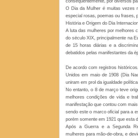
consequentemente, por diversos pa
O Dia da Mulher é muitas vezes m
especial rosas, poemas ou frases, 
História e Origem do Dia Internacio
A luta das mulheres por melhores co
do século XIX, principalmente na E
de 15 horas diárias e a discrim
debatidos pelas manifestantes da é
De acordo com registros históricos
Unidos em maio de 1908 (Dia Nac
uniram em prol da igualdade polític
No entanto, o 8 de março teve or
melhores condições de vida e trab
manifestação que contou com mais 
sendo este o marco oficial para a e
porém somente em 1921 que esta data
Após a Guerra e a Segunda Revol
mulheres para mão-de-obra, e devid