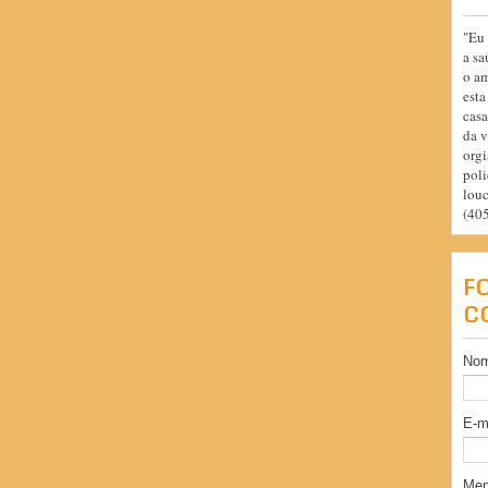
"Eu 
a sa
o am
esta
casa
da v
orgi
poli
lou
(40
F
C
No
E-m
Me