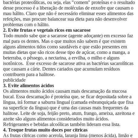
bactérias proteolíticas, ou seja, elas "comem" proteínas e o resultado
desse processo é a liberação de moléculas de enxofre que causam o
mau hálito. Claro que não é necessário eliminar esses alimentos das
refeições, mas procure balancear sua dieta para não desenvolver
problemas com o hálito.
2. Evite frutas e vegetais ricos em sacarose
Todo mundo sabe que a sacarose (agente adoçante) em excesso faz
mal para os dentes. Mas o que muitos não sabem é que existem
alguns alimentos tidos como saudáveis e que estão presentes em
muitas dietas que são ricos desse tipo de açúcar, como a manga, a
beterraba, o pêssego, a nectarina, a ervilha, o milho e alguns
isotônicos. Esse excesso de sacarose ativa as bactérias sacarolíticas
que causam a cárie. Dentes cariados que acumulam resíduos
contribuem para a halitose.
publicidade
3. Evite alimentos ácidos
Os alimentos muito ácidos causam mais descamação da mucosa
bucal. Essa descamação é proteína que, se ficar depositada sobre a
língua, irá formar a saburra lingual (camada esbranquiçada que fixa
na superfície da língua) que é uma das causas mais frequentes da
halitose. Leite de soja, feijão preto, atum, frango, ameixa, azeitona e
azeite são alguns alimentos considerados muito ácidos.
Refrigerantes e bebidas alcoólicas também lideram essa lista.
4. Troque frutas muito doces por cítricas
As frutas cítricas como acerola, laranja lima (menos ácida), limão e