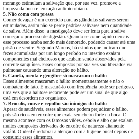
morango estimulam a salivação que, por sua vez, promove a
limpeza da boca e tem ação antimicrobiana.
5. Não coma com pressa
Comer devagar é um exercício para as glândulas salivares serem
estimuladas, assim não se perde padrões salivares nem quantidade
de saliva. Além disso, a mastigação deve ser lenta para a saliva
começar o processo de digestão. Quando se come rápido demais
esse processo acaba sendo mais demorado, podendo causar até uma
prisão de ventre. Segundo Marcos, há estudos que indicam que
fezes acumuladas por um longo período no intestino exalam
componentes mal cheirosos que acabam sendo absorvidos pela
corrente sanguínea. Esses compostos por sua vez são liberados via
pulmonar causando uma alteração no hálito.
6. Canela, menta e gengibre só mascaram o hálito
Esses alimentos mascaram o hálito momentaneamente e não o
combatem de fato. E mascará-lo com frequência pode ser perigoso,
uma vez que a halitose recorrente pode ser um sinal de que algo
está em desordem no organismo.
7. Brócolis, couve e repolho são inimigos do hálito
Apesar de saudáveis, esses alimentos podem prejudicar o hálito,
pois são ricos em enxofre que exala seu cheiro forte na boca. O
mesmo acontece com os famosos vilões, cebola e alho que exalam
muitos compostos derivados do enxofre de natureza altamente
volátil. O ideal é redobrar a atenção com a higiene bucal depois de
consumir esses alimentos.