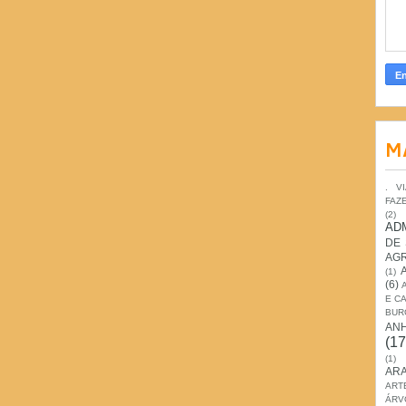
M
. V
FAZ
(2)
AD
DE
AG
(1)
(6)
E C
BUR
AN
(17
(1)
ARA
ART
ÁRV