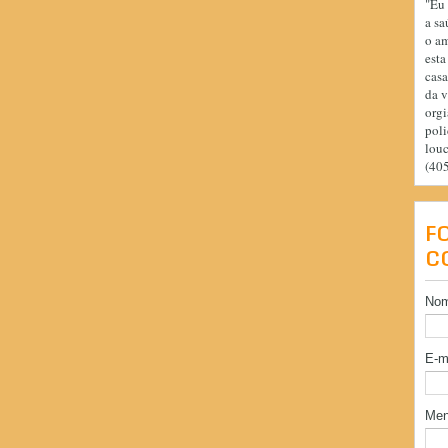
"Eu 
a sa
o am
esta
casa
da v
orgi
poli
lou
(40
F
C
No
E-m
Me