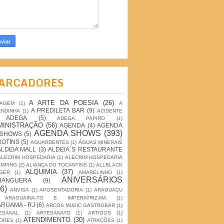
ARCADORES
A ARTE DA POESIA
(26)
IAGEM
(1)
A
A PREDILETA BAR
(9)
ENDINHA
(1)
ACIDENTE
ADEGA
(5)
ADEGA PAPIRO
(1)
MINISTRAÇÃO
(56)
AGENDA
(4)
AGENDA
AGENDA SHOWS
(393)
 SHOWS
(5)
ROTINS
(5)
AGUARDENTES
(1)
ÁGUAS MINERAIS
ALDEIA MALL
(3)
ALDEIA´S RESTAURANTE
ALECRIM HOSPEDARIA
(1)
ALECRIM HOSPEDARIA
AMPING
(2)
ALIANÇA DO TOCANTINS
(1)
ALLBLACK
ALQUIMIA
(37)
GER
(1)
AMARELINHO
(1)
ANIVERSÁRIOS
HANGUERA
(9)
6)
ANVISA
(1)
APOSENTADORIA
(1)
ARAGUAÇU
ARAGUAINA-TO E IMPERATRIZ-MA
(1)
RUAMA - RJ
(6)
ARCOS MUSIC GASTROBAR
(1)
ESANAL
(1)
ARTESANATO
(1)
ARTIGOS
(1)
ATENDIMENTO
(30)
ORES
(1)
ATRAÇÕES
(1)