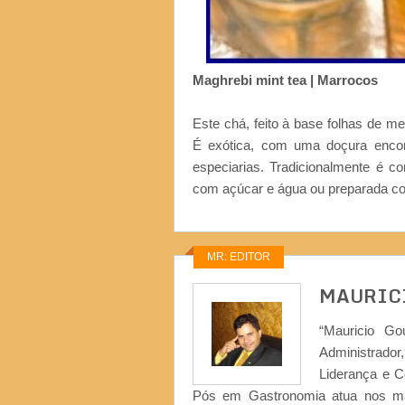
Maghrebi mint tea | Marrocos
Este chá, feito à base folhas de 
É exótica, com uma doçura encor
especiarias. Tradicionalmente é 
com açúcar e água ou preparada com
MR: EDITOR
MAURIC
“Mauricio Go
Administrad
Liderança e 
Pós em Gastronomia atua nos ma