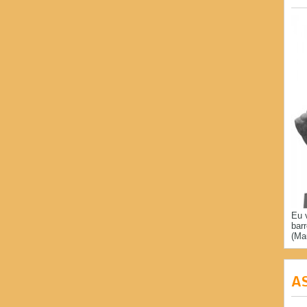
Eu 
bar
(Ma
A