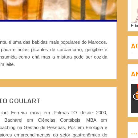
E-b
menta, é uma das bebidas mais populares do Marocos.
A
pada e notas picantes de cardamomo, gengibre e
consumida como chá mas a mistura pode ser cozida
 leite.
A
IO GOULART
ulart Ferreira mora em Palmas-TO desde 2000,
or, Bacharel em Ciências Contábeis, MBA em
Coaching na Gestão de Pessoas, Pós em Enologia e
..
iores empreendimentos do setor gastronômico do