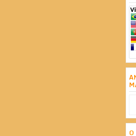
A
M
O