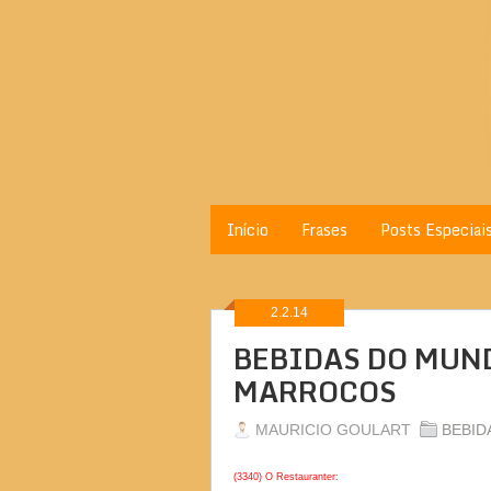
Início
Frases
Posts Especiai
2.2.14
BEBIDAS DO MUND
MARROCOS
MAURICIO GOULART
BEBID
(3340) O Restauranter: