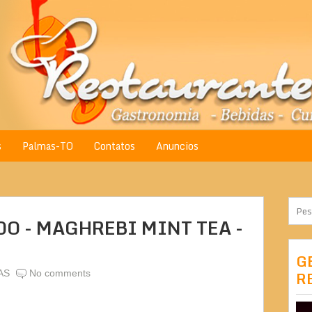
s
Palmas-TO
Contatos
Anuncios
O - MAGHREBI MINT TEA -
G
AS
No comments
R