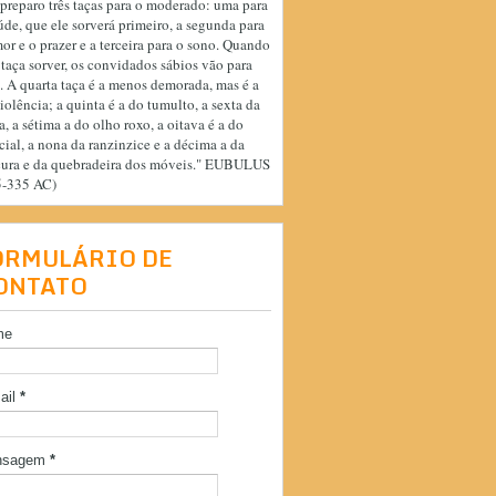
preparo três taças para o moderado: uma para
úde, que ele sorverá primeiro, a segunda para
or e o prazer e a terceira para o sono. Quando
 taça sorver, os convidados sábios vão para
. A quarta taça é a menos demorada, mas é a
iolência; a quinta é a do tumulto, a sexta da
a, a sétima a do olho roxo, a oitava é a do
cial, a nona da ranzinzice e a décima a da
cura e da quebradeira dos móveis." EUBULUS
5-335 AC)
ORMULÁRIO DE
ONTATO
me
ail
*
nsagem
*