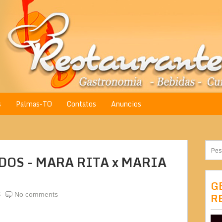
s
Palmas-TO
Contatos
Anuncios
OS - MARA RITA x MARIA
G
S
No comments
R