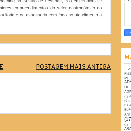
Coaching na Gestão de Pessoas, Pós em Enologia e
iores empreendimentos do setor gastronômico do
nsultoria e de assessoria com foco no atendimento a
M
E
POSTAGEM MAIS ANTIGA
. V
FAZ
(2)
AD
DE
AG
(1)
(6)
E C
BUR
AN
(17
(1)
ARA