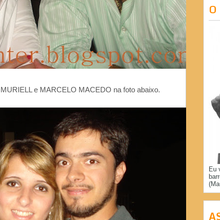
O
de MURIELL e MARCELO MACEDO na foto abaixo.
Eu 
bar
(Ma
A