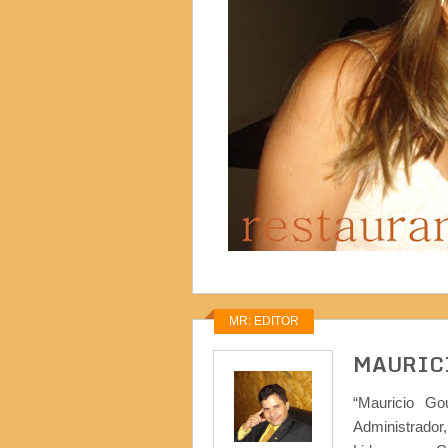
MR: EDITOR
MAURIC
“Mauricio Go
Administrad