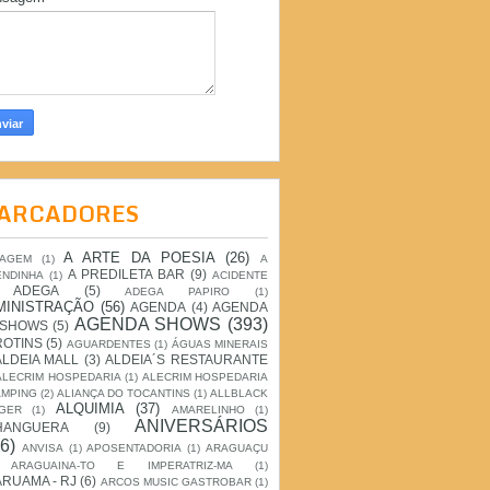
ARCADORES
A ARTE DA POESIA
(26)
IAGEM
(1)
A
A PREDILETA BAR
(9)
ENDINHA
(1)
ACIDENTE
ADEGA
(5)
ADEGA PAPIRO
(1)
MINISTRAÇÃO
(56)
AGENDA
(4)
AGENDA
AGENDA SHOWS
(393)
 SHOWS
(5)
ROTINS
(5)
AGUARDENTES
(1)
ÁGUAS MINERAIS
ALDEIA MALL
(3)
ALDEIA´S RESTAURANTE
ALECRIM HOSPEDARIA
(1)
ALECRIM HOSPEDARIA
AMPING
(2)
ALIANÇA DO TOCANTINS
(1)
ALLBLACK
ALQUIMIA
(37)
GER
(1)
AMARELINHO
(1)
ANIVERSÁRIOS
HANGUERA
(9)
6)
ANVISA
(1)
APOSENTADORIA
(1)
ARAGUAÇU
ARAGUAINA-TO E IMPERATRIZ-MA
(1)
RUAMA - RJ
(6)
ARCOS MUSIC GASTROBAR
(1)