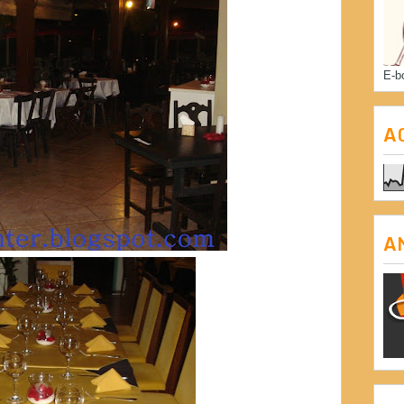
E-b
A
A