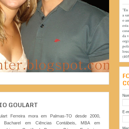
"Eu 
a sa
o am
esta
casa
da v
orgi
poli
lou
(40
F
C
No
IO GOULART
E-m
ulart Ferreira mora em Palmas-TO desde 2000,
or, Bacharel em Ciências Contábeis, MBA em
Me