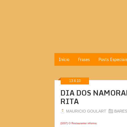
Início
Frases
Posts Especiai
13.6.10
DIA DOS NAMORAD
RITA
MAURICIO GOULART
BARE
(1037) O Restauranter informa: