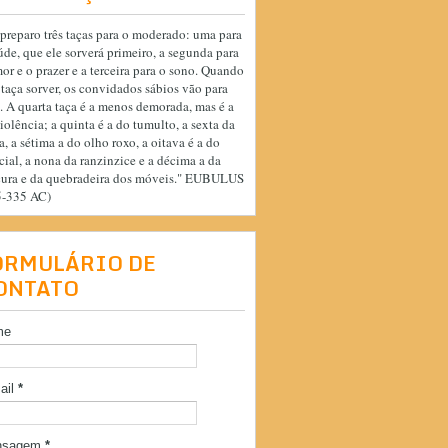
preparo três taças para o moderado: uma para
úde, que ele sorverá primeiro, a segunda para
or e o prazer e a terceira para o sono. Quando
 taça sorver, os convidados sábios vão para
. A quarta taça é a menos demorada, mas é a
iolência; a quinta é a do tumulto, a sexta da
a, a sétima a do olho roxo, a oitava é a do
cial, a nona da ranzinzice e a décima a da
cura e da quebradeira dos móveis." EUBULUS
5-335 AC)
ORMULÁRIO DE
ONTATO
me
ail
*
nsagem
*