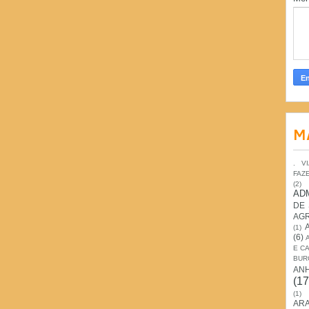
M
. V
FAZ
(2)
AD
DE
AG
(1)
(6)
E C
BUR
AN
(17
(1)
ARA