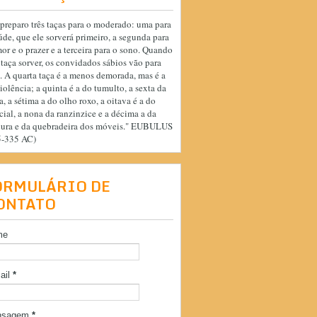
preparo três taças para o moderado: uma para
úde, que ele sorverá primeiro, a segunda para
or e o prazer e a terceira para o sono. Quando
 taça sorver, os convidados sábios vão para
. A quarta taça é a menos demorada, mas é a
iolência; a quinta é a do tumulto, a sexta da
a, a sétima a do olho roxo, a oitava é a do
cial, a nona da ranzinzice e a décima a da
cura e da quebradeira dos móveis." EUBULUS
5-335 AC)
ORMULÁRIO DE
ONTATO
me
ail
*
nsagem
*