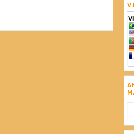
V
A
M