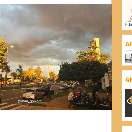
E-b
A
A