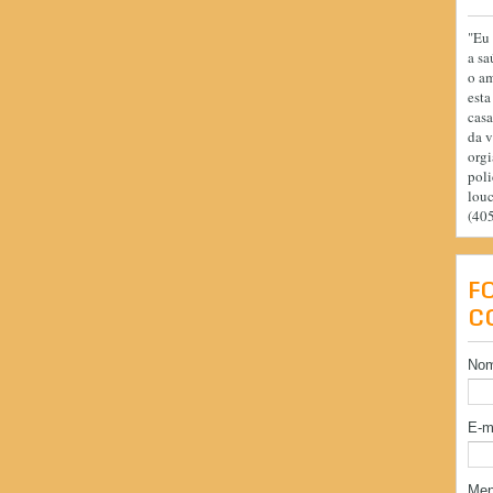
"Eu 
a sa
o am
esta
casa
da v
orgi
poli
lou
(40
F
C
No
E-m
Me