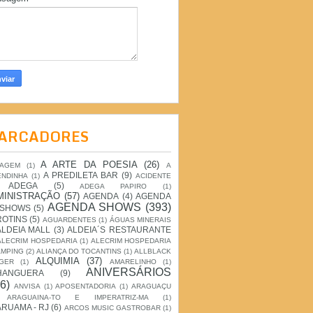
ARCADORES
A ARTE DA POESIA
(26)
IAGEM
(1)
A
A PREDILETA BAR
(9)
ENDINHA
(1)
ACIDENTE
ADEGA
(5)
ADEGA PAPIRO
(1)
MINISTRAÇÃO
(57)
AGENDA
(4)
AGENDA
AGENDA SHOWS
(393)
 SHOWS
(5)
ROTINS
(5)
AGUARDENTES
(1)
ÁGUAS MINERAIS
ALDEIA MALL
(3)
ALDEIA´S RESTAURANTE
ALECRIM HOSPEDARIA
(1)
ALECRIM HOSPEDARIA
AMPING
(2)
ALIANÇA DO TOCANTINS
(1)
ALLBLACK
ALQUIMIA
(37)
GER
(1)
AMARELINHO
(1)
ANIVERSÁRIOS
HANGUERA
(9)
6)
ANVISA
(1)
APOSENTADORIA
(1)
ARAGUAÇU
ARAGUAINA-TO E IMPERATRIZ-MA
(1)
RUAMA - RJ
(6)
ARCOS MUSIC GASTROBAR
(1)