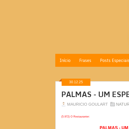
Início
Frases
Posts Especiai
30.12.25
PALMAS - UM ESP
MAURICIO GOULART
NATU
(5.972) O Restauranter:
PALMAS - U