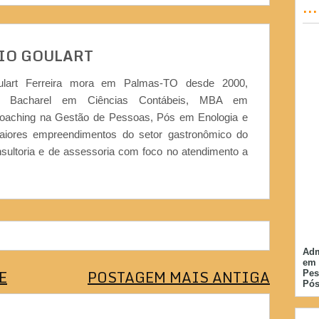
..
IO GOULART
ulart Ferreira mora em Palmas-TO desde 2000,
or, Bacharel em Ciências Contábeis, MBA em
Coaching na Gestão de Pessoas, Pós em Enologia e
iores empreendimentos do setor gastronômico do
nsultoria e de assessoria com foco no atendimento a
Adm
em 
E
POSTAGEM MAIS ANTIGA
Pes
Pós