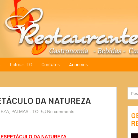
s
Palmas-TO
Contatos
Anuncios
ETÁCULO DA NATUREZA
REZA
,
PALMAS - TO
No comments
G
R
M ESPETÁCULO DA NATUREZA