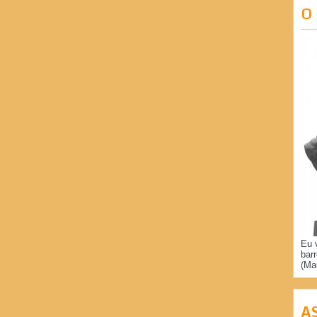
O
Eu 
bar
(Ma
A