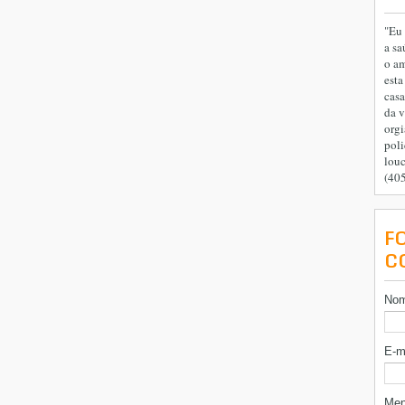
"Eu 
a sa
o am
esta
casa
da v
orgi
poli
lou
(40
F
C
No
E-m
Me