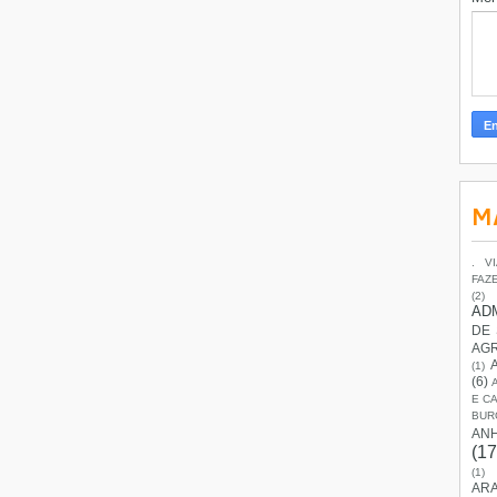
M
. V
FAZ
(2)
AD
DE
AG
(1)
(6)
E C
BUR
AN
(17
(1)
ARA