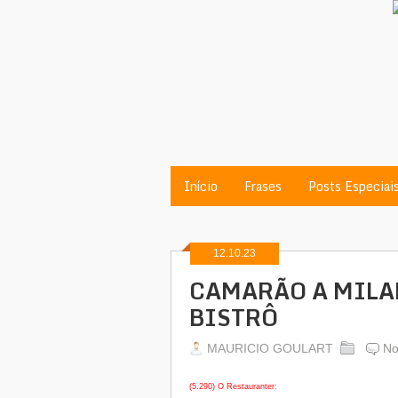
Início
Frases
Posts Especiai
12.10.23
CAMARÃO A MILA
BISTRÔ
MAURICIO GOULART
No
(5.290) O Restauranter: