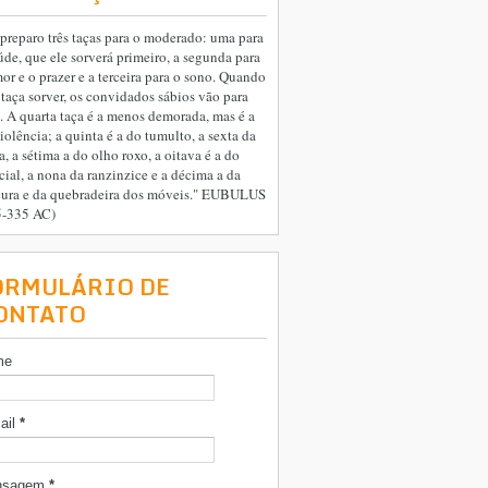
preparo três taças para o moderado: uma para
úde, que ele sorverá primeiro, a segunda para
or e o prazer e a terceira para o sono. Quando
 taça sorver, os convidados sábios vão para
. A quarta taça é a menos demorada, mas é a
iolência; a quinta é a do tumulto, a sexta da
a, a sétima a do olho roxo, a oitava é a do
cial, a nona da ranzinzice e a décima a da
cura e da quebradeira dos móveis." EUBULUS
5-335 AC)
ORMULÁRIO DE
ONTATO
me
ail
*
nsagem
*