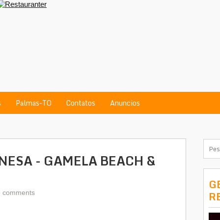
s
Palmas-TO
Contatos
Anuncios
NESA - GAMELA BEACH &
G
 comments
R