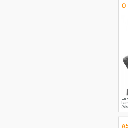
O
Eu 
bar
(Ma
A