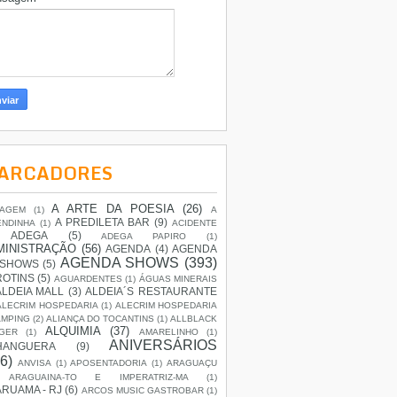
ARCADORES
A ARTE DA POESIA
(26)
IAGEM
(1)
A
A PREDILETA BAR
(9)
ENDINHA
(1)
ACIDENTE
ADEGA
(5)
ADEGA PAPIRO
(1)
MINISTRAÇÃO
(56)
AGENDA
(4)
AGENDA
AGENDA SHOWS
(393)
 SHOWS
(5)
ROTINS
(5)
AGUARDENTES
(1)
ÁGUAS MINERAIS
ALDEIA MALL
(3)
ALDEIA´S RESTAURANTE
ALECRIM HOSPEDARIA
(1)
ALECRIM HOSPEDARIA
AMPING
(2)
ALIANÇA DO TOCANTINS
(1)
ALLBLACK
ALQUIMIA
(37)
GER
(1)
AMARELINHO
(1)
ANIVERSÁRIOS
HANGUERA
(9)
6)
ANVISA
(1)
APOSENTADORIA
(1)
ARAGUAÇU
ARAGUAINA-TO E IMPERATRIZ-MA
(1)
RUAMA - RJ
(6)
ARCOS MUSIC GASTROBAR
(1)