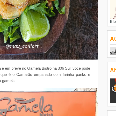
E-b
A
A
 e em breve no Gamela Bistrô na 306 Sul, você pode
ria que é o Camarão empanado com farinha panko e
a gamela.