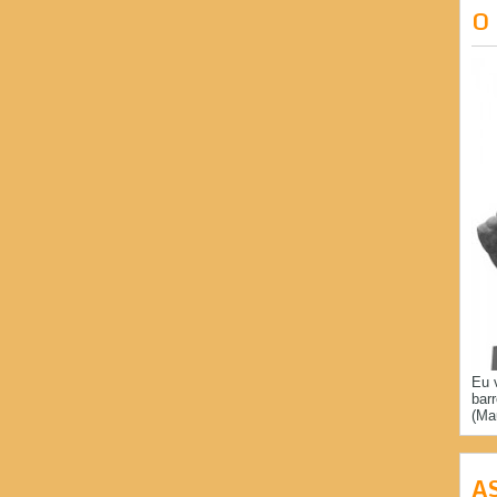
O
Eu 
bar
(Ma
A