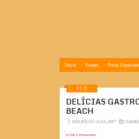
Início
Frases
Posts Especiai
8.1.23
DELÍCIAS GASTR
BEACH
MAURICIO GOULART
GAMEL
(5.106) O Restauranter: