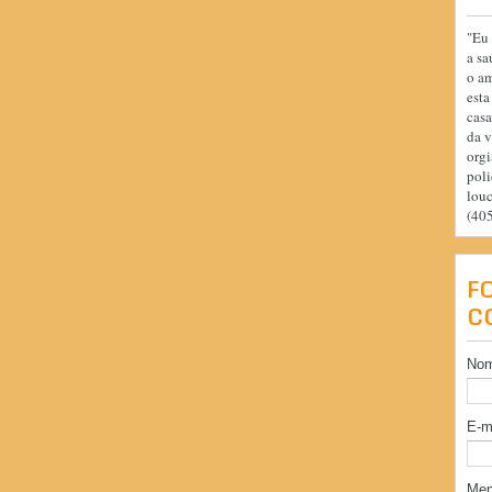
"Eu 
a sa
o am
esta
casa
da v
orgi
poli
lou
(40
F
C
No
E-m
Me