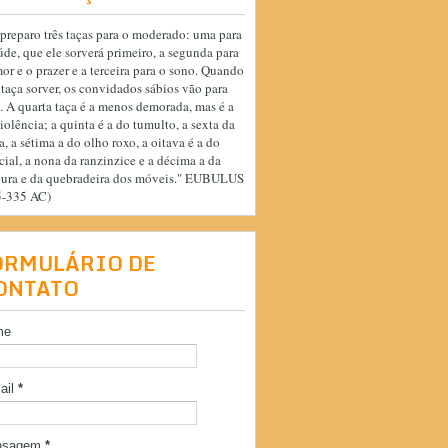
preparo três taças para o moderado: uma para
úde, que ele sorverá primeiro, a segunda para
or e o prazer e a terceira para o sono. Quando
 taça sorver, os convidados sábios vão para
. A quarta taça é a menos demorada, mas é a
iolência; a quinta é a do tumulto, a sexta da
a, a sétima a do olho roxo, a oitava é a do
cial, a nona da ranzinzice e a décima a da
cura e da quebradeira dos móveis." EUBULUS
5-335 AC)
ORMULÁRIO DE
ONTATO
me
ail
*
nsagem
*