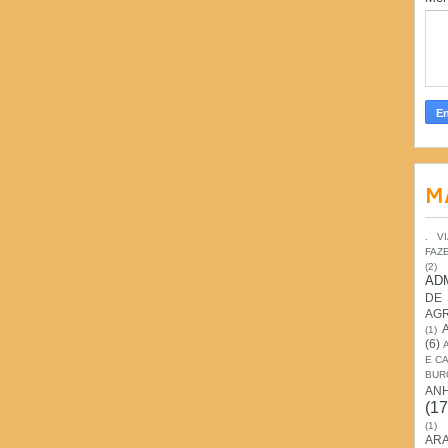
M
. V
FAZ
(2)
AD
DE
AG
(1)
(6)
E C
BUR
AN
(17
(1)
ARA