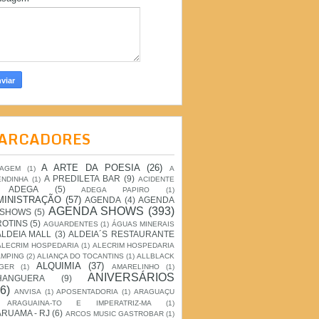
ARCADORES
A ARTE DA POESIA
(26)
IAGEM
(1)
A
A PREDILETA BAR
(9)
ENDINHA
(1)
ACIDENTE
ADEGA
(5)
ADEGA PAPIRO
(1)
MINISTRAÇÃO
(57)
AGENDA
(4)
AGENDA
AGENDA SHOWS
(393)
 SHOWS
(5)
ROTINS
(5)
AGUARDENTES
(1)
ÁGUAS MINERAIS
ALDEIA MALL
(3)
ALDEIA´S RESTAURANTE
ALECRIM HOSPEDARIA
(1)
ALECRIM HOSPEDARIA
AMPING
(2)
ALIANÇA DO TOCANTINS
(1)
ALLBLACK
ALQUIMIA
(37)
GER
(1)
AMARELINHO
(1)
ANIVERSÁRIOS
HANGUERA
(9)
6)
ANVISA
(1)
APOSENTADORIA
(1)
ARAGUAÇU
ARAGUAINA-TO E IMPERATRIZ-MA
(1)
RUAMA - RJ
(6)
ARCOS MUSIC GASTROBAR
(1)