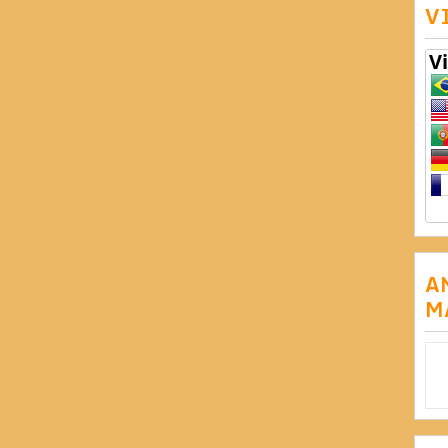
V
A
M