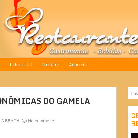
s
Palmas-TO
Contatos
Anuncios
ONÔMICAS DO GAMELA
G
A BEACH
No comments
R