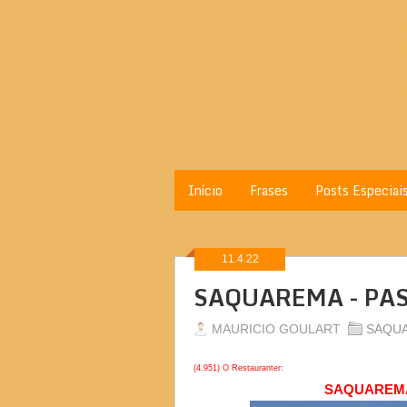
Início
Frases
Posts Especiai
11.4.22
SAQUAREMA - PAS
MAURICIO GOULART
SAQU
(4.951) O Restauranter:
SAQUAREMA 