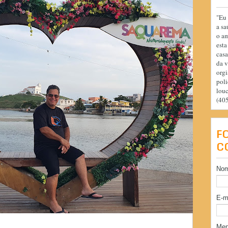
"Eu 
a sa
o am
esta
casa
da v
orgi
poli
lou
(40
F
C
No
E-m
Me