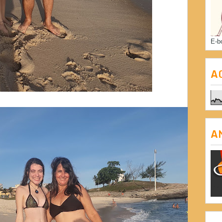
E-b
A
A