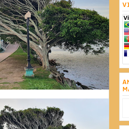
V
A
M