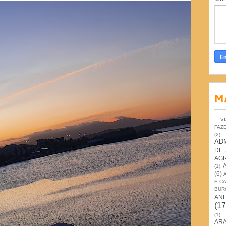
M
. V
FAZ
(2)
AD
DE
AG
(1)
(6)
E C
BUR
AN
(17
(1)
ARA