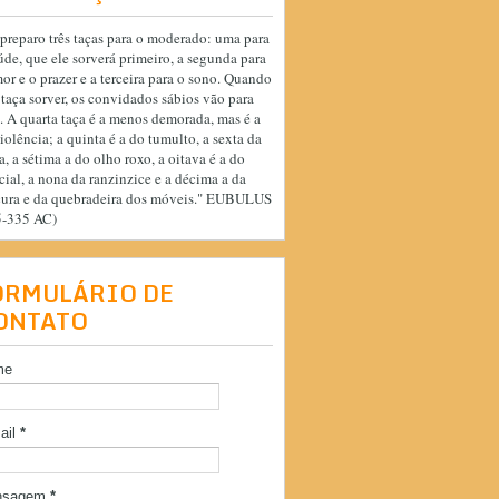
preparo três taças para o moderado: uma para
úde, que ele sorverá primeiro, a segunda para
or e o prazer e a terceira para o sono. Quando
 taça sorver, os convidados sábios vão para
. A quarta taça é a menos demorada, mas é a
iolência; a quinta é a do tumulto, a sexta da
a, a sétima a do olho roxo, a oitava é a do
cial, a nona da ranzinzice e a décima a da
cura e da quebradeira dos móveis." EUBULUS
5-335 AC)
ORMULÁRIO DE
ONTATO
me
ail
*
nsagem
*