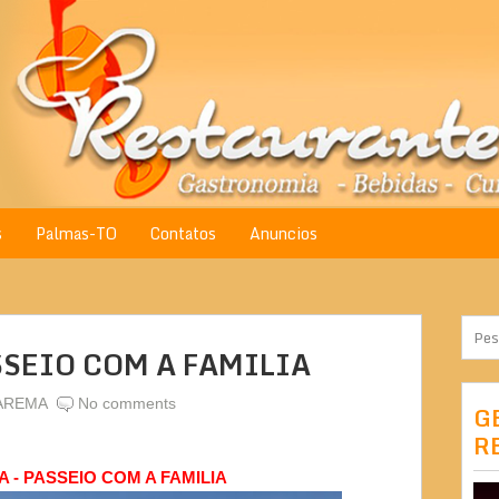
s
Palmas-TO
Contatos
Anuncios
SEIO COM A FAMILIA
AREMA
No comments
G
R
- PASSEIO COM A FAMILIA