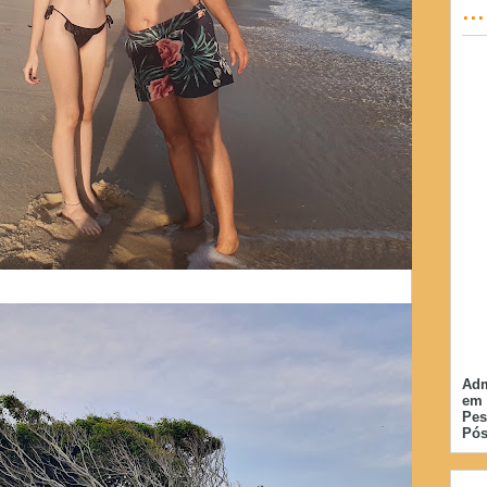
..
Adm
em 
Pes
Pós