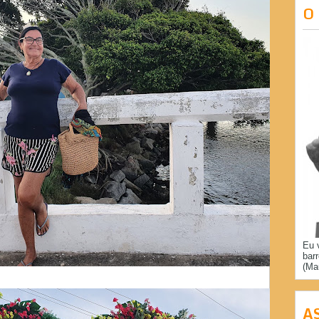
O
Eu 
bar
(Ma
A