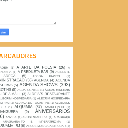
ARCADORES
A ARTE DA POESIA
(26)
IAGEM
(1)
A
A PREDILETA BAR
(9)
ENDINHA
(1)
ACIDENTE
ADEGA
(5)
ADEGA PAPIRO
(1)
MINISTRAÇÃO
(56)
AGENDA
(4)
AGENDA
AGENDA SHOWS
(393)
 SHOWS
(5)
ROTINS
(5)
AGUARDENTES
(1)
ÁGUAS MINERAIS
ALDEIA MALL
(3)
ALDEIA´S RESTAURANTE
ALECRIM HOSPEDARIA
(1)
ALECRIM HOSPEDARIA
AMPING
(2)
ALIANÇA DO TOCANTINS
(1)
ALLBLACK
ALQUIMIA
(37)
GER
(1)
AMARELINHO
(1)
ANIVERSÁRIOS
HANGUERA
(9)
6)
ANVISA
(1)
APOSENTADORIA
(1)
ARAGUAÇU
ARAGUAINA-TO E IMPERATRIZ-MA
(1)
RUAMA - RJ
(6)
ARCOS MUSIC GASTROBAR
(1)