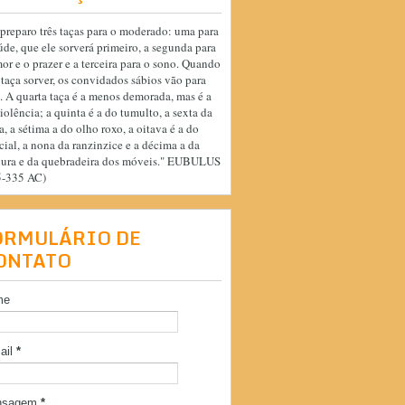
preparo três taças para o moderado: uma para
úde, que ele sorverá primeiro, a segunda para
or e o prazer e a terceira para o sono. Quando
 taça sorver, os convidados sábios vão para
. A quarta taça é a menos demorada, mas é a
iolência; a quinta é a do tumulto, a sexta da
a, a sétima a do olho roxo, a oitava é a do
cial, a nona da ranzinzice e a décima a da
cura e da quebradeira dos móveis." EUBULUS
5-335 AC)
ORMULÁRIO DE
ONTATO
me
ail
*
nsagem
*