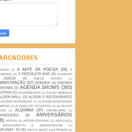
ARCADORES
A ARTE DA POESIA
(26)
IAGEM
(1)
A
A PREDILETA BAR
(9)
ENDINHA
(1)
ACIDENTE
ADEGA
(5)
ADEGA PAPIRO
(1)
MINISTRAÇÃO
(57)
AGENDA
(4)
AGENDA
AGENDA SHOWS
(393)
 SHOWS
(5)
ROTINS
(5)
AGUARDENTES
(1)
ÁGUAS MINERAIS
ALDEIA MALL
(3)
ALDEIA´S RESTAURANTE
ALECRIM HOSPEDARIA
(1)
ALECRIM HOSPEDARIA
AMPING
(2)
ALIANÇA DO TOCANTINS
(1)
ALLBLACK
ALQUIMIA
(37)
GER
(1)
AMARELINHO
(1)
ANIVERSÁRIOS
HANGUERA
(9)
6)
ANVISA
(1)
APOSENTADORIA
(1)
ARAGUAÇU
ARAGUAINA-TO E IMPERATRIZ-MA
(1)
RUAMA - RJ
(6)
ARCOS MUSIC GASTROBAR
(1)