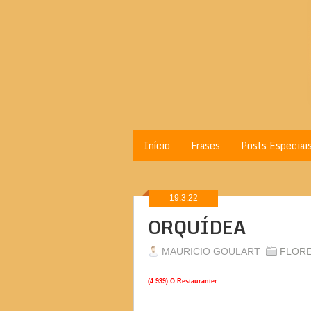
Início
Frases
Posts Especiai
19.3.22
ORQUÍDEA
MAURICIO GOULART
FLOR
(4.939) O Restauranter: