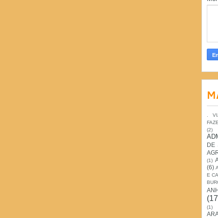
M
. V
FAZ
(2)
AD
DE
AG
(1)
(6)
E C
BUR
AN
(17
(1)
ARA