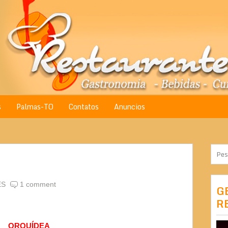
s
Palmas-TO
Contatos
Anuncios
ES
1 comment
G
R
ORQUÍDEA