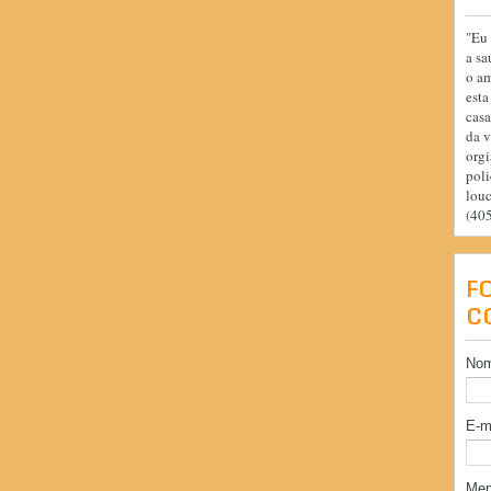
"Eu 
a sa
o am
esta
casa
da v
orgi
poli
lou
(40
F
C
No
E-m
Me