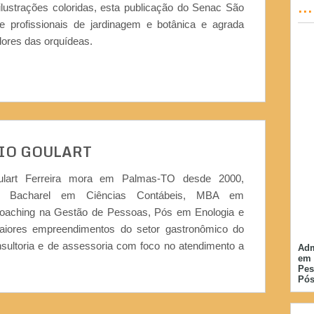
..
ilustrações coloridas, esta publicação do Senac São
 profissionais de jardinagem e botânica e agrada
ores das orquídeas.
IO GOULART
ulart Ferreira mora em Palmas-TO desde 2000,
or, Bacharel em Ciências Contábeis, MBA em
Coaching na Gestão de Pessoas, Pós em Enologia e
iores empreendimentos do setor gastronômico do
nsultoria e de assessoria com foco no atendimento a
Adm
em 
Pes
Pós