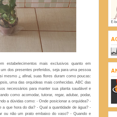
E-b
A
em estabelecimentos mais exclusivos quanto em
A
um dos presentes preferidos, seja para uma pessoa
si mesmo ¿ afinal, suas flores duram como poucas:
ópsis, uma das orquídeas mais conhecidas. ABC das
sos necessários para manter sua planta saudável e
rando como acomodar, tutorar, regar, adubar, podar,
dendo a dúvidas como: - Onde posicionar a orquídea? -
a que hora do dia? - Qual a quantidade de água? -
car ou não um prato embaixo do vaso? - Quando e