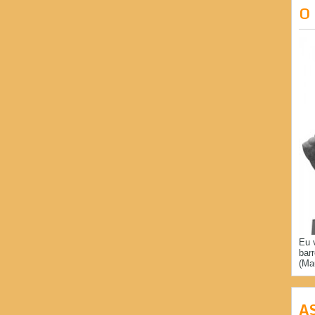
O
Eu 
bar
(Ma
A