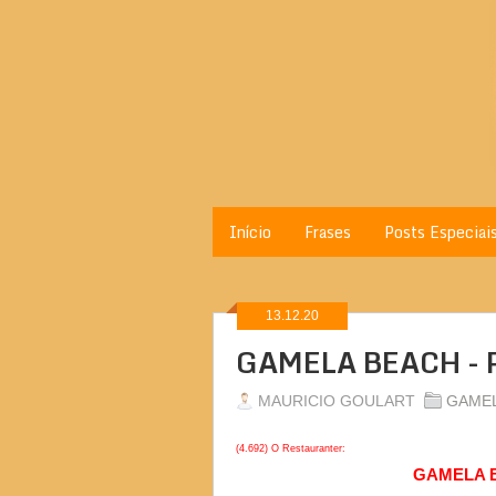
Início
Frases
Posts Especiai
13.12.20
GAMELA BEACH - 
MAURICIO GOULART
GAMEL
(4.692) O Restauranter:
GAMELA B