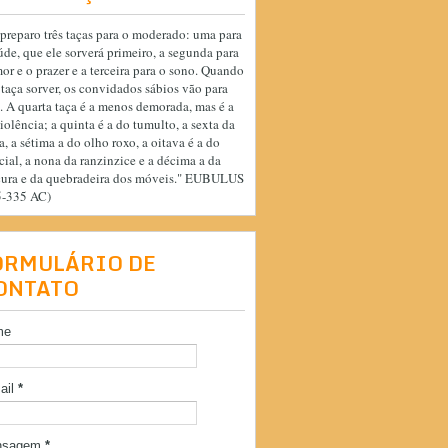
preparo três taças para o moderado: uma para
úde, que ele sorverá primeiro, a segunda para
or e o prazer e a terceira para o sono. Quando
 taça sorver, os convidados sábios vão para
. A quarta taça é a menos demorada, mas é a
iolência; a quinta é a do tumulto, a sexta da
a, a sétima a do olho roxo, a oitava é a do
cial, a nona da ranzinzice e a décima a da
cura e da quebradeira dos móveis." EUBULUS
5-335 AC)
ORMULÁRIO DE
ONTATO
me
ail
*
nsagem
*