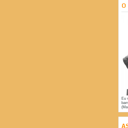
O
Eu 
bar
(Ma
A