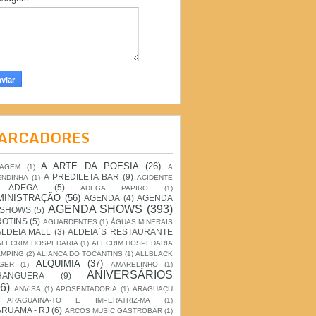
ARCADORES
A ARTE DA POESIA
(26)
IAGEM
(1)
A
A PREDILETA BAR
(9)
ENDINHA
(1)
ACIDENTE
ADEGA
(5)
ADEGA PAPIRO
(1)
MINISTRAÇÃO
(56)
AGENDA
(4)
AGENDA
AGENDA SHOWS
(393)
 SHOWS
(5)
ROTINS
(5)
AGUARDENTES
(1)
ÁGUAS MINERAIS
ALDEIA MALL
(3)
ALDEIA´S RESTAURANTE
ALECRIM HOSPEDARIA
(1)
ALECRIM HOSPEDARIA
AMPING
(2)
ALIANÇA DO TOCANTINS
(1)
ALLBLACK
ALQUIMIA
(37)
GER
(1)
AMARELINHO
(1)
ANIVERSÁRIOS
HANGUERA
(9)
6)
ANVISA
(1)
APOSENTADORIA
(1)
ARAGUAÇU
ARAGUAINA-TO E IMPERATRIZ-MA
(1)
RUAMA - RJ
(6)
ARCOS MUSIC GASTROBAR
(1)