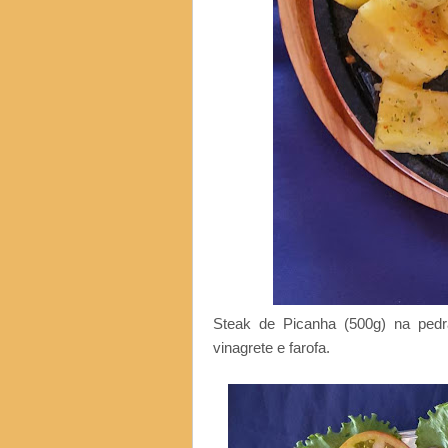
Steak de Picanha (500g) na pedra
vinagrete e farofa.