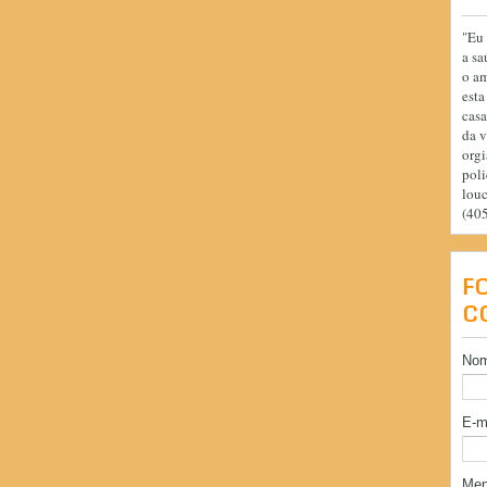
"Eu 
a sa
o am
esta
casa
da v
orgi
poli
lou
(40
F
C
No
E-m
Me