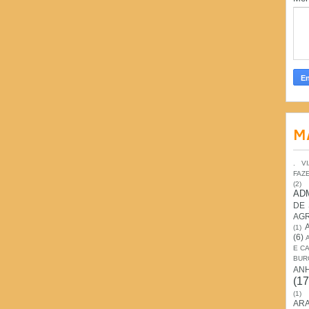
M
. V
FAZ
(2)
AD
DE
AG
(1)
(6)
E C
BUR
AN
(17
(1)
ARA