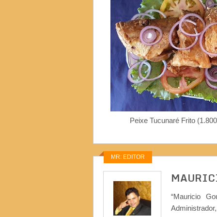
Peixe Tucunaré Frito (1.800
MR: EDITOR
MAURIC
“Mauricio Go
Administrad