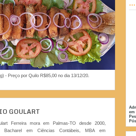
..
g) - Preço por Quilo R$85,00 no dia 13/12/20.
Adm
IO GOULART
em 
Pes
Pós
ulart Ferreira mora em Palmas-TO desde 2000,
or, Bacharel em Ciências Contábeis, MBA em