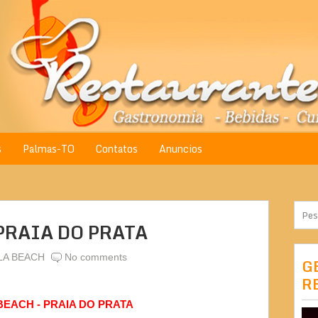
s
Palmas-TO
Contatos
Anuncios
PRAIA DO PRATA
A BEACH
No comments
G
R
EACH - PRAIA DO PRATA