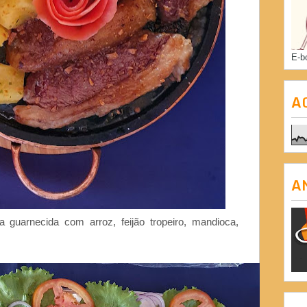
E-b
A
A
 guarnecida com arroz, feijão tropeiro, mandioca,