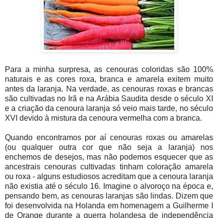
Para a minha surpresa, as cenouras coloridas são 100%
naturais e as cores roxa, branca e amarela exitem muito
antes da laranja. Na verdade, as cenouras roxas e brancas
são cultivadas no Irã e na Arábia Saudita desde o século XI
e a criação da cenoura laranja só veio mais tarde, no século
XVI devido à mistura da cenoura vermelha com a branca.
Quando encontramos por aí cenouras roxas ou amarelas
(ou qualquer outra cor que não seja a laranja) nos
enchemos de desejos, mas não podemos esquecer que as
ancestrais cenouras cultivadas tinham coloração amarela
ou roxa - alguns estudiosos acreditam que a cenoura laranja
não existia até o século 16. Imagine o alvoroço na época e,
pensando bem, as cenouras laranjas são lindas. Dizem que
foi desenvolvida na Holanda em homenagem a Guilherme I
de Orange durante a guerra holandesa de independência