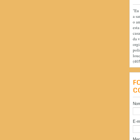
"Eu 
a sa
o am
esta
casa
da v
orgi
poli
lou
(40
F
C
No
E-m
Me