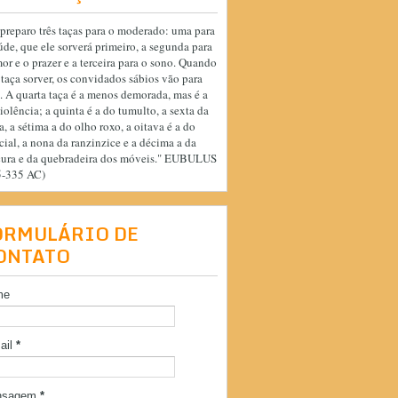
preparo três taças para o moderado: uma para
úde, que ele sorverá primeiro, a segunda para
or e o prazer e a terceira para o sono. Quando
 taça sorver, os convidados sábios vão para
. A quarta taça é a menos demorada, mas é a
iolência; a quinta é a do tumulto, a sexta da
a, a sétima a do olho roxo, a oitava é a do
cial, a nona da ranzinzice e a décima a da
cura e da quebradeira dos móveis." EUBULUS
5-335 AC)
ORMULÁRIO DE
ONTATO
me
ail
*
nsagem
*