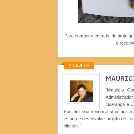
Para compor a entrada, de prato qu
o recon
MR: EDITOR
MAURIC
“Mauricio Go
Administrad
Liderança e 
Pós em Gastronomia atua nos ma
estado e desenvolve projeto de co
clientes.”