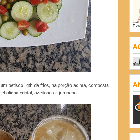
E-b
A
A
um petisco ligth de frios, na porção acima, composta
cebolinha cristal, azeitonas e jurubeba.