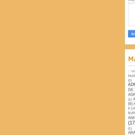
M
. V
FAZ
(2)
AD
DE
AG
(1)
(6)
E C
BUR
AN
(17
(1)
ARA