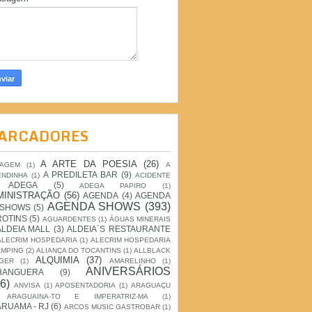
ARCADORES
A ARTE DA POESIA
(26)
IAGEM
(1)
A
A PREDILETA BAR
(9)
ENDINHA
(1)
ACIDENTE
ADEGA
(5)
ADEGA PAPIRO
(1)
MINISTRAÇÃO
(56)
AGENDA
(4)
AGENDA
AGENDA SHOWS
(393)
 SHOWS
(5)
ROTINS
(5)
AGUARDENTES
(1)
ÁGUAS MINERAIS
ALDEIA MALL
(3)
ALDEIA´S RESTAURANTE
ALECRIM HOSPEDARIA
(1)
ALECRIM HOSPEDARIA
AMPING
(2)
ALIANÇA DO TOCANTINS
(1)
ALLBLACK
ALQUIMIA
(37)
GER
(1)
AMARELINHO
(1)
ANIVERSÁRIOS
HANGUERA
(9)
6)
ANVISA
(1)
APOSENTADORIA
(1)
ARAGUAÇU
ARAGUAINA-TO E IMPERATRIZ-MA
(1)
RUAMA - RJ
(6)
ARCOS MUSIC GASTROBAR
(1)