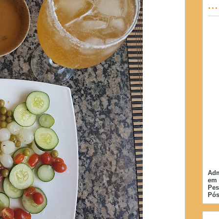
..
Adm
em 
Pes
Pós