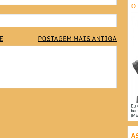
O
E
POSTAGEM MAIS ANTIGA
Eu 
bar
(Ma
A