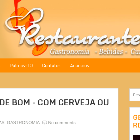
s
Palmas-TO
Contatos
Anuncios
 DE BOM - COM CERVEJA OU
G
AS
,
GASTRONOMIA
No comments
R