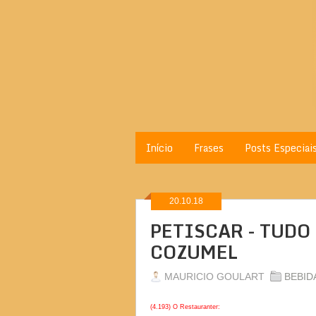
Início
Frases
Posts Especiai
20.10.18
PETISCAR - TUDO
COZUMEL
MAURICIO GOULART
BEBID
(4.193) O Restauranter: