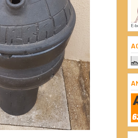
E-b
A
A