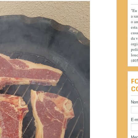
"Eu 
a sa
o am
esta
casa
da v
orgi
poli
lou
(40
F
C
No
E-m
Me