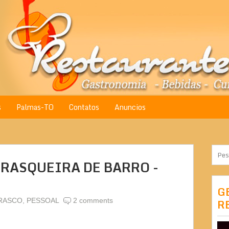
s
Palmas-TO
Contatos
Anuncios
RASQUEIRA DE BARRO -
G
RASCO
,
PESSOAL
2 comments
R