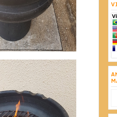
V
A
M