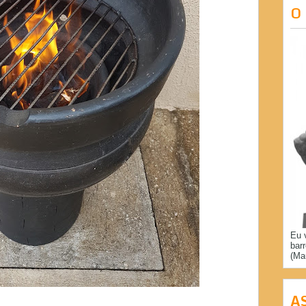
O
Eu 
bar
(Ma
A