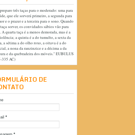
preparo três taças para o moderado: uma para
úde, que ele sorverá primeiro, a segunda para
or e o prazer e a terceira para o sono. Quando
 taça sorver, os convidados sábios vão para
. A quarta taça é a menos demorada, mas é a
iolência; a quinta é a do tumulto, a sexta da
a, a sétima a do olho roxo, a oitava é a do
cial, a nona da ranzinzice e a décima a da
cura e da quebradeira dos móveis." EUBULUS
5-335 AC)
ORMULÁRIO DE
ONTATO
me
ail
*
nsagem
*