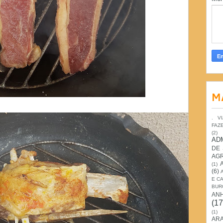
M
. V
FAZ
(2)
AD
DE
AG
(1)
(6)
E C
BUR
AN
(17
(1)
ARA