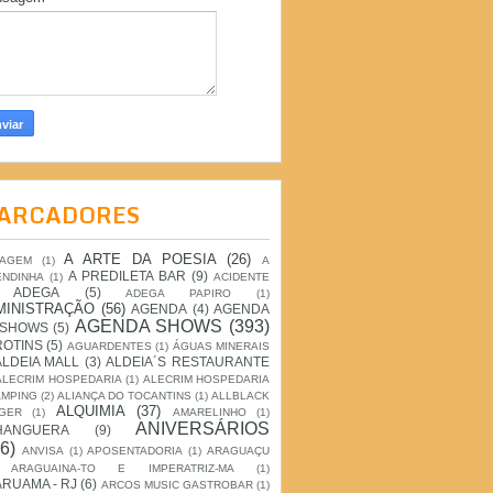
ARCADORES
A ARTE DA POESIA
(26)
IAGEM
(1)
A
A PREDILETA BAR
(9)
ENDINHA
(1)
ACIDENTE
ADEGA
(5)
ADEGA PAPIRO
(1)
MINISTRAÇÃO
(56)
AGENDA
(4)
AGENDA
AGENDA SHOWS
(393)
 SHOWS
(5)
ROTINS
(5)
AGUARDENTES
(1)
ÁGUAS MINERAIS
ALDEIA MALL
(3)
ALDEIA´S RESTAURANTE
ALECRIM HOSPEDARIA
(1)
ALECRIM HOSPEDARIA
AMPING
(2)
ALIANÇA DO TOCANTINS
(1)
ALLBLACK
ALQUIMIA
(37)
GER
(1)
AMARELINHO
(1)
ANIVERSÁRIOS
HANGUERA
(9)
6)
ANVISA
(1)
APOSENTADORIA
(1)
ARAGUAÇU
ARAGUAINA-TO E IMPERATRIZ-MA
(1)
RUAMA - RJ
(6)
ARCOS MUSIC GASTROBAR
(1)