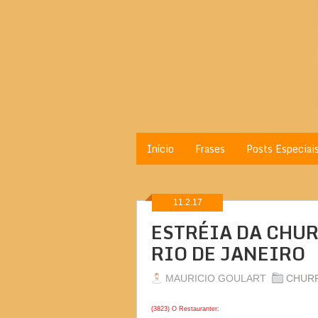
Início
Frases
Posts Especiai
11.2.17
ESTRÉIA DA CHUR
RIO DE JANEIRO
MAURICIO GOULART
CHUR
(3823) O Restauranter: