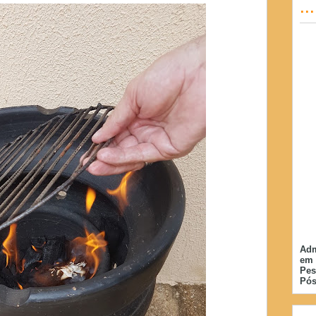
..
Adm
em 
Pes
Pós