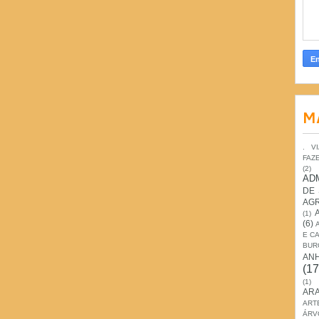
M
. V
FAZ
(2)
AD
DE
AG
(1)
(6)
E C
BUR
AN
(17
(1)
ARA
ART
ÁRV