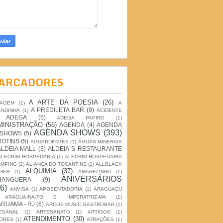
ARCADORES
A ARTE DA POESIA
(26)
IAGEM
(1)
A
A PREDILETA BAR
(9)
ENDINHA
(1)
ACIDENTE
ADEGA
(5)
ADEGA PAPIRO
(1)
MINISTRAÇÃO
(56)
AGENDA
(4)
AGENDA
AGENDA SHOWS
(393)
 SHOWS
(5)
ROTINS
(5)
AGUARDENTES
(1)
ÁGUAS MINERAIS
ALDEIA MALL
(3)
ALDEIA´S RESTAURANTE
ALECRIM HOSPEDARIA
(1)
ALECRIM HOSPEDARIA
AMPING
(2)
ALIANÇA DO TOCANTINS
(1)
ALLBLACK
ALQUIMIA
(37)
GER
(1)
AMARELINHO
(1)
ANIVERSÁRIOS
HANGUERA
(9)
6)
ANVISA
(1)
APOSENTADORIA
(1)
ARAGUAÇU
ARAGUAINA-TO E IMPERATRIZ-MA
(1)
RUAMA - RJ
(6)
ARCOS MUSIC GASTROBAR
(1)
ESANAL
(1)
ARTESANATO
(1)
ARTIGOS
(1)
ATENDIMENTO
(30)
ORES
(1)
ATRAÇÕES
(1)