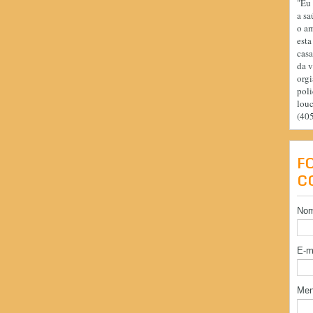
"Eu 
a sa
o am
esta
casa
da v
orgi
poli
lou
(40
F
C
No
E-m
Me