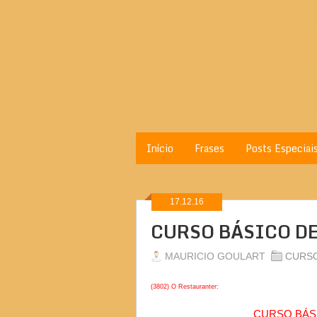
Início
Frases
Posts Especiai
17.12.16
CURSO BÁSICO DE
MAURICIO GOULART
CURS
(3802) O Restauranter:
CURSO BÁSI