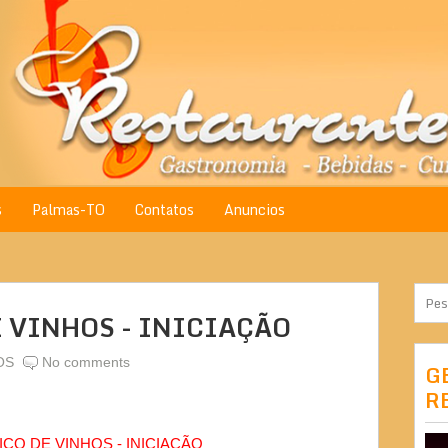
s
Palmas-TO
Contatos
Anuncios
 VINHOS - INICIAÇÃO
OS
No comments
G
R
CO DE VINHOS - INICIAÇÃO