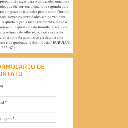
preparo três taças para o moderado: uma para
úde, que ele sorverá primeiro, a segunda para
or e o prazer e a terceira para o sono. Quando
 taça sorver, os convidados sábios vão para
. A quarta taça é a menos demorada, mas é a
iolência; a quinta é a do tumulto, a sexta da
a, a sétima a do olho roxo, a oitava é a do
cial, a nona da ranzinzice e a décima a da
cura e da quebradeira dos móveis." EUBULUS
5-335 AC)
ORMULÁRIO DE
ONTATO
me
ail
*
nsagem
*