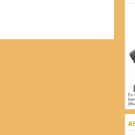
Eu 
bar
(Ma
A