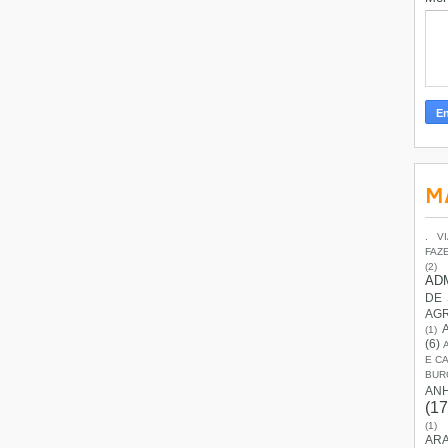
M
. V
FAZ
(2)
AD
DE
AG
(1)
(6)
E C
BUR
AN
(17
(1)
ARA