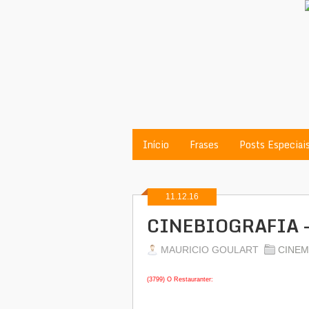
Início
Frases
Posts Especiai
11.12.16
CINEBIOGRAFIA -
MAURICIO GOULART
CINEM
(3799) O Restauranter: