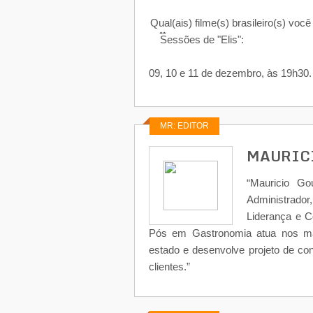
Qual(ais) filme(s) brasileiro(s) voc
❓
🎥
Sessões de "Elis":
09, 10 e 11 de dezembro, às 19h30.
MR: EDITOR
MAURIC
“Mauricio Go
Administrad
Liderança e 
Pós em Gastronomia atua nos ma
estado e desenvolve projeto de co
clientes.”