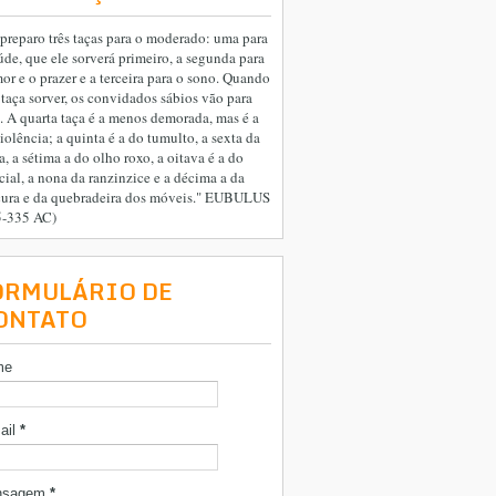
preparo três taças para o moderado: uma para
úde, que ele sorverá primeiro, a segunda para
or e o prazer e a terceira para o sono. Quando
 taça sorver, os convidados sábios vão para
. A quarta taça é a menos demorada, mas é a
iolência; a quinta é a do tumulto, a sexta da
a, a sétima a do olho roxo, a oitava é a do
cial, a nona da ranzinzice e a décima a da
cura e da quebradeira dos móveis." EUBULUS
5-335 AC)
ORMULÁRIO DE
ONTATO
me
ail
*
nsagem
*