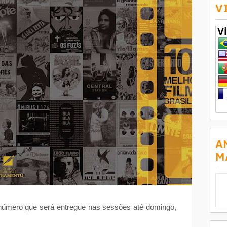
V
A
M
m número que será entregue nas sessões até domingo,