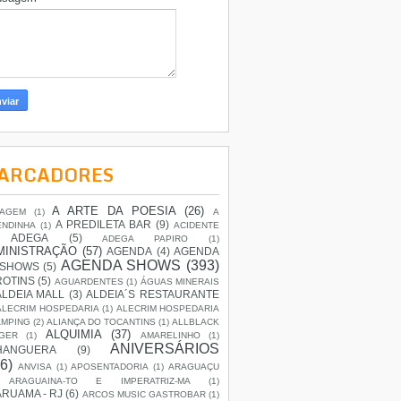
ARCADORES
A ARTE DA POESIA
(26)
IAGEM
(1)
A
A PREDILETA BAR
(9)
ENDINHA
(1)
ACIDENTE
ADEGA
(5)
ADEGA PAPIRO
(1)
MINISTRAÇÃO
(57)
AGENDA
(4)
AGENDA
AGENDA SHOWS
(393)
 SHOWS
(5)
ROTINS
(5)
AGUARDENTES
(1)
ÁGUAS MINERAIS
ALDEIA MALL
(3)
ALDEIA´S RESTAURANTE
ALECRIM HOSPEDARIA
(1)
ALECRIM HOSPEDARIA
AMPING
(2)
ALIANÇA DO TOCANTINS
(1)
ALLBLACK
ALQUIMIA
(37)
GER
(1)
AMARELINHO
(1)
ANIVERSÁRIOS
HANGUERA
(9)
6)
ANVISA
(1)
APOSENTADORIA
(1)
ARAGUAÇU
ARAGUAINA-TO E IMPERATRIZ-MA
(1)
RUAMA - RJ
(6)
ARCOS MUSIC GASTROBAR
(1)