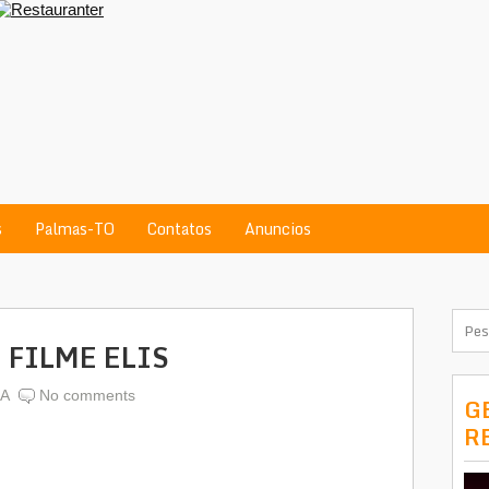
s
Palmas-TO
Contatos
Anuncios
 FILME ELIS
A
No comments
G
R