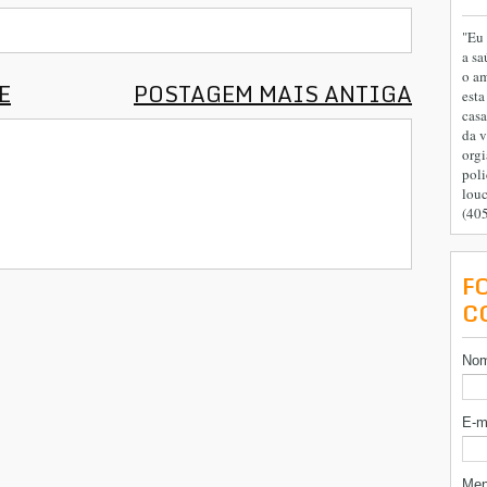
"Eu 
a sa
o am
E
POSTAGEM MAIS ANTIGA
esta
casa
da v
orgi
poli
lou
(40
F
C
No
E-m
Me