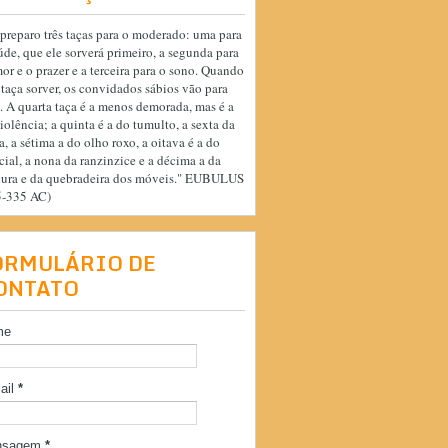
preparo três taças para o moderado: uma para
úde, que ele sorverá primeiro, a segunda para
or e o prazer e a terceira para o sono. Quando
 taça sorver, os convidados sábios vão para
. A quarta taça é a menos demorada, mas é a
iolência; a quinta é a do tumulto, a sexta da
a, a sétima a do olho roxo, a oitava é a do
cial, a nona da ranzinzice e a décima a da
cura e da quebradeira dos móveis." EUBULUS
5-335 AC)
ORMULÁRIO DE
ONTATO
me
ail
*
nsagem
*