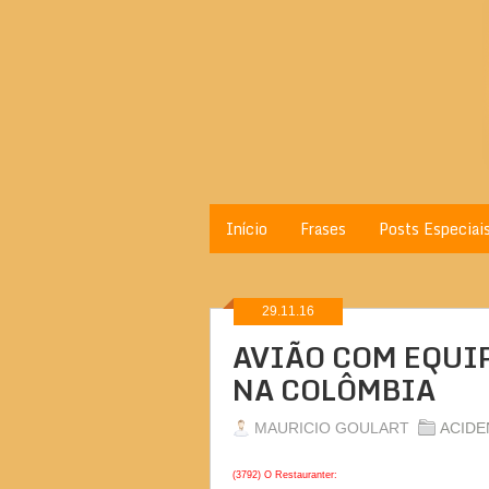
Início
Frases
Posts Especiai
29.11.16
AVIÃO COM EQUI
NA COLÔMBIA
MAURICIO GOULART
ACIDE
(3792) O Restauranter: