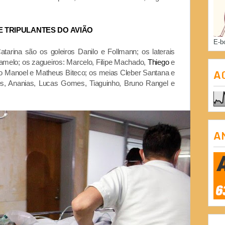
 E TRIPULANTES DO AVIÃO
E-b
arina são os goleiros Danilo e Follmann; os laterais
melo; os zagueiros: Marcelo, Filipe Machado,
Thiego
e
A
gio Manoel e Matheus Biteco; os meias Cleber Santana e
es, Ananias, Lucas Gomes, Tiaguinho, Bruno Rangel e
A