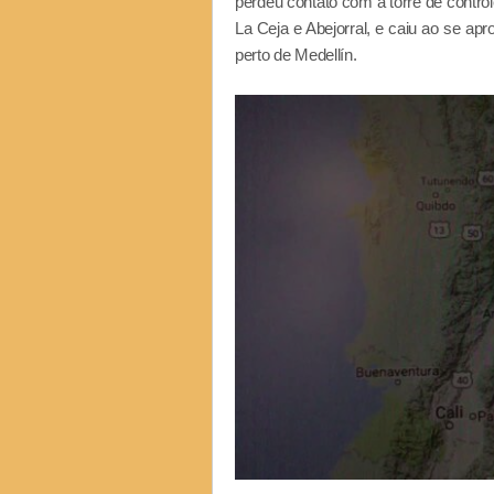
perdeu contato com a torre de control
La Ceja e Abejorral, e caiu ao se a
perto de Medellín.