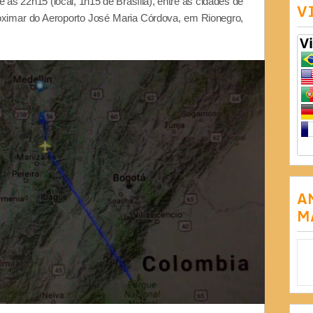
e às 22h15 (local, 1h15 de Brasília), entre as cidades de
V
proximar do Aeroporto José Maria Córdova, em Rionegro,
A
M