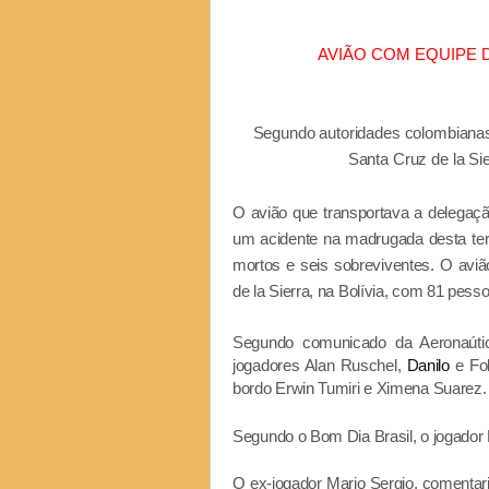
AVIÃO COM EQUIPE 
Segundo autoridades colombianas,
Santa Cruz de la Si
O avião que transportava a delegaç
um acidente na madrugada desta terç
mortos e seis sobreviventes. O avi
de la Sierra, na Bolívia, com 81 pesso
Segundo comunicado da Aeronaútic
jogadores Alan Ruschel,
Danilo
e Fo
bordo Erwin Tumiri e Ximena Suarez.
Segundo o Bom Dia Brasil, o jogador 
O ex-jogador Mario Sergio, comentari