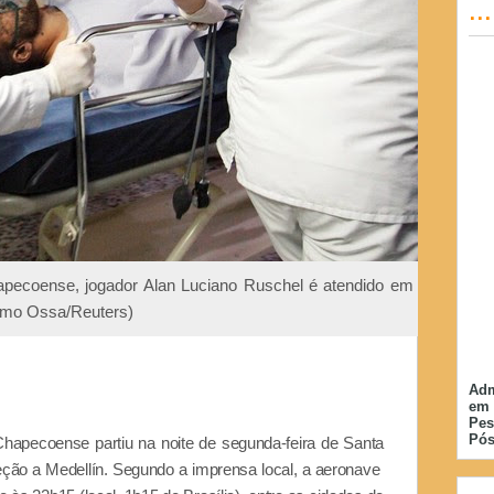
..
pecoense, jogador Alan Luciano Ruschel é atendido em
ermo Ossa/Reuters)
Adm
em 
Pes
Pós
hapecoense partiu na noite de segunda-feira de Santa
reção a Medellín. Segundo a imprensa local, a aeronave