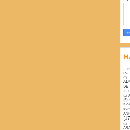
M
. V
FAZ
(2)
AD
DE
AG
(1)
(6)
E C
BUR
AN
(17
(1)
ARA