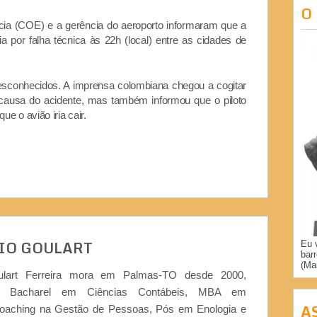
O
a (COE) e a gerência do aeroporto informaram que a
por falha técnica às 22h (local) entre as cidades de
desconhecidos. A imprensa colombiana
chegou a cogitar
 causa do acidente, mas também informou que o piloto
e o avião iria cair.
IO GOULART
Eu 
bar
(Ma
ulart Ferreira mora em Palmas-TO desde 2000,
or, Bacharel em Ciências Contábeis, MBA em
A
Coaching na Gestão de Pessoas, Pós em Enologia e