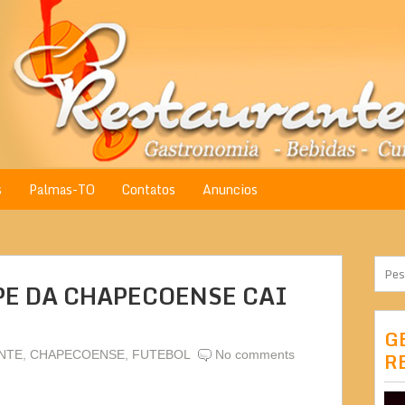
s
Palmas-TO
Contatos
Anuncios
PE DA CHAPECOENSE CAI
G
NTE
,
CHAPECOENSE
,
FUTEBOL
No comments
R