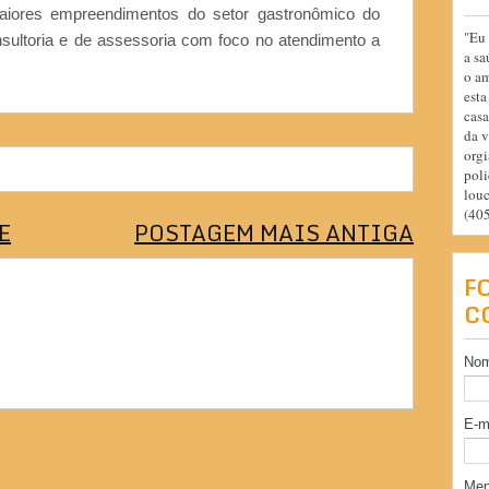
iores empreendimentos do setor gastronômico do
"Eu 
nsultoria e de assessoria com foco no atendimento a
a sa
o am
esta
casa
da v
orgi
poli
lou
(40
E
POSTAGEM MAIS ANTIGA
F
C
No
E-m
Me