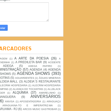
ARCADORES
A ARTE DA POESIA
(26)
IAGEM
(1)
A
A PREDILETA BAR
(9)
ENDINHA
(1)
ACIDENTE
ADEGA
(5)
ADEGA PAPIRO
(1)
MINISTRAÇÃO
(57)
AGENDA
(4)
AGENDA
AGENDA SHOWS
(393)
 SHOWS
(5)
ROTINS
(5)
AGUARDENTES
(1)
ÁGUAS MINERAIS
ALDEIA MALL
(3)
ALDEIA´S RESTAURANTE
ALECRIM HOSPEDARIA
(1)
ALECRIM HOSPEDARIA
AMPING
(2)
ALIANÇA DO TOCANTINS
(1)
ALLBLACK
ALQUIMIA
(37)
GER
(1)
AMARELINHO
(1)
ANIVERSÁRIOS
HANGUERA
(9)
6)
ANVISA
(1)
APOSENTADORIA
(1)
ARAGUAÇU
ARAGUAINA-TO E IMPERATRIZ-MA
(1)
RUAMA - RJ
(6)
ARCOS MUSIC GASTROBAR
(1)