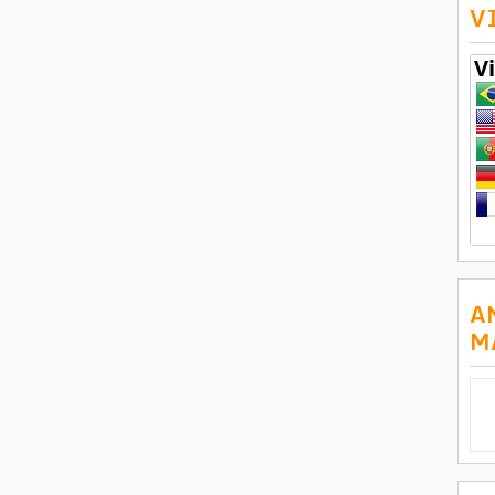
V
A
M