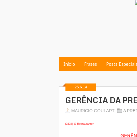
Início
Frases
Posts Especiai
25.6.14
GERÊNCIA DA PR
MAURICIO GOULART
A PRE
(3434) O Restauranter:
GERÊNC