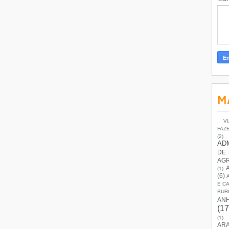
M
. V
FAZ
(2)
AD
DE
AG
(1)
(6)
E C
BUR
AN
(17
(1)
ARA