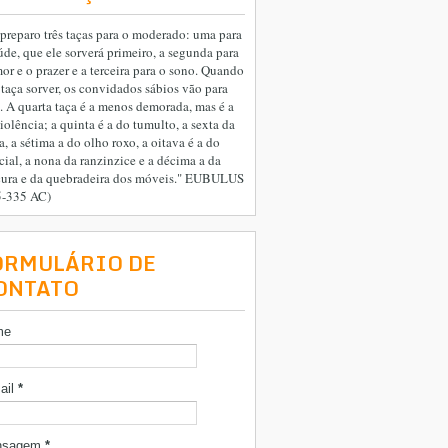
preparo três taças para o moderado: uma para
úde, que ele sorverá primeiro, a segunda para
or e o prazer e a terceira para o sono. Quando
 taça sorver, os convidados sábios vão para
. A quarta taça é a menos demorada, mas é a
iolência; a quinta é a do tumulto, a sexta da
a, a sétima a do olho roxo, a oitava é a do
cial, a nona da ranzinzice e a décima a da
cura e da quebradeira dos móveis." EUBULUS
5-335 AC)
ORMULÁRIO DE
ONTATO
me
ail
*
nsagem
*