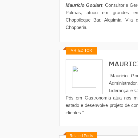
Maurício Goulart
, Consultor e Ge
Palmas, atuou em grandes empr
Choppileque Bar, Alquimia, Vil
Chopperia.
MR: EDITOR
MAURIC
“Mauricio Go
Administrad
Liderança e 
Pós em Gastronomia atua nos ma
estado e desenvolve projeto de co
clientes.”
Related Posts