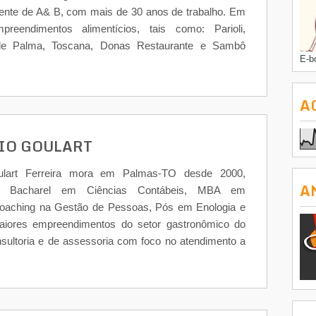
rente de A& B, com mais de 30 anos de trabalho. Em
eendimentos alimentícios, tais como: Parioli,
a de Palma, Toscana, Donas Restaurante e Sambô
E-b
A
IO GOULART
ulart Ferreira mora em Palmas-TO desde 2000,
A
or, Bacharel em Ciências Contábeis, MBA em
Coaching na Gestão de Pessoas, Pós em Enologia e
iores empreendimentos do setor gastronômico do
nsultoria e de assessoria com foco no atendimento a