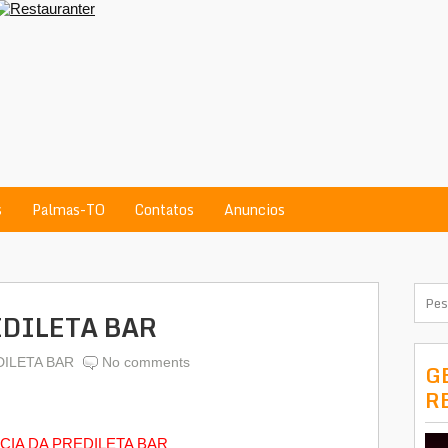
s
Palmas-TO
Contatos
Anuncios
EDILETA BAR
DILETA BAR
No comments
G
R
IA DA PREDILETA BAR