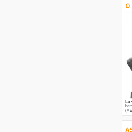
O
Eu 
bar
(Ma
A