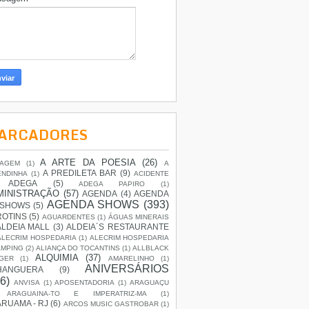
ARCADORES
A ARTE DA POESIA
(26)
IAGEM
(1)
A
A PREDILETA BAR
(9)
ENDINHA
(1)
ACIDENTE
ADEGA
(5)
ADEGA PAPIRO
(1)
MINISTRAÇÃO
(57)
AGENDA
(4)
AGENDA
AGENDA SHOWS
(393)
 SHOWS
(5)
ROTINS
(5)
AGUARDENTES
(1)
ÁGUAS MINERAIS
ALDEIA MALL
(3)
ALDEIA´S RESTAURANTE
ALECRIM HOSPEDARIA
(1)
ALECRIM HOSPEDARIA
AMPING
(2)
ALIANÇA DO TOCANTINS
(1)
ALLBLACK
ALQUIMIA
(37)
GER
(1)
AMARELINHO
(1)
ANIVERSÁRIOS
HANGUERA
(9)
6)
ANVISA
(1)
APOSENTADORIA
(1)
ARAGUAÇU
ARAGUAINA-TO E IMPERATRIZ-MA
(1)
RUAMA - RJ
(6)
ARCOS MUSIC GASTROBAR
(1)