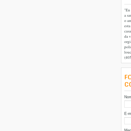
"Eu 
a sa
o am
esta
casa
da v
orgi
poli
lou
(40
F
C
No
E-m
Me