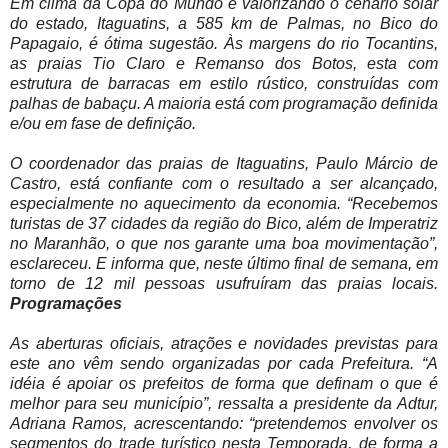
Em clima da Copa do Mundo e valorizando o cenário solar
do estado, Itaguatins, a 585 km de Palmas, no Bico do
Papagaio, é ótima sugestão. Às margens do rio Tocantins,
as praias Tio Claro e Remanso dos Botos, esta com
estrutura de barracas em estilo rústico, construídas com
palhas de babaçu. A maioria está com programação definida
e/ou em fase de definição.
O coordenador das praias de Itaguatins, Paulo Márcio de
Castro, está confiante com o resultado a ser alcançado,
especialmente no aquecimento da economia. “Recebemos
turistas de 37 cidades da região do Bico, além de Imperatriz
no Maranhão, o que nos garante uma boa movimentação”,
esclareceu. E informa que, neste último final de semana, em
torno de 12 mil pessoas usufruíram das praias locais.
Programações
As aberturas oficiais, atrações e novidades previstas para
este ano vêm sendo organizadas por cada Prefeitura. “A
idéia é apoiar os prefeitos de forma que definam o que é
melhor para seu município”, ressalta a presidente da Adtur,
Adriana Ramos, acrescentando: “pretendemos envolver os
segmentos do trade turístico nesta Temporada, de forma a