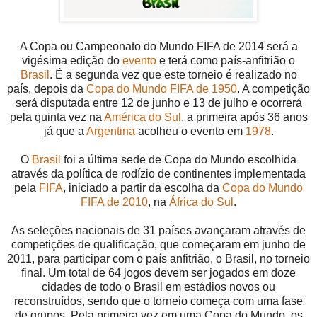
A Copa ou Campeonato do Mundo FIFA de 2014 será a
vigésima edição do
evento
e terá como país-anfitrião o
Brasil
. É a segunda vez que este torneio é realizado no
país, depois da
Copa do Mundo FIFA de 1950
. A competição
será disputada entre 12 de junho e 13 de julho e ocorrerá
pela quinta vez na
América do Sul
, a primeira após 36 anos
já que a
Argentina
acolheu o evento em
1978
.
O
Brasil
foi a última sede de Copa do Mundo escolhida
através da política de rodízio de continentes implementada
pela
FIFA
, iniciado a partir da escolha da
Copa do Mundo
FIFA de 2010
, na
África do Sul
.
As seleções nacionais de 31 países avançaram através de
competições de qualificação, que começaram em junho de
2011, para participar com o país anfitrião, o Brasil, no torneio
final. Um total de 64 jogos devem ser jogados em doze
cidades de todo o Brasil em estádios novos ou
reconstruídos, sendo que o torneio começa com uma fase
de grupos. Pela primeira vez em uma Copa do Mundo, os