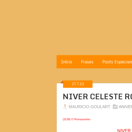
Início
Frases
Posts Especiai
27.7.13
NIVER CELESTE 
MAURICIO GOULART
ANIVE
(3139) O Restauranter:
NIVER