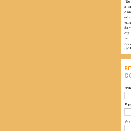
"Eu 
a sa
o am
esta
casa
da v
orgi
poli
lou
(40
F
C
No
E-m
Me