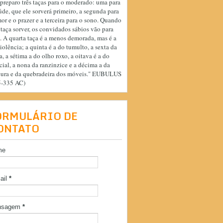
preparo três taças para o moderado: uma para
úde, que ele sorverá primeiro, a segunda para
or e o prazer e a terceira para o sono. Quando
 taça sorver, os convidados sábios vão para
. A quarta taça é a menos demorada, mas é a
iolência; a quinta é a do tumulto, a sexta da
a, a sétima a do olho roxo, a oitava é a do
cial, a nona da ranzinzice e a décima a da
cura e da quebradeira dos móveis." EUBULUS
5-335 AC)
ORMULÁRIO DE
ONTATO
me
ail
*
nsagem
*