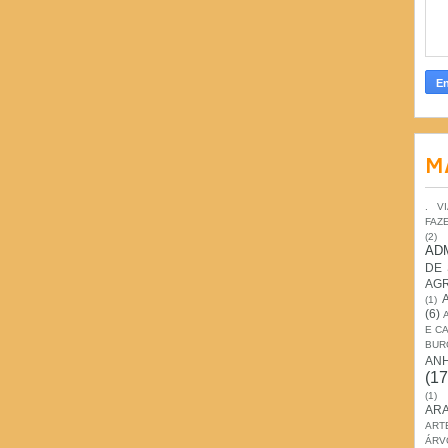
M
. V
FAZ
(2)
AD
DE
AG
(1)
(6)
E C
BUR
AN
(17
(1)
ARA
ART
ÁRV