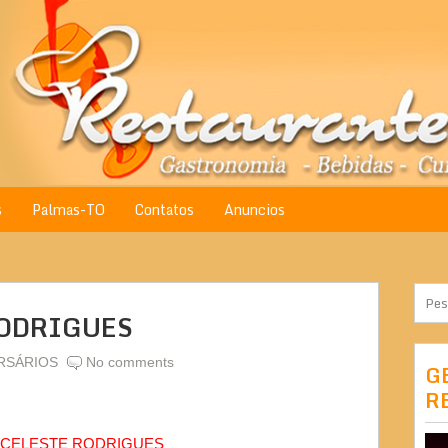
s
Palmas-TO
Contatos
Anuncios
RODRIGUES
RSÁRIOS
No comments
G
R
 CELESTE RODRIGUES