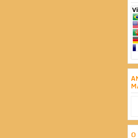
A
M
O