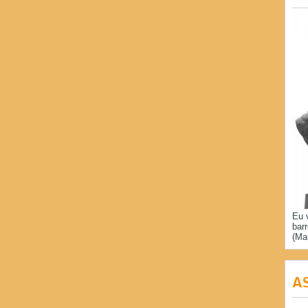
Eu 
bar
(Ma
A