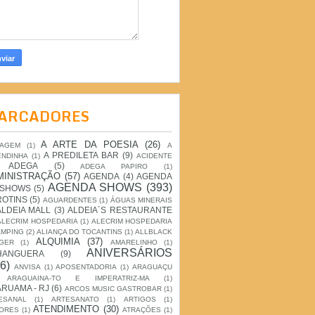
ARCADORES
A ARTE DA POESIA
(26)
IAGEM
(1)
A
A PREDILETA BAR
(9)
ENDINHA
(1)
ACIDENTE
ADEGA
(5)
ADEGA PAPIRO
(1)
MINISTRAÇÃO
(57)
AGENDA
(4)
AGENDA
AGENDA SHOWS
(393)
 SHOWS
(5)
ROTINS
(5)
AGUARDENTES
(1)
ÁGUAS MINERAIS
ALDEIA MALL
(3)
ALDEIA´S RESTAURANTE
ALECRIM HOSPEDARIA
(1)
ALECRIM HOSPEDARIA
AMPING
(2)
ALIANÇA DO TOCANTINS
(1)
ALLBLACK
ALQUIMIA
(37)
GER
(1)
AMARELINHO
(1)
ANIVERSÁRIOS
HANGUERA
(9)
6)
ANVISA
(1)
APOSENTADORIA
(1)
ARAGUAÇU
ARAGUAINA-TO E IMPERATRIZ-MA
(1)
RUAMA - RJ
(6)
ARCOS MUSIC GASTROBAR
(1)
ESANAL
(1)
ARTESANATO
(1)
ARTIGOS
(1)
ATENDIMENTO
(30)
ORES
(1)
ATRAÇÕES
(1)