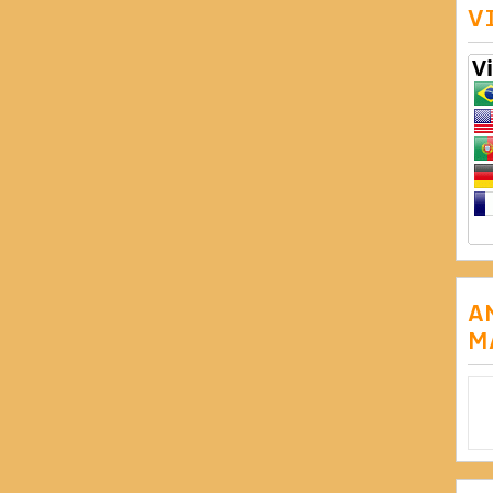
V
A
M