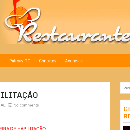
s
Palmas-TO
Contatos
Anuncios
BILITAÇÃO
AL
No comments
G
R
IRA DE HABILITAÇÃO