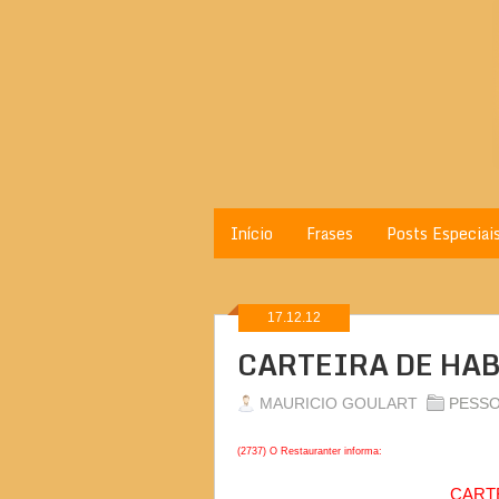
Início
Frases
Posts Especiai
17.12.12
CARTEIRA DE HA
MAURICIO GOULART
PESSO
(2737) O Restauranter informa:
CARTE