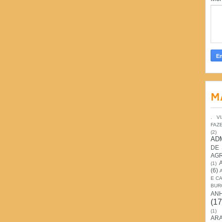
M
. V
FAZ
(2)
AD
DE
AG
(1)
(6)
E C
BUR
AN
(17
(1)
ARA