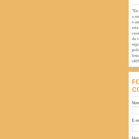
"Eu 
a sa
o am
esta
casa
da v
orgi
poli
lou
(40
F
C
No
E-m
Me