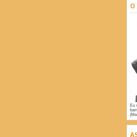
O
Eu 
bar
(Ma
A