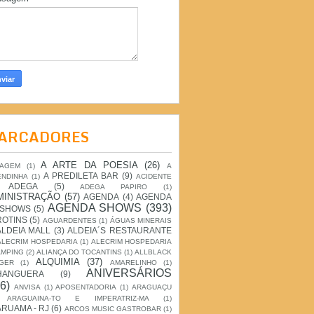
ARCADORES
A ARTE DA POESIA
(26)
IAGEM
(1)
A
A PREDILETA BAR
(9)
ENDINHA
(1)
ACIDENTE
ADEGA
(5)
ADEGA PAPIRO
(1)
MINISTRAÇÃO
(57)
AGENDA
(4)
AGENDA
AGENDA SHOWS
(393)
 SHOWS
(5)
ROTINS
(5)
AGUARDENTES
(1)
ÁGUAS MINERAIS
ALDEIA MALL
(3)
ALDEIA´S RESTAURANTE
ALECRIM HOSPEDARIA
(1)
ALECRIM HOSPEDARIA
AMPING
(2)
ALIANÇA DO TOCANTINS
(1)
ALLBLACK
ALQUIMIA
(37)
GER
(1)
AMARELINHO
(1)
ANIVERSÁRIOS
HANGUERA
(9)
6)
ANVISA
(1)
APOSENTADORIA
(1)
ARAGUAÇU
ARAGUAINA-TO E IMPERATRIZ-MA
(1)
RUAMA - RJ
(6)
ARCOS MUSIC GASTROBAR
(1)