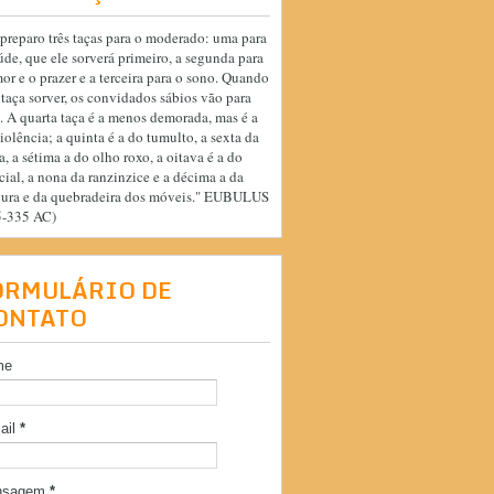
preparo três taças para o moderado: uma para
úde, que ele sorverá primeiro, a segunda para
or e o prazer e a terceira para o sono. Quando
 taça sorver, os convidados sábios vão para
. A quarta taça é a menos demorada, mas é a
iolência; a quinta é a do tumulto, a sexta da
a, a sétima a do olho roxo, a oitava é a do
cial, a nona da ranzinzice e a décima a da
cura e da quebradeira dos móveis." EUBULUS
5-335 AC)
ORMULÁRIO DE
ONTATO
me
ail
*
nsagem
*