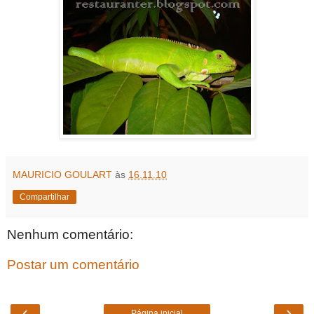
MAURICIO GOULART
às
16.11.10
Compartilhar
Nenhum comentário:
Postar um comentário
‹
›
Página inicial