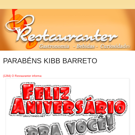
PARABÉNS KIBB BARRETO
(1264) O Restauranter informa: