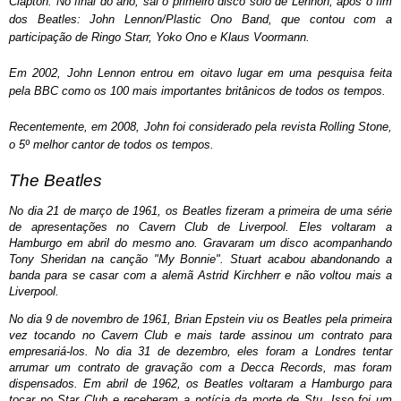
Clapton. No final do ano, sai o primeiro disco solo de Lennon, após o fim
dos Beatles:
John Lennon/Plastic Ono Band
, que contou com a
participação de
Ringo Starr
, Yoko Ono e
Klaus Voormann
.
Em
2002
, John Lennon entrou em oitavo lugar em uma pesquisa feita
pela
BBC
como os
100 mais importantes britânicos de todos os tempos
.
Recentemente, em 2008, John foi considerado pela revista Rolling Stone,
o 5º melhor cantor de todos os tempos.
The Beatles
No dia
21 de março
de
1961
, os Beatles fizeram a primeira de uma série
de apresentações no
Cavern Club
de Liverpool. Eles voltaram a
Hamburgo em abril do mesmo ano. Gravaram um disco acompanhando
Tony Sheridan
na canção
"
My Bonnie
"
. Stuart acabou abandonando a
banda para se casar com a alemã Astrid Kirchherr e não voltou mais a
Liverpool.
No dia
9 de novembro
de
1961
,
Brian Epstein
viu os Beatles pela primeira
vez tocando no Cavern Club e mais tarde assinou um contrato para
empresariá-los. No dia
31 de dezembro
, eles foram a
Londres
tentar
arrumar um contrato de gravação com a Decca Records, mas foram
dispensados. Em abril de
1962
, os Beatles voltaram a Hamburgo para
tocar no Star Club e receberam a notícia da morte de Stu. Isso foi um