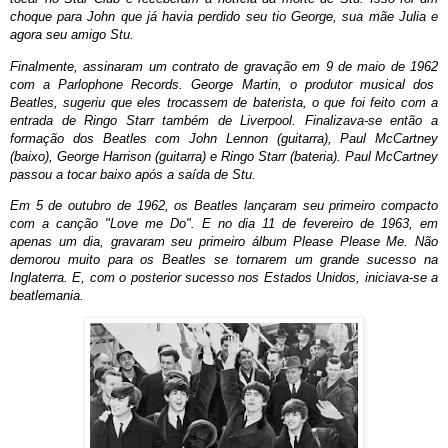
choque para John que já havia perdido seu tio George, sua mãe Julia e
agora seu amigo Stu.
Finalmente, assinaram um contrato de gravação em
9 de maio
de
1962
com a
Parlophone
Records.
George Martin
, o produtor musical dos
Beatles, sugeriu que eles trocassem de baterista, o que foi feito com a
entrada de
Ringo Starr
também de Liverpool. Finalizava-se então a
formação dos Beatles com John Lennon (guitarra), Paul McCartney
(baixo), George Harrison (guitarra) e Ringo Starr (bateria). Paul McCartney
passou a tocar baixo após a saída de Stu.
Em
5 de outubro
de
1962
, os Beatles lançaram seu primeiro compacto
com a canção
"
Love me Do
"
. E no dia
11 de fevereiro
de
1963
, em
apenas um dia, gravaram seu primeiro álbum
Please Please Me
. Não
demorou muito para os Beatles se tornarem um grande sucesso na
Inglaterra. E, com o posterior sucesso nos
Estados Unidos
, iniciava-se a
beatlemania
.