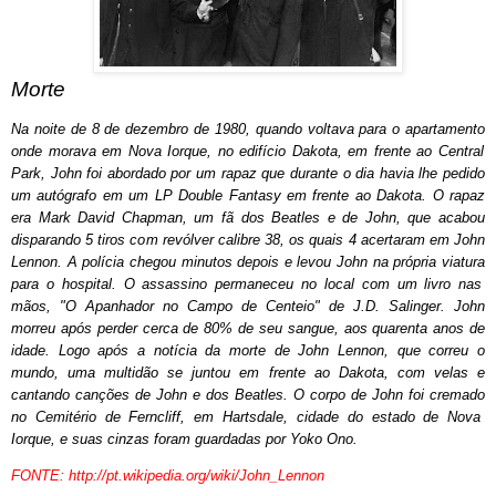
Morte
Na noite de
8 de dezembro
de
1980
, quando voltava para o
apartamento
onde morava em
Nova Iorque
, no edifício Dakota, em frente ao
Central
Park
, John foi abordado por um
rapaz
que durante o dia havia lhe pedido
um
autógrafo
em um LP
Double Fantasy
em frente ao Dakota. O rapaz
era
Mark David Chapman
, um fã dos
Beatles
e de John, que acabou
disparando 5 tiros com
revólver
calibre 38, os quais 4 acertaram em John
Lennon. A
polícia
chegou minutos depois e levou John na própria
viatura
para o
hospital
. O assassino permaneceu no local com um livro nas
mãos, "
O Apanhador no Campo de Centeio
" de J.D. Salinger. John
morreu
após perder cerca de 80% de seu
sangue
, aos quarenta anos de
idade. Logo após a notícia da morte de John Lennon, que correu o
mundo, uma multidão se juntou em frente ao Dakota, com velas e
cantando canções de John e dos Beatles. O corpo de John foi
cremado
no
Cemitério
de Ferncliff, em
Hartsdale
, cidade do estado de
Nova
Iorque
, e suas cinzas foram guardadas por
Yoko Ono
.
FONTE:
http://pt.wikipedia.org/wiki/John_Lennon