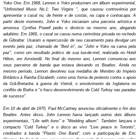
Yoko Ono
. Em 1968, Lennon e Yoko produziram um álbum experimental,
"
Unfinished Music No.1: Two Virgins
", que causou controvérsia por
apresentar o casal nu, de frente e de costas, na capa e contracapa. A
partir deste momento, John e Yoko iniciariam uma parceria artística e
amorosa. Cynthia Powell pediu o divórcio no mesmo ano, alegando
adultério. Em
1969
, o casal se casou numa cerimônia privada no rochedo
de Gibraltar. Usaram a repercussão de seu casamento para divulgar um
evento pela paz, chamado de "
Bed in
", ou "John e Yoko na cama pela
paz", como um resultado prático de sua lua-de-mel, realizada no Hotel
Hilton, em Amsterdã. No final do mesmo ano, Lennon comunicou aos
seus parceiros de banda que estava deixando os Beatles. Ainda no
mesmo período, Lennon devolveu sua medalha de Membro do Império
Britânico à
Rainha Elizabeth
, como uma forma de protesto contra o apoio
da Grã-Bretanha à guerra do Vietnã, o envolvimento da Inglaterra no
conflito de Biafra e "o fraco desenvolvimento de Cold Turkey nas paradas
de sucesso".
Em 10 de abril de
1970
, Paul McCartney anunciou oficialmente o fim dos
Beatles. Antes disso, John Lennon havia lançado outros dois álbuns
experimentais, "Life with lions" e "Wedding album". Também lançara o
compacto "Cold Turkey" e o disco ao vivo "Live peace in Toronto",
creditados à banda "
Plastic Ono Band
", com a participação de Eric