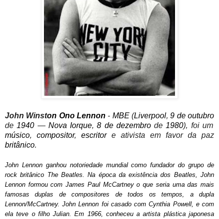
John Winst
on Ono Lennon
-
MBE
(
Liverpool
,
9 de outubro
de
1940
—
Nova Iorque
,
8 de dezembro
de
1980
), foi um
músico
,
compositor
,
escritor
e ativista em favor da paz
britânico
.
John Lennon ganhou notoriedade mundial como fundador do grupo de
rock britânico
The Beatles
. Na época da existência dos Beatles, John
Lennon formou com
James Paul McCartney
o que seria uma das mais
famosas duplas de compositores de todos os tempos, a dupla
Lennon/McCartney
. John Lennon foi casado com
Cynthia Powell
, e com
ela teve o filho Julian. Em
1966
, conheceu a artista plástica japonesa