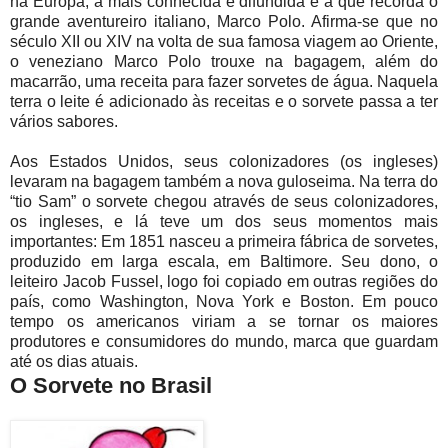
na Europa, a mais conhecida e difundida é a que recorda o
grande aventureiro italiano, Marco Polo. Afirma-se que no
século XII ou XIV na volta de sua famosa viagem ao Oriente,
o veneziano Marco Polo trouxe na bagagem, além do
macarrão, uma receita para fazer sorvetes de água. Naquela
terra o leite é adicionado às receitas e o sorvete passa a ter
vários sabores.
Aos Estados Unidos, seus colonizadores (os ingleses)
levaram na bagagem também a nova guloseima. Na terra do
“tio Sam” o sorvete chegou através de seus colonizadores,
os ingleses, e lá teve um dos seus momentos mais
importantes: Em 1851 nasceu a primeira fábrica de sorvetes,
produzido em larga escala, em Baltimore. Seu dono, o
leiteiro Jacob Fussel, logo foi copiado em outras regiões do
país, como Washington, Nova York e Boston. Em pouco
tempo os americanos viriam a se tornar os maiores
produtores e consumidores do mundo, marca que guardam
até os dias atuais.
O Sorvete no Brasil