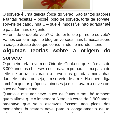
O sorvete é uma delícia típica do verão. São tantos sabores
e tantas receitas – picolé, bolo de sorvete, torta de sorvete,
sorvete de casquinha… – que é impossível não agradar até
o paladar mais exigente.
Porém, de onde ele veio? Onde foi feito o primeiro sorvete?
Vamos conferir aqui no blog as versões mais famosas sobre
a criação desse doce que consumindo no mundo inteiro:
Algumas teorias sobre a origem do
sorvete
O primeiro relato vem do Oriente. Conta-se que há mais de
3.000 anos os chineses costumavam preparar uma pasta de
leite de arroz misturada à neve das geladas montanhas
daquele país – ou seja, um sorvete de arroz. Há quem diga
também que os próprios chineses já misturavam a neve com
suco de frutas e mel.
Quanto a misturar neve, suco de frutas e mel, há também
quem afirme que o Imperador Nero, há cerca de 1.900 anos,
ordenava que seus escravos fossem aos picos das
montanhas buscarem neve para o congelamento de tal