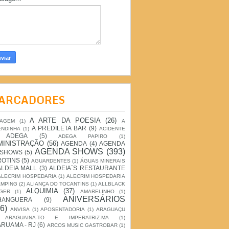
ARCADORES
A ARTE DA POESIA
(26)
IAGEM
(1)
A
A PREDILETA BAR
(9)
ENDINHA
(1)
ACIDENTE
ADEGA
(5)
ADEGA PAPIRO
(1)
MINISTRAÇÃO
(56)
AGENDA
(4)
AGENDA
AGENDA SHOWS
(393)
 SHOWS
(5)
ROTINS
(5)
AGUARDENTES
(1)
ÁGUAS MINERAIS
ALDEIA MALL
(3)
ALDEIA´S RESTAURANTE
ALECRIM HOSPEDARIA
(1)
ALECRIM HOSPEDARIA
AMPING
(2)
ALIANÇA DO TOCANTINS
(1)
ALLBLACK
ALQUIMIA
(37)
GER
(1)
AMARELINHO
(1)
ANIVERSÁRIOS
HANGUERA
(9)
6)
ANVISA
(1)
APOSENTADORIA
(1)
ARAGUAÇU
ARAGUAINA-TO E IMPERATRIZ-MA
(1)
RUAMA - RJ
(6)
ARCOS MUSIC GASTROBAR
(1)