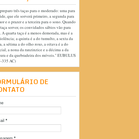
preparo três taças para o moderado: uma para
úde, que ele sorverá primeiro, a segunda para
or e o prazer e a terceira para o sono. Quando
 taça sorver, os convidados sábios vão para
. A quarta taça é a menos demorada, mas é a
iolência; a quinta é a do tumulto, a sexta da
a, a sétima a do olho roxo, a oitava é a do
cial, a nona da ranzinzice e a décima a da
cura e da quebradeira dos móveis." EUBULUS
5-335 AC)
ORMULÁRIO DE
ONTATO
me
ail
*
nsagem
*