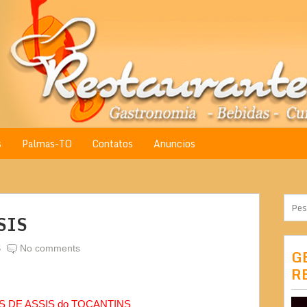
s
Palmas-TO
Contatos
Anuncios
SIS
S
No comments
G
R
 DE ASSIS do TOCANTINS