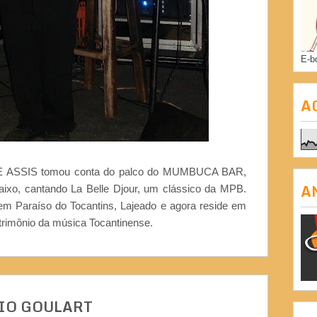
E-b
A
 ASSIS tomou conta do palco do MUMBUCA BAR,
A
aixo, cantando La Belle Djour, um clássico da MPB.
m Paraíso do Tocantins, Lajeado e agora reside em
trimônio da música Tocantinense.
IO GOULART