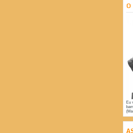
O
Eu 
bar
(Ma
A