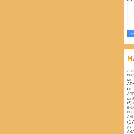
M
. V
FAZ
(2)
AD
DE
AG
(1)
(6)
E C
BUR
AN
(17
(1)
ARA