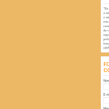
"Eu 
a sa
o am
esta
casa
da v
orgi
poli
lou
(40
F
C
No
E-m
Me