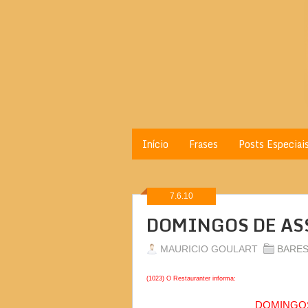
Início
Frases
Posts Especiai
7.6.10
DOMINGOS DE AS
MAURICIO GOULART
BARE
(1023) O Restauranter informa:
DOMINGOS