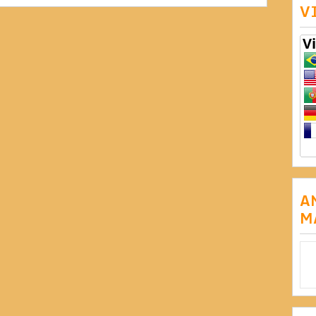
V
A
M