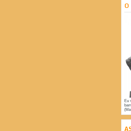
O
Eu 
bar
(Ma
A