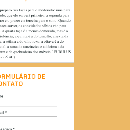
preparo três taças para o moderado: uma para
úde, que ele sorverá primeiro, a segunda para
or e o prazer e a terceira para o sono. Quando
 taça sorver, os convidados sábios vão para
. A quarta taça é a menos demorada, mas é a
iolência; a quinta é a do tumulto, a sexta da
a, a sétima a do olho roxo, a oitava é a do
cial, a nona da ranzinzice e a décima a da
cura e da quebradeira dos móveis." EUBULUS
5-335 AC)
ORMULÁRIO DE
ONTATO
me
ail
*
nsagem
*