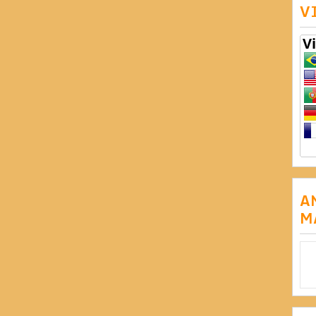
V
A
M