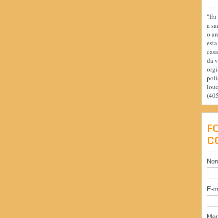
"Eu 
a sa
o am
esta
casa
da v
orgi
poli
lou
(40
F
C
No
E-m
Me