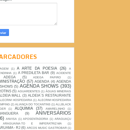
ARCADORES
A ARTE DA POESIA
(26)
IAGEM
(1)
A
A PREDILETA BAR
(9)
ENDINHA
(1)
ACIDENTE
ADEGA
(5)
ADEGA PAPIRO
(1)
MINISTRAÇÃO
(57)
AGENDA
(4)
AGENDA
AGENDA SHOWS
(393)
 SHOWS
(5)
ROTINS
(5)
AGUARDENTES
(1)
ÁGUAS MINERAIS
ALDEIA MALL
(3)
ALDEIA´S RESTAURANTE
ALECRIM HOSPEDARIA
(1)
ALECRIM HOSPEDARIA
AMPING
(2)
ALIANÇA DO TOCANTINS
(1)
ALLBLACK
ALQUIMIA
(37)
GER
(1)
AMARELINHO
(1)
ANIVERSÁRIOS
HANGUERA
(9)
6)
ANVISA
(1)
APOSENTADORIA
(1)
ARAGUAÇU
ARAGUAINA-TO E IMPERATRIZ-MA
(1)
RUAMA - RJ
(6)
ARCOS MUSIC GASTROBAR
(1)