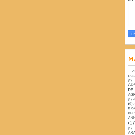
M
. V
FAZ
(2)
AD
DE
AG
(1)
(6)
E C
BUR
AN
(17
(1)
ARA