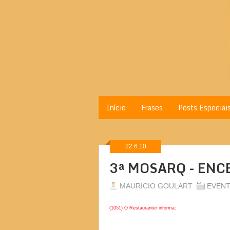
Início
Frases
Posts Especiai
22.6.10
3ª MOSARQ - EN
MAURICIO GOULART
EVEN
(1051) O Restauranter informa: