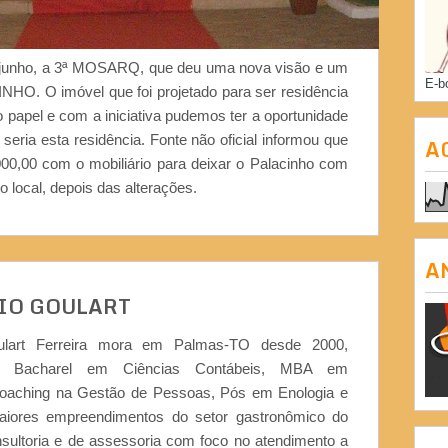
e junho, a 3ª MOSARQ, que deu uma nova visão e um
E-b
NHO. O imóvel que foi projetado para ser residência
o papel e com a iniciativa pudemos ter a oportunidade
seria esta residência. Fonte não oficial informou que
A
00,00 com o mobiliário para deixar o Palacinho com
 local, depois das alterações.
A
IO GOULART
ulart Ferreira mora em Palmas-TO desde 2000,
or, Bacharel em Ciências Contábeis, MBA em
Coaching na Gestão de Pessoas, Pós em Enologia e
iores empreendimentos do setor gastronômico do
nsultoria e de assessoria com foco no atendimento a