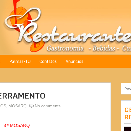
s
Palmas-TO
Contatos
Anuncios
CERRAMENTO
TOS
,
MOSARQ
No comments
G
R
3 ª MOSARQ