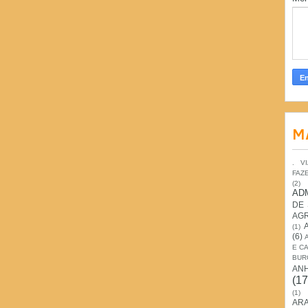
M
. V
FAZ
(2)
AD
DE
AG
(1)
(6)
E C
BUR
AN
(17
(1)
ARA