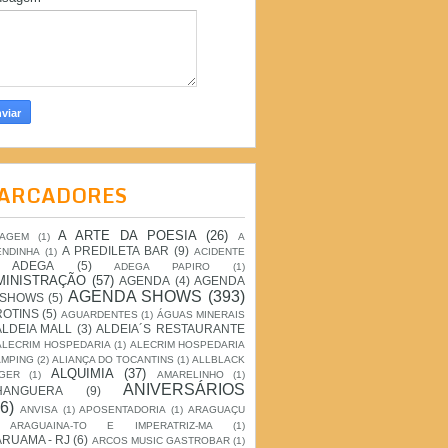
ARCADORES
A ARTE DA POESIA
(26)
IAGEM
(1)
A
A PREDILETA BAR
(9)
ENDINHA
(1)
ACIDENTE
ADEGA
(5)
ADEGA PAPIRO
(1)
MINISTRAÇÃO
(57)
AGENDA
(4)
AGENDA
AGENDA SHOWS
(393)
 SHOWS
(5)
ROTINS
(5)
AGUARDENTES
(1)
ÁGUAS MINERAIS
ALDEIA MALL
(3)
ALDEIA´S RESTAURANTE
ALECRIM HOSPEDARIA
(1)
ALECRIM HOSPEDARIA
AMPING
(2)
ALIANÇA DO TOCANTINS
(1)
ALLBLACK
ALQUIMIA
(37)
GER
(1)
AMARELINHO
(1)
ANIVERSÁRIOS
HANGUERA
(9)
6)
ANVISA
(1)
APOSENTADORIA
(1)
ARAGUAÇU
ARAGUAINA-TO E IMPERATRIZ-MA
(1)
RUAMA - RJ
(6)
ARCOS MUSIC GASTROBAR
(1)