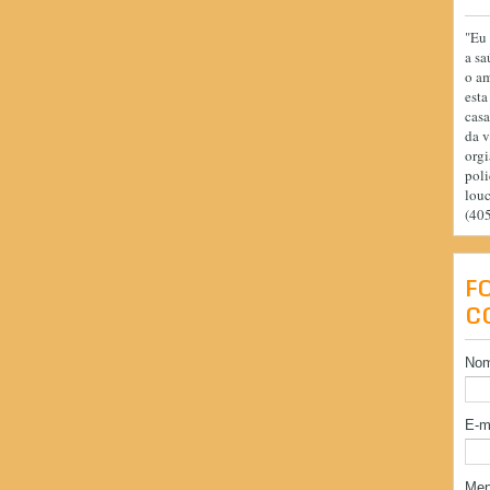
"Eu 
a sa
o am
esta
casa
da v
orgi
poli
lou
(40
F
C
No
E-m
Me