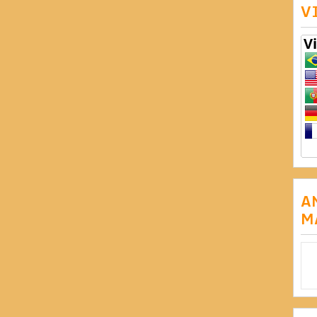
V
A
M