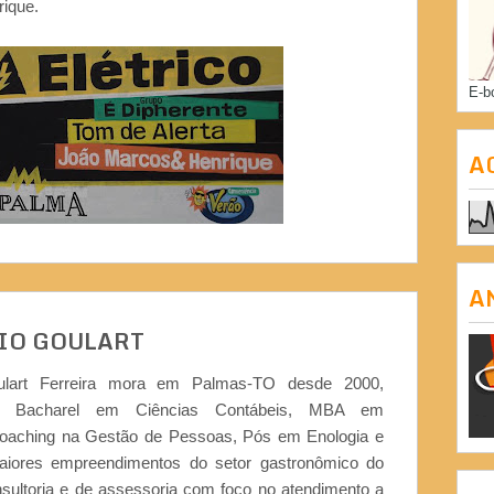
rique.
E-b
A
A
IO GOULART
ulart Ferreira mora em Palmas-TO desde 2000,
or, Bacharel em Ciências Contábeis, MBA em
Coaching na Gestão de Pessoas, Pós em Enologia e
iores empreendimentos do setor gastronômico do
nsultoria e de assessoria com foco no atendimento a