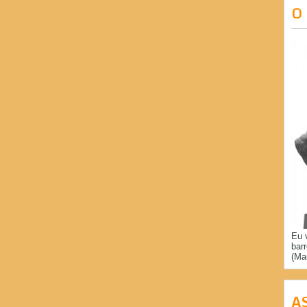
O
Eu 
bar
(Ma
A