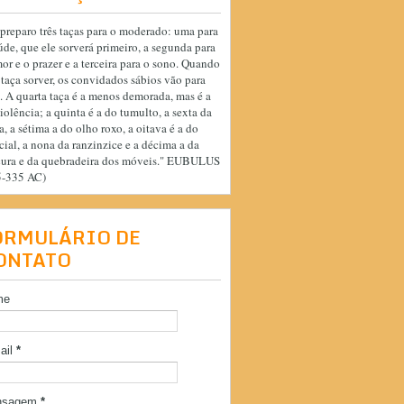
preparo três taças para o moderado: uma para
úde, que ele sorverá primeiro, a segunda para
or e o prazer e a terceira para o sono. Quando
 taça sorver, os convidados sábios vão para
. A quarta taça é a menos demorada, mas é a
iolência; a quinta é a do tumulto, a sexta da
a, a sétima a do olho roxo, a oitava é a do
cial, a nona da ranzinzice e a décima a da
cura e da quebradeira dos móveis." EUBULUS
5-335 AC)
ORMULÁRIO DE
ONTATO
me
ail
*
nsagem
*