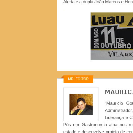
Alerta e a dupla João Marcos e Hen
.
MR: EDITOR
MAURIC
“Mauricio Go
Administrad
Liderança e 
Pós em Gastronomia atua nos ma
estado e desenvolve projeto de co