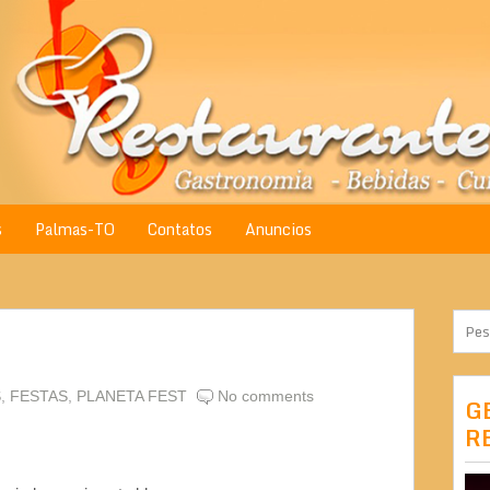
s
Palmas-TO
Contatos
Anuncios
S
,
FESTAS
,
PLANETA FEST
No comments
G
R