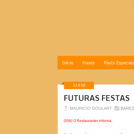
Início
Frases
Posts Especiai
13.9.09
FUTURAS FESTAS
MAURICIO GOULART
BARE
(558) O Restauranter informa:
.