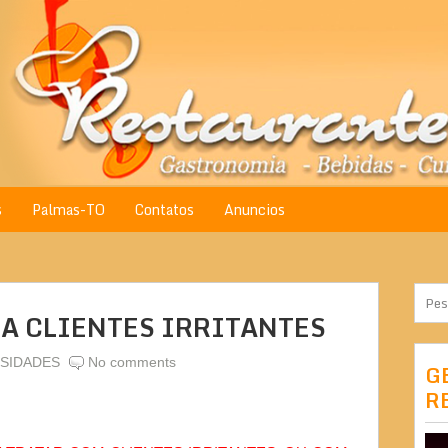
s
Palmas-TO
Contatos
Anuncios
A CLIENTES IRRITANTES
SIDADES
No comments
G
R