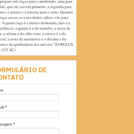
preparo três taças para o moderado: uma para
úde, que ele sorverá primeiro, a segunda para
or e o prazer e a terceira para o sono. Quando
 taça sorver, os convidados sábios vão para
. A quarta taça é a menos demorada, mas é a
iolência; a quinta é a do tumulto, a sexta da
a, a sétima a do olho roxo, a oitava é a do
cial, a nona da ranzinzice e a décima a da
cura e da quebradeira dos móveis." EUBULUS
5-335 AC)
ORMULÁRIO DE
ONTATO
me
ail
*
nsagem
*