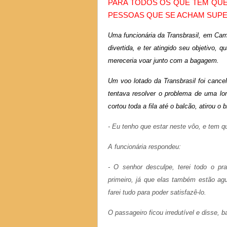
PARA TODOS OS QUE TEM QUE
PESSOAS QUE SE ACHAM SUPE
Uma funcionária da Transbrasil, em Camp
divertida, e ter atingido seu objetivo,
mereceria voar junto com a bagagem.
Um voo lotado da Transbrasil foi cancel
tentava resolver o problema de uma lon
cortou toda a fila até o balcão, atirou o
- Eu tenho que estar neste vôo, e tem q
A funcionária respondeu:
- O senhor desculpe, terei todo o p
primeiro, já que elas também estão ag
farei tudo para poder satisfazê-lo.
O passageiro ficou irredutível e disse, b