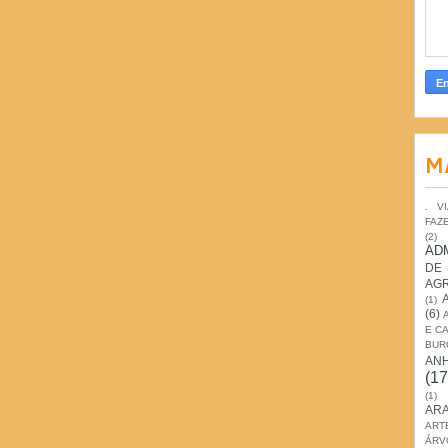
M
. V
FAZ
(2)
AD
DE
AG
(1)
(6)
E C
BUR
AN
(17
(1)
ARA
ART
ÁRV