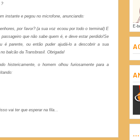
 ?
 um instante e pegou no microfone, anunciando:
E-b
nhores, por favor? (a sua voz ecoou por todo o terminal) E
 passageiro que não sabe quem é, e deve estar perdido!Se
A
 é parente, ou então puder ajudá-lo a descobrir a sua
 no balcão da Transbrasil. Obrigada!
do histericamente, o homem olhou furiosamente para a
itando:
A
so vai ter que esperar na fila...
..