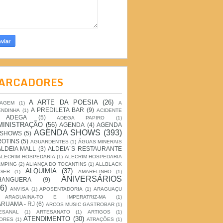
ARCADORES
A ARTE DA POESIA
(26)
IAGEM
(1)
A
A PREDILETA BAR
(9)
ENDINHA
(1)
ACIDENTE
ADEGA
(5)
ADEGA PAPIRO
(1)
MINISTRAÇÃO
(56)
AGENDA
(4)
AGENDA
AGENDA SHOWS
(393)
 SHOWS
(5)
ROTINS
(5)
AGUARDENTES
(1)
ÁGUAS MINERAIS
ALDEIA MALL
(3)
ALDEIA´S RESTAURANTE
ALECRIM HOSPEDARIA
(1)
ALECRIM HOSPEDARIA
AMPING
(2)
ALIANÇA DO TOCANTINS
(1)
ALLBLACK
ALQUIMIA
(37)
GER
(1)
AMARELINHO
(1)
ANIVERSÁRIOS
HANGUERA
(9)
6)
ANVISA
(1)
APOSENTADORIA
(1)
ARAGUAÇU
ARAGUAINA-TO E IMPERATRIZ-MA
(1)
RUAMA - RJ
(6)
ARCOS MUSIC GASTROBAR
(1)
ESANAL
(1)
ARTESANATO
(1)
ARTIGOS
(1)
ATENDIMENTO
(30)
ORES
(1)
ATRAÇÕES
(1)