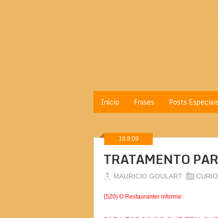
Início
Frases
Posts Especiai
18.8.09
TRATAMENTO PAR
MAURICIO GOULART
CURIO
(520) O Restauranter informa: