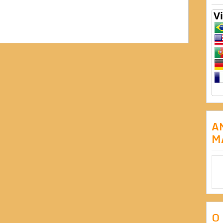
A
M
O