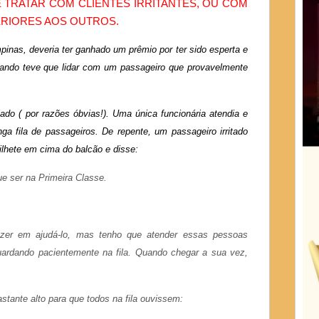
 TRATAR COM CLIENTES IRRITANTES, OU COM
RIORES AOS OUTROS.
inas, deveria ter ganhado um prêmio por ter sido esperta e
 quando teve que lidar com um passageiro que provavelmente
ado ( por razões óbvias!). Uma única funcionária atendia e
ga fila de passageiros. De repente, um passageiro irritado
 bilhete em cima do balcão e disse:
ue ser na Primeira Classe.
razer em ajudá-lo, mas tenho que atender essas pessoas
uardando pacientemente na fila. Quando chegar a sua vez,
astante alto para que todos na fila ouvissem: