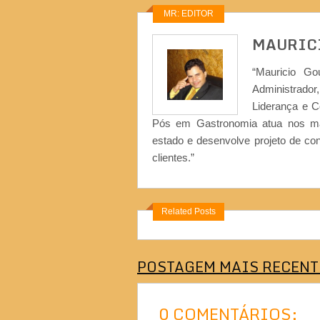
MR: EDITOR
MAURIC
“Mauricio Go
Administrad
Liderança e 
Pós em Gastronomia atua nos ma
estado e desenvolve projeto de co
clientes.”
Related Posts
POSTAGEM MAIS RECENT
0 COMENTÁRIOS: