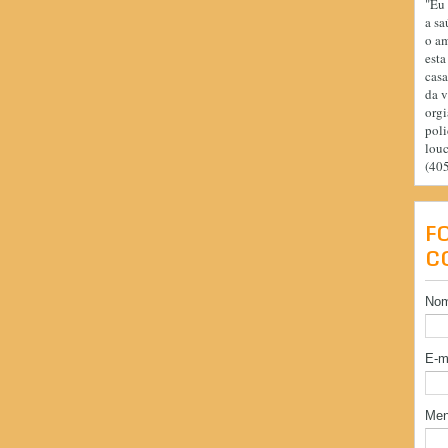
"Eu 
a sa
o am
esta
casa
da v
orgi
poli
lou
(40
F
C
No
E-m
Me