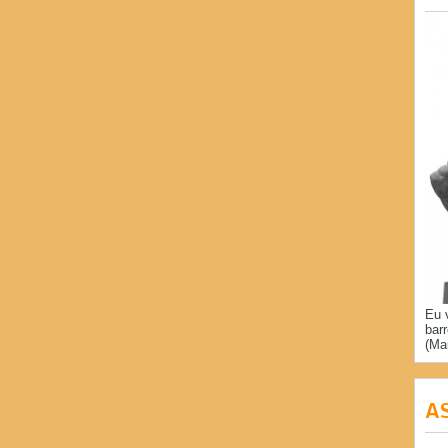
Eu 
bar
(Ma
A