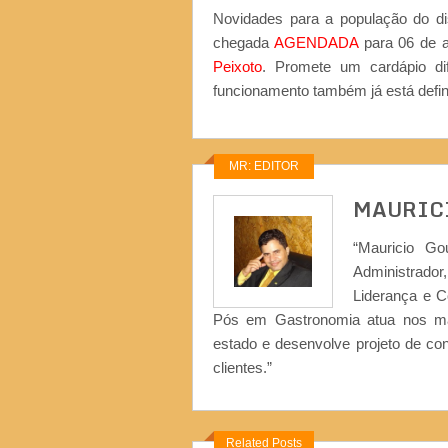
Novidades para a população do di
chegada
AGENDADA
para 06 de a
Peixoto
. Promete um cardápio dif
funcionamento também já está defini
MR: EDITOR
MAURIC
“Mauricio Go
Administrad
Liderança e 
Pós em Gastronomia atua nos ma
estado e desenvolve projeto de co
clientes.”
Related Posts