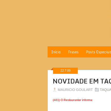
Início
Frases
Posts Especiai
22.7.09
NOVIDADE EM T
MAURICIO GOULART
TAQU
(481) O Restauranter informa: