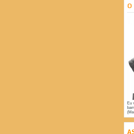
O
Eu 
bar
(Ma
A