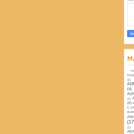
M
. V
FAZ
(2)
AD
DE
AG
(1)
(6)
E C
BUR
AN
(17
(1)
ARA