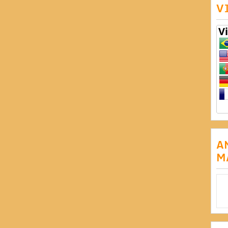
V
A
M