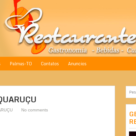
s
Palmas-TO
Contatos
Anuncios
AQUARUÇU
ARUÇU
No comments
G
R