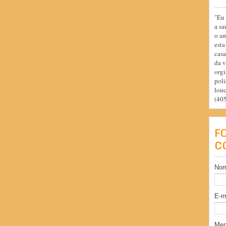
"Eu 
a sa
o am
esta
casa
da v
orgi
poli
lou
(40
F
C
No
E-m
Me