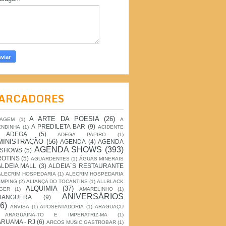
ARCADORES
A ARTE DA POESIA
(26)
IAGEM
(1)
A
A PREDILETA BAR
(9)
ENDINHA
(1)
ACIDENTE
ADEGA
(5)
ADEGA PAPIRO
(1)
MINISTRAÇÃO
(56)
AGENDA
(4)
AGENDA
AGENDA SHOWS
(393)
 SHOWS
(5)
ROTINS
(5)
AGUARDENTES
(1)
ÁGUAS MINERAIS
ALDEIA MALL
(3)
ALDEIA´S RESTAURANTE
ALECRIM HOSPEDARIA
(1)
ALECRIM HOSPEDARIA
AMPING
(2)
ALIANÇA DO TOCANTINS
(1)
ALLBLACK
ALQUIMIA
(37)
GER
(1)
AMARELINHO
(1)
ANIVERSÁRIOS
HANGUERA
(9)
6)
ANVISA
(1)
APOSENTADORIA
(1)
ARAGUAÇU
ARAGUAINA-TO E IMPERATRIZ-MA
(1)
RUAMA - RJ
(6)
ARCOS MUSIC GASTROBAR
(1)