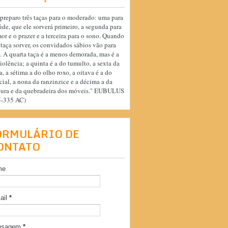
preparo três taças para o moderado: uma para
úde, que ele sorverá primeiro, a segunda para
or e o prazer e a terceira para o sono. Quando
 taça sorver, os convidados sábios vão para
. A quarta taça é a menos demorada, mas é a
iolência; a quinta é a do tumulto, a sexta da
a, a sétima a do olho roxo, a oitava é a do
cial, a nona da ranzinzice e a décima a da
cura e da quebradeira dos móveis." EUBULUS
5-335 AC)
ORMULÁRIO DE
ONTATO
me
ail
*
nsagem
*