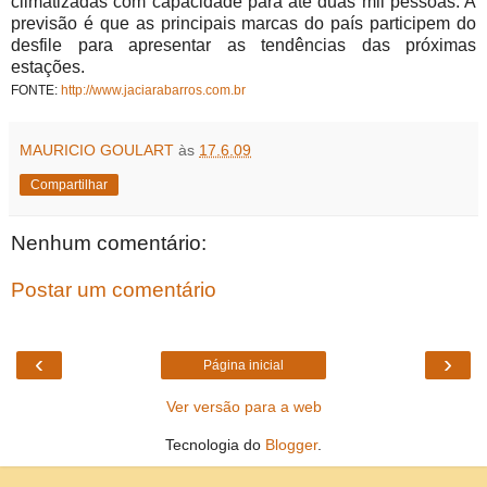
climatizadas com capacidade para até duas mil pessoas. A
previsão é que as principais marcas do país participem do
desfile para apresentar as tendências das próximas
estações.
FONTE:
http://www.jaciarabarros.com.br
MAURICIO GOULART
às
17.6.09
Compartilhar
Nenhum comentário:
Postar um comentário
‹
›
Página inicial
Ver versão para a web
Tecnologia do
Blogger
.