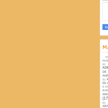
M
. V
FAZ
(2)
AD
DE
AG
(1)
(6)
E C
BUR
AN
(17
(1)
ARA