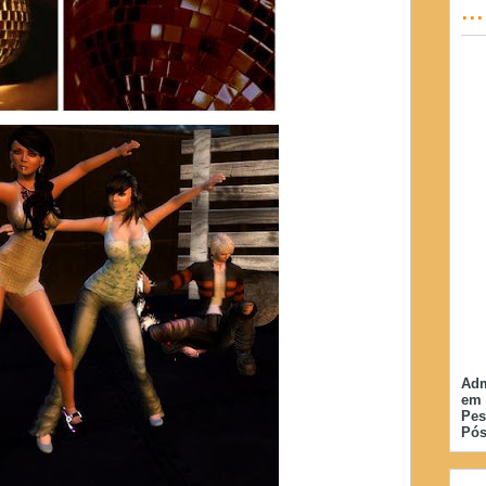
..
Adm
em 
Pes
Pós