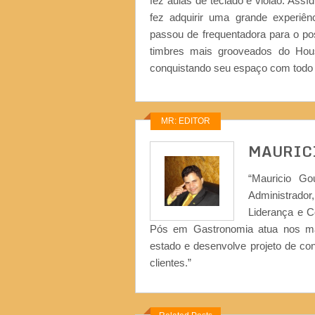
fez aulas de teclado e violão. Ass
fez adquirir uma grande experiên
passou de frequentadora para o po
timbres mais grooveados do Hou
conquistando seu espaço com todo 
MR: EDITOR
MAURIC
“Mauricio Go
Administrad
Liderança e 
Pós em Gastronomia atua nos ma
estado e desenvolve projeto de co
clientes.”