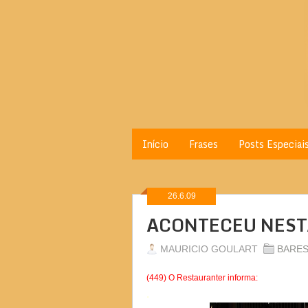
Início
Frases
Posts Especiai
26.6.09
ACONTECEU NEST
MAURICIO GOULART
BARE
(449) O Restauranter informa:
.