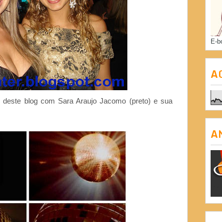
E-b
A
al deste blog com Sara Araujo Jacomo (preto) e sua
A