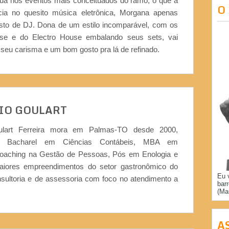
ídua nos eventos mais conceituados do ramo, o que a
O
cia no quesito música eletrônica, Morgana apenas
sto de DJ. Dona de um estilo incomparável, com os
se e do Electro House embalando seus sets, vai
seu carisma e um bom gosto pra lá de refinado.
IO GOULART
ulart Ferreira mora em Palmas-TO desde 2000,
or, Bacharel em Ciências Contábeis, MBA em
Coaching na Gestão de Pessoas, Pós em Enologia e
iores empreendimentos do setor gastronômico do
Eu 
nsultoria e de assessoria com foco no atendimento a
bar
(Ma
A