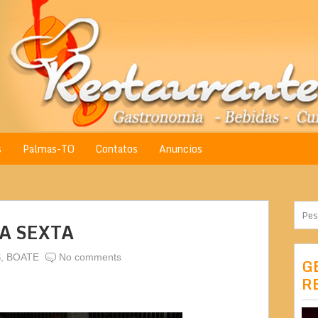
s
Palmas-TO
Contatos
Anuncios
A SEXTA
S
,
BOATE
No comments
G
R