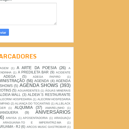
ARCADORES
A ARTE DA POESIA
(26)
IAGEM
(1)
A
A PREDILETA BAR
(9)
ENDINHA
(1)
ACIDENTE
ADEGA
(5)
ADEGA PAPIRO
(1)
MINISTRAÇÃO
(56)
AGENDA
(4)
AGENDA
AGENDA SHOWS
(393)
 SHOWS
(5)
ROTINS
(5)
AGUARDENTES
(1)
ÁGUAS MINERAIS
ALDEIA MALL
(3)
ALDEIA´S RESTAURANTE
ALECRIM HOSPEDARIA
(1)
ALECRIM HOSPEDARIA
AMPING
(2)
ALIANÇA DO TOCANTINS
(1)
ALLBLACK
ALQUIMIA
(37)
GER
(1)
AMARELINHO
(1)
ANIVERSÁRIOS
HANGUERA
(9)
6)
ANVISA
(1)
APOSENTADORIA
(1)
ARAGUAÇU
ARAGUAINA-TO E IMPERATRIZ-MA
(1)
RUAMA - RJ
(6)
ARCOS MUSIC GASTROBAR
(1)