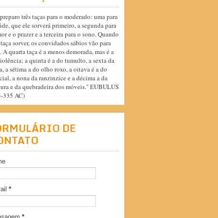
preparo três taças para o moderado: uma para
úde, que ele sorverá primeiro, a segunda para
or e o prazer e a terceira para o sono. Quando
 taça sorver, os convidados sábios vão para
. A quarta taça é a menos demorada, mas é a
iolência; a quinta é a do tumulto, a sexta da
a, a sétima a do olho roxo, a oitava é a do
cial, a nona da ranzinzice e a décima a da
cura e da quebradeira dos móveis." EUBULUS
5-335 AC)
ORMULÁRIO DE
ONTATO
me
ail
*
nsagem
*