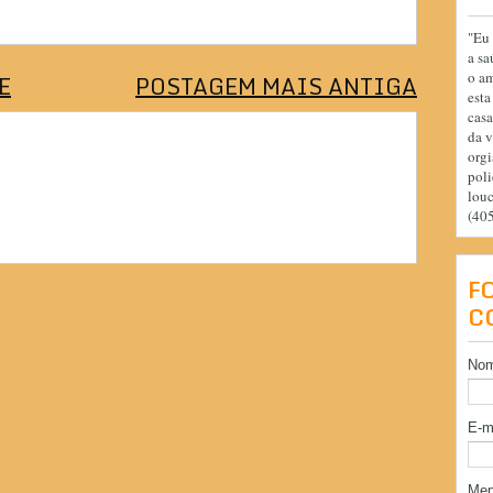
"Eu 
a sa
o am
E
POSTAGEM MAIS ANTIGA
esta
casa
da v
orgi
poli
lou
(40
F
C
No
E-m
Me