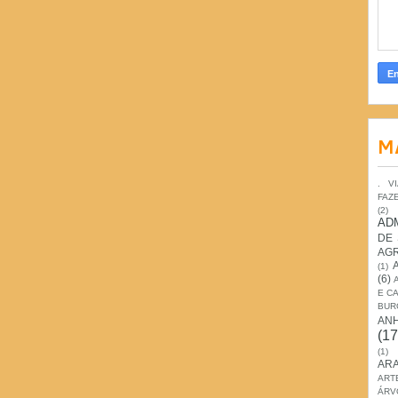
M
. V
FAZ
(2)
AD
DE
AG
(1)
(6)
E C
BUR
AN
(17
(1)
ARA
ART
ÁRV