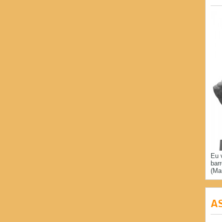
Eu 
bar
(Ma
A