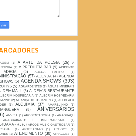
ARCADORES
A ARTE DA POESIA
(26)
IAGEM
(1)
A
A PREDILETA BAR
(9)
ENDINHA
(1)
ACIDENTE
ADEGA
(5)
ADEGA PAPIRO
(1)
MINISTRAÇÃO
(57)
AGENDA
(4)
AGENDA
AGENDA SHOWS
(393)
 SHOWS
(5)
ROTINS
(5)
AGUARDENTES
(1)
ÁGUAS MINERAIS
ALDEIA MALL
(3)
ALDEIA´S RESTAURANTE
ALECRIM HOSPEDARIA
(1)
ALECRIM HOSPEDARIA
AMPING
(2)
ALIANÇA DO TOCANTINS
(1)
ALLBLACK
ALQUIMIA
(37)
GER
(1)
AMARELINHO
(1)
ANIVERSÁRIOS
HANGUERA
(9)
6)
ANVISA
(1)
APOSENTADORIA
(1)
ARAGUAÇU
ARAGUAINA-TO E IMPERATRIZ-MA
(1)
RUAMA - RJ
(6)
ARCOS MUSIC GASTROBAR
(1)
ESANAL
(1)
ARTESANATO
(1)
ARTIGOS
(1)
ATENDIMENTO
(30)
ORES
(1)
ATRAÇÕES
(1)