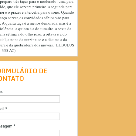
preparo três taças para o moderado: uma para
úde, que ele sorverá primeiro, a segunda para
or e o prazer e a terceira para o sono. Quando
 taça sorver, os convidados sábios vão para
. A quarta taça é a menos demorada, mas é a
iolência; a quinta é a do tumulto, a sexta da
a, a sétima a do olho roxo, a oitava é a do
cial, a nona da ranzinzice e a décima a da
cura e da quebradeira dos móveis." EUBULUS
5-335 AC)
ORMULÁRIO DE
ONTATO
me
ail
*
nsagem
*