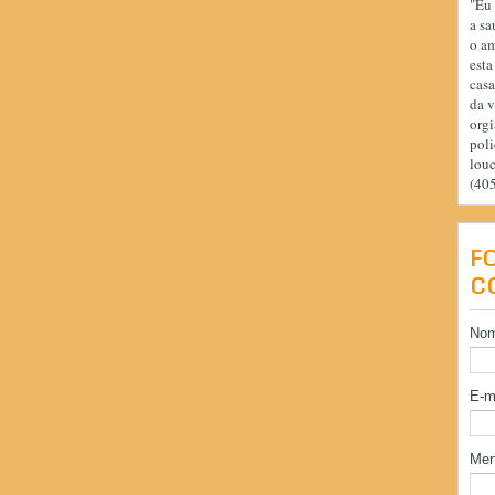
"Eu 
a sa
o am
esta
casa
da v
orgi
poli
lou
(40
F
C
No
E-m
Me