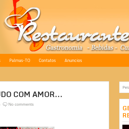
s
Palmas-TO
Contatos
Anuncios
DO COM AMOR...
S
No comments
G
R