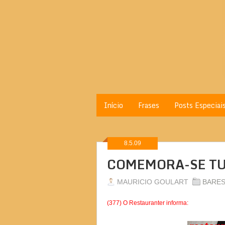
Início
Frases
Posts Especiai
8.5.09
COMEMORA-SE TU
MAURICIO GOULART
BARE
(377) O Restauranter informa: