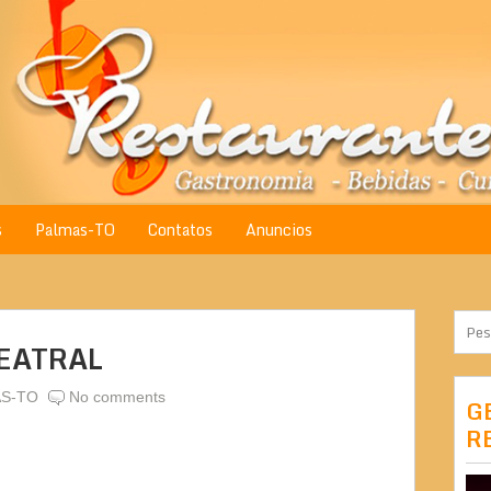
s
Palmas-TO
Contatos
Anuncios
EATRAL
S-TO
No comments
G
R