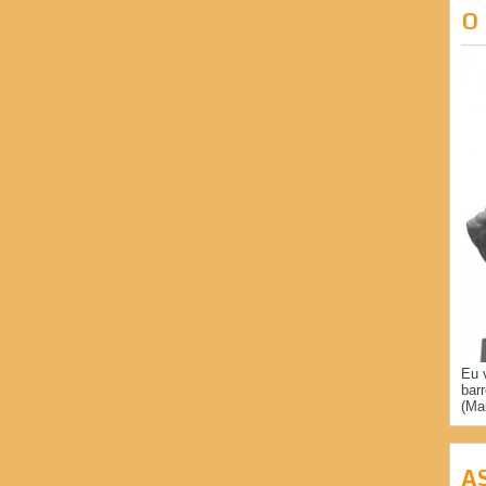
O
Eu 
bar
(Ma
A