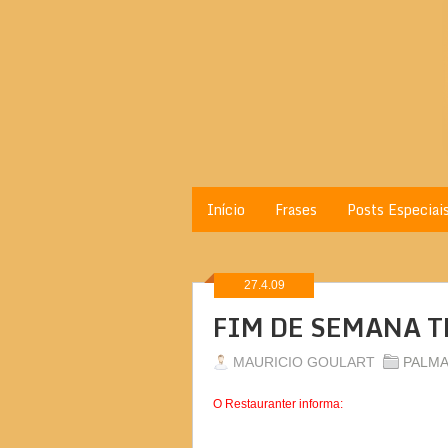
Início
Frases
Posts Especiai
27.4.09
FIM DE SEMANA T
MAURICIO GOULART
PALMA
O Restauranter informa: