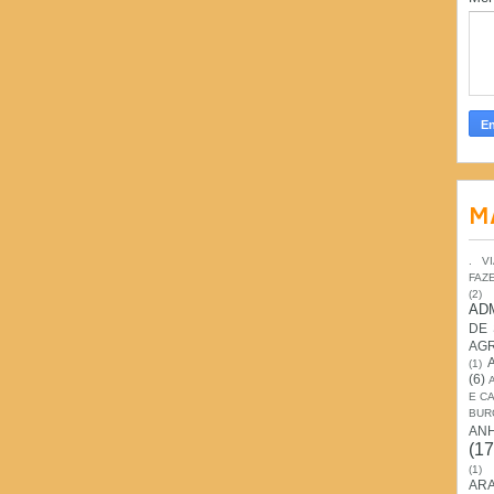
M
. V
FAZ
(2)
AD
DE
AG
(1)
(6)
E C
BUR
AN
(17
(1)
ARA