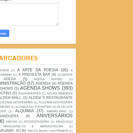
ARCADORES
A ARTE DA POESIA
(26)
IAGEM
(1)
A
A PREDILETA BAR
(9)
ENDINHA
(1)
ACIDENTE
ADEGA
(5)
ADEGA PAPIRO
(1)
MINISTRAÇÃO
(57)
AGENDA
(4)
AGENDA
AGENDA SHOWS
(393)
 SHOWS
(5)
ROTINS
(5)
AGUARDENTES
(1)
ÁGUAS MINERAIS
ALDEIA MALL
(3)
ALDEIA´S RESTAURANTE
ALECRIM HOSPEDARIA
(1)
ALECRIM HOSPEDARIA
AMPING
(2)
ALIANÇA DO TOCANTINS
(1)
ALLBLACK
ALQUIMIA
(37)
GER
(1)
AMARELINHO
(1)
ANIVERSÁRIOS
HANGUERA
(9)
6)
ANVISA
(1)
APOSENTADORIA
(1)
ARAGUAÇU
ARAGUAINA-TO E IMPERATRIZ-MA
(1)
RUAMA - RJ
(6)
ARCOS MUSIC GASTROBAR
(1)