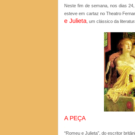
Neste fim de semana, nos dias 24,
esteve em cartaz no Theatro Ferna
e Julieta
, um clássico da literatur
.
A PEÇA
.
“Romeu e Julieta”, do escritor brit