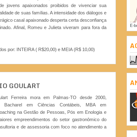
 jovens apaixonados proibidos de vivenciar sua
lidade de suas famílias. A intensidade dos diálogos e
trágico casal apaixonado desperta certa desconfiança
E-b
inado. Afinal, Romeu e Julieta viveram para fora da
A
os por: INTEIRA ( R$20,00) e MEIA (R$ 10,00)
A
IO GOULART
ulart Ferreira mora em Palmas-TO desde 2000,
or, Bacharel em Ciências Contábeis, MBA em
Coaching na Gestão de Pessoas, Pós em Enologia e
iores empreendimentos do setor gastronômico do
nsultoria e de assessoria com foco no atendimento a