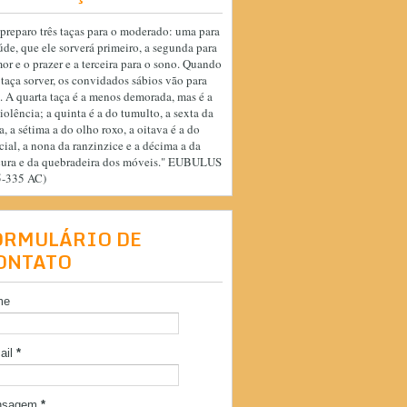
preparo três taças para o moderado: uma para
úde, que ele sorverá primeiro, a segunda para
or e o prazer e a terceira para o sono. Quando
 taça sorver, os convidados sábios vão para
. A quarta taça é a menos demorada, mas é a
iolência; a quinta é a do tumulto, a sexta da
a, a sétima a do olho roxo, a oitava é a do
cial, a nona da ranzinzice e a décima a da
cura e da quebradeira dos móveis." EUBULUS
5-335 AC)
ORMULÁRIO DE
ONTATO
me
ail
*
nsagem
*