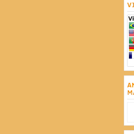
V
A
M