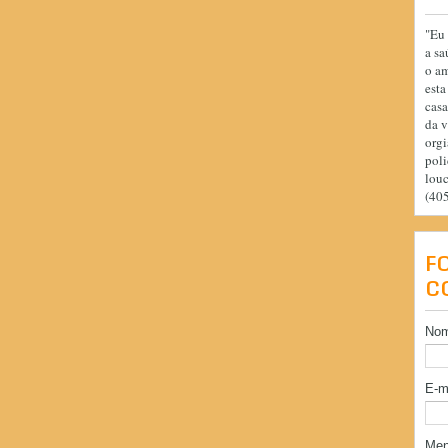
"Eu 
a sa
o am
esta
casa
da v
orgi
poli
lou
(40
F
C
No
E-m
Me