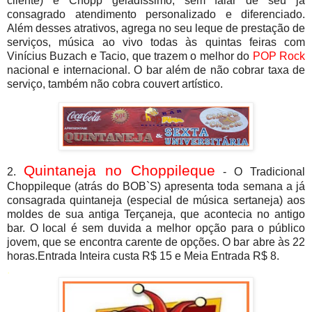
cliente) e Chopp geladíssimo, sem falar de seu já
consagrado atendimento personalizado e diferenciado.
Além desses atrativos, agrega no seu leque de prestação de
serviços, música ao vivo todas às quintas feiras com
Vinícius Buzach e Tacio, que trazem o melhor do
POP Rock
nacional e internacional. O bar além de não cobrar taxa de
serviço, também não cobra couvert artístico.
Quintaneja no Choppileque
2.
- O Tradicional
Choppileque (atrás do BOB`S) apresenta toda semana a já
consagrada quintaneja (especial de música sertaneja) aos
moldes de sua antiga Terçaneja, que acontecia no antigo
bar. O local é sem duvida a melhor opção para o público
jovem, que se encontra carente de opções. O bar abre às 22
horas.Entrada Inteira custa R$ 15 e Meia Entrada R$ 8.
.