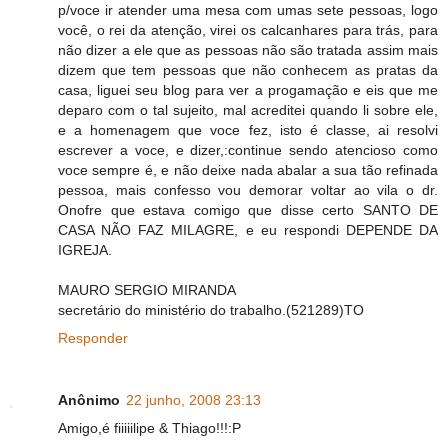
p/voce ir atender uma mesa com umas sete pessoas, logo
você, o rei da atenção, virei os calcanhares para trás, para
não dizer a ele que as pessoas não são tratada assim mais
dizem que tem pessoas que não conhecem as pratas da
casa, liguei seu blog para ver a progamação e eis que me
deparo com o tal sujeito, mal acreditei quando li sobre ele,
e a homenagem que voce fez, isto é classe, ai resolvi
escrever a voce, e dizer,:continue sendo atencioso como
voce sempre é, e não deixe nada abalar a sua tão refinada
pessoa, mais confesso vou demorar voltar ao vila o dr.
Onofre que estava comigo que disse certo SANTO DE
CASA NÃO FAZ MILAGRE, e eu respondi DEPENDE DA
IGREJA.
MAURO SERGIO MIRANDA
secretário do ministério do trabalho.(521289)TO
Responder
Anônimo
22 junho, 2008 23:13
Amigo,é fiiiiilipe & Thiago!!!:P