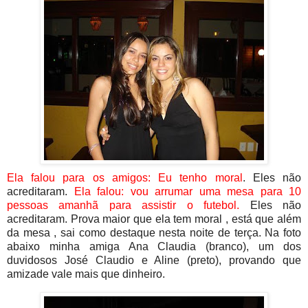
Ela falou para os amigos: Eu tenho moral
. Eles não
acreditaram.
Ela falou: vou arrumar uma mesa para 10
pessoas amanhã para assistir o futebol.
Eles não
acreditaram. Prova maior que ela tem moral , está que além
da mesa , sai como destaque nesta noite de terça. Na foto
abaixo minha amiga Ana Claudia (branco), um dos
duvidosos José Claudio e Aline (preto), provando que
amizade vale mais que dinheiro.