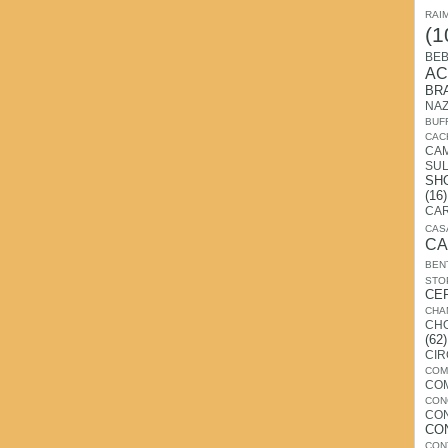
RAI
(1
BEB
AC
BR
NA
BUF
CAC
CA
SU
SH
(16)
CA
CAS
CA
BEN
STO
CE
CHA
CH
(62)
CI
COM
CO
CON
CO
CO
CON