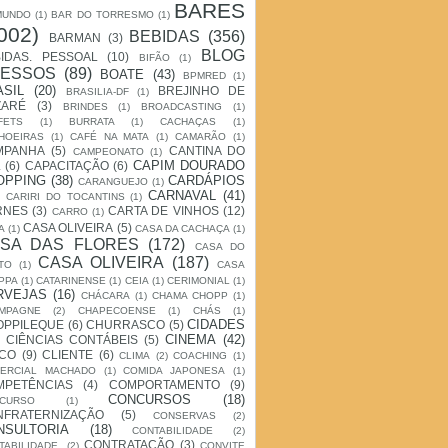
BARES
MUNDO
(1)
BAR DO TORRESMO
(1)
002)
BEBIDAS
(356)
BARMAN
(3)
BLOG
IDAS. PESSOAL
(10)
BIFÃO
(1)
ESSOS
(89)
BOATE
(43)
BPMRED
(1)
ASIL
(20)
BREJINHO DE
BRASILIA-DF
(1)
ZARÉ
(3)
BRINDES
(1)
BROADCASTING
(1)
FETS
(1)
BURRATA
(1)
CACHAÇAS
(1)
HOEIRAS
(1)
CAFÉ NA MATA
(1)
CAMARÃO
(1)
MPANHA
(5)
CANTINA DO
CAMPEONATO
(1)
CAPIM DOURADO
L
(6)
CAPACITAÇÃO
(6)
OPPING
(38)
CARDÁPIOS
CARANGUEJO
(1)
CARNAVAL
(41)
CARIRI DO TOCANTINS
(1)
RNES
(3)
CARTA DE VINHOS
(12)
CARRO
(1)
CASA OLIVEIRA
(5)
A
(1)
CASA DA CACHAÇA
(1)
SA DAS FLORES
(172)
CASA DO
CASA OLIVEIRA
(187)
TO
(1)
CASA
PPA
(1)
CATARINENSE
(1)
CEIA
(1)
CERIMONIAL
(1)
RVEJAS
(16)
CHÁCARA
(1)
CHAMA CHOPP
(1)
MPAGNE
(2)
CHAPECOENSE
(1)
CHÁS
(1)
CIDADES
OPPILEQUE
(6)
CHURRASCO
(5)
CINEMA
(42)
CIÊNCIAS CONTÁBEIS
(5)
RCO
(9)
CLIENTE
(6)
CLIMA
(2)
COACHING
(1)
ERCIAL MACHADO
(1)
COMIDA JAPONESA
(1)
MPETÊNCIAS
(4)
COMPORTAMENTO
(9)
CONCURSOS
(18)
CURSO
(1)
NFRATERNIZAÇÃO
(5)
CONSERVAS
(2)
NSULTORIA
(18)
CONTABILIDADE
(2)
CONTRATAÇÃO
(3)
TABILIDADE.
(2)
CONVITE