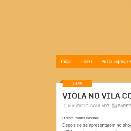
Início
Frases
Posts Especiai
3.4.08
VIOLA NO VILA C
MAURICIO GOULART
BARE
O restauranter informa:
Depois de se apresentarem no sh