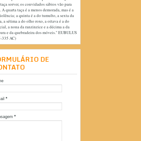
 taça sorver, os convidados sábios vão para
. A quarta taça é a menos demorada, mas é a
iolência; a quinta é a do tumulto, a sexta da
a, a sétima a do olho roxo, a oitava é a do
cial, a nona da ranzinzice e a décima a da
cura e da quebradeira dos móveis." EUBULUS
5-335 AC)
ORMULÁRIO DE
ONTATO
me
ail
*
nsagem
*