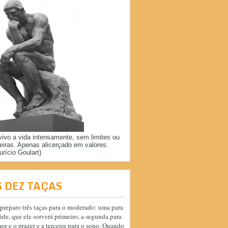
vivo a vida intensamente, sem limites ou
reiras. Apenas alicerçado em valores.
urício Goulart)
S DEZ TAÇAS
preparo três taças para o moderado: uma para
úde, que ele sorverá primeiro, a segunda para
or e o prazer e a terceira para o sono. Quando