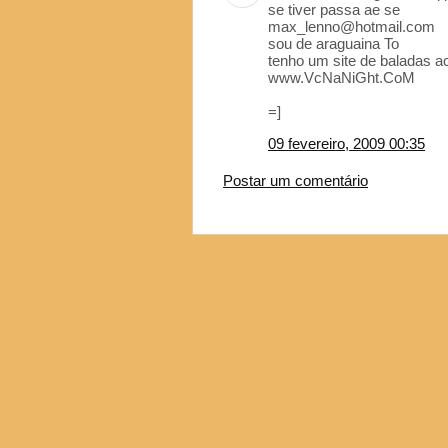
se tiver passa ae se
max_lenno@hotmail.com
sou de araguaina To
tenho um site de baladas a
www.VcNaNiGht.CoM
=]
09 fevereiro, 2009 00:35
Postar um comentário