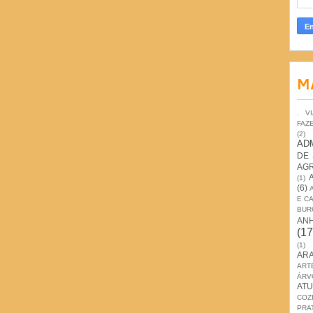
M
. V
FAZ
(2)
AD
DE
AG
(1)
(6)
E C
BUR
AN
(17
(1)
ARA
ART
ÁRV
ATU
COZ
PRA