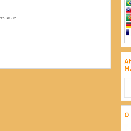
cessa ae
A
M
O