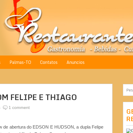
s
Palmas-TO
Contatos
Anuncios
OM FELIPE E THIAGO
S
1 comment
G
R
ow de abertura do EDSON E HUDSON, a dupla Felipe