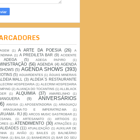
ARCADORES
A ARTE DA POESIA
(26)
IAGEM
(1)
A
A PREDILETA BAR
(9)
ENDINHA
(1)
ACIDENTE
ADEGA
(5)
ADEGA PAPIRO
(1)
MINISTRAÇÃO
(56)
AGENDA
(4)
AGENDA
AGENDA SHOWS
(393)
 SHOWS
(5)
ROTINS
(5)
AGUARDENTES
(1)
ÁGUAS MINERAIS
ALDEIA MALL
(3)
ALDEIA´S RESTAURANTE
ALECRIM HOSPEDARIA
(1)
ALECRIM HOSPEDARIA
AMPING
(2)
ALIANÇA DO TOCANTINS
(1)
ALLBLACK
ALQUIMIA
(37)
GER
(1)
AMARELINHO
(1)
ANIVERSÁRIOS
HANGUERA
(9)
6)
ANVISA
(1)
APOSENTADORIA
(1)
ARAGUAÇU
ARAGUAINA-TO E IMPERATRIZ-MA
(1)
RUAMA - RJ
(6)
ARCOS MUSIC GASTROBAR
(1)
ESANAL
(1)
ARTESANATO
(1)
ARTIGOS
(1)
ATENDIMENTO
(30)
ORES
(1)
ATRAÇÕES
(1)
ALIDADES
(11)
ATUALIZAÇÃO
(1)
AUXILIAR DE
INHA
(1)
AVIÃO
(1)
BAILES
(2)
BALNEÁRIO
TINHA
(1)
BALSA
(1)
BANHEIROS
(2)
BAR DO SEU