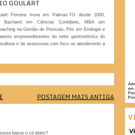
IO GOULART
ulart Ferreira mora em Palmas-TO desde 2000,
or, Bacharel em Ciências Contábeis, MBA em
Coaching na Gestão de Pessoas, Pós em Enologia e
iores empreendimentos do setor gastronômico do
nsultoria e de assessoria com foco no atendimento a
Adm
em 
Pes
E
POSTAGEM MAIS ANTIGA
Pós
V
possa baixar o cd deles?