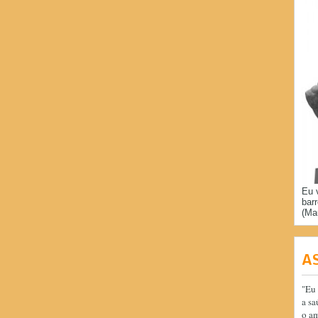
Eu 
bar
(Ma
A
"Eu 
a sa
o am