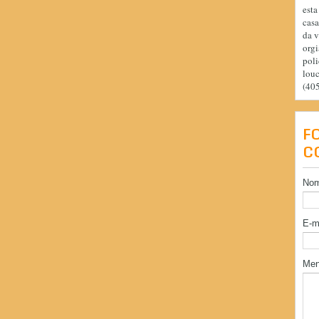
esta
casa
da v
orgi
poli
lou
(40
F
C
No
E-m
Me