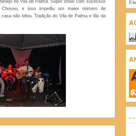
rtanejo no Vila de Palma. Super show com sucessos
E-b
. Choveu, e isso impediu um maior número de
casa não lotou. Tradição do Vila de Palma e fãs da
A
A
..