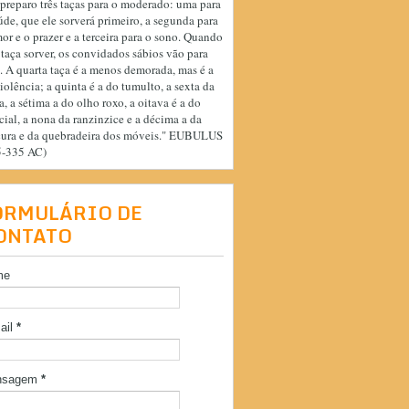
preparo três taças para o moderado: uma para
úde, que ele sorverá primeiro, a segunda para
or e o prazer e a terceira para o sono. Quando
 taça sorver, os convidados sábios vão para
. A quarta taça é a menos demorada, mas é a
iolência; a quinta é a do tumulto, a sexta da
a, a sétima a do olho roxo, a oitava é a do
cial, a nona da ranzinzice e a décima a da
cura e da quebradeira dos móveis." EUBULUS
5-335 AC)
ORMULÁRIO DE
ONTATO
me
ail
*
nsagem
*