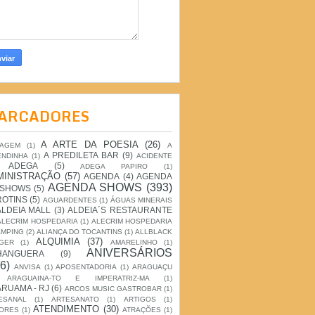
ARCADORES
A ARTE DA POESIA
(26)
IAGEM
(1)
A
A PREDILETA BAR
(9)
ENDINHA
(1)
ACIDENTE
ADEGA
(5)
ADEGA PAPIRO
(1)
MINISTRAÇÃO
(57)
AGENDA
(4)
AGENDA
AGENDA SHOWS
(393)
 SHOWS
(5)
ROTINS
(5)
AGUARDENTES
(1)
ÁGUAS MINERAIS
ALDEIA MALL
(3)
ALDEIA´S RESTAURANTE
ALECRIM HOSPEDARIA
(1)
ALECRIM HOSPEDARIA
AMPING
(2)
ALIANÇA DO TOCANTINS
(1)
ALLBLACK
ALQUIMIA
(37)
GER
(1)
AMARELINHO
(1)
ANIVERSÁRIOS
HANGUERA
(9)
6)
ANVISA
(1)
APOSENTADORIA
(1)
ARAGUAÇU
ARAGUAINA-TO E IMPERATRIZ-MA
(1)
RUAMA - RJ
(6)
ARCOS MUSIC GASTROBAR
(1)
ESANAL
(1)
ARTESANATO
(1)
ARTIGOS
(1)
ATENDIMENTO
(30)
ORES
(1)
ATRAÇÕES
(1)