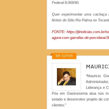
Federal 8.069/90.
Quer experimentar uma cachaça d
férteis do Sítio Rio Palma no Tocan
FONTE:
https://jtinoticias.com.br/
agora-com-garrafas-de-porcelana/3
MR: EDITOR
MAURIC
“Mauricio Go
Administrad
Liderança e 
Pós em Gastronomia atua nos ma
estado e desenvolve projeto de co
clientes.”