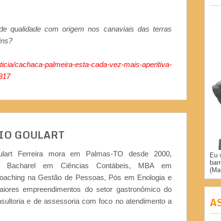
e qualidade com origem nos canaviais das terras
tins?
noticia/cachaca-palmeira-esta-cada-vez-mais-aperitiva-
817
IO GOULART
ulart Ferreira mora em Palmas-TO desde 2000,
Eu 
bar
or, Bacharel em Ciências Contábeis, MBA em
(Ma
Coaching na Gestão de Pessoas, Pós em Enologia e
iores empreendimentos do setor gastronômico do
A
nsultoria e de assessoria com foco no atendimento a