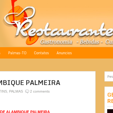
s
Palmas-TO
Contatos
Anuncios
MBIQUE PALMEIRA
TINS
,
PALMAS
2 comments
G
R
DE ALAMBIQUE PALMEIRA