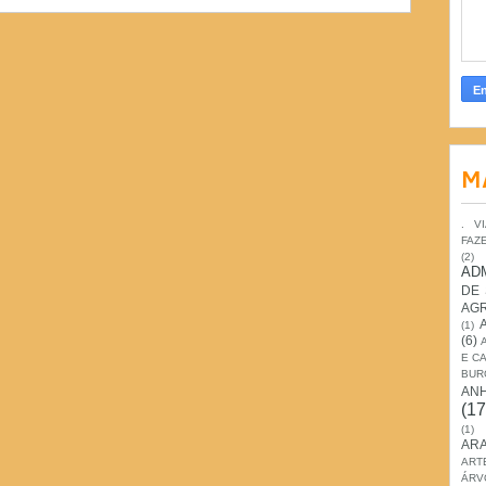
M
. V
FAZ
(2)
AD
DE
AG
(1)
(6)
E C
BUR
AN
(17
(1)
ARA
ART
ÁRV