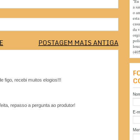
"Eu 
a sa
o am
esta
casa
da v
orgi
E
POSTAGEM MAIS ANTIGA
poli
lou
(40
F
C
 figo, recebi muitos elogios!!!
No
ita, repasso a pergunta ao produtor!
E-m
Me