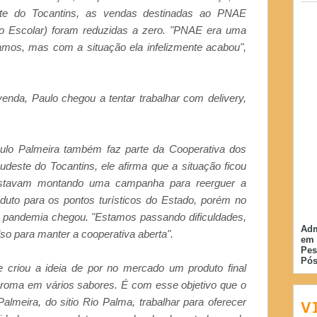
e do Tocantins, as vendas destinadas ao PNAE
o Escolar) foram reduzidas a zero. "PNAE era uma
amos, mas com a situação ela infelizmente acabou",
enda, Paulo chegou a tentar trabalhar com delivery,
aulo Palmeira também faz parte da Cooperativa dos
deste do Tocantins, ele afirma que a situação ficou
 estavam montando uma campanha para reerguer a
roduto para os pontos turísticos do Estado, porém no
 pandemia chegou. "Estamos passando dificuldades,
Adm
lso para manter a cooperativa aberta".
em 
Pes
Pós
 criou a ideia de por no mercado um produto final
 aroma em vários sabores. É com esse objetivo que o
almeira, do sitio Rio Palma, trabalhar para oferecer
V