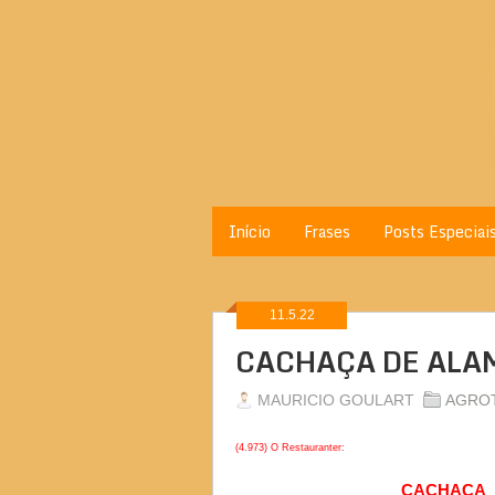
Início
Frases
Posts Especiai
11.5.22
CACHAÇA DE ALA
MAURICIO GOULART
AGRO
(4.973) O Restauranter:
CACHAÇA 