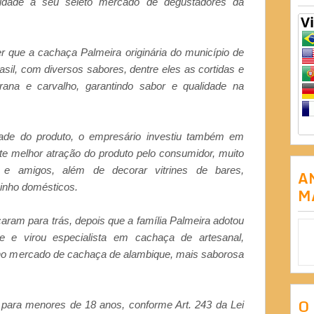
idade a seu seleto mercado de degustadores da
r que a cachaça Palmeira originária do município de
sil, com diversos sabores, dentre eles as cortidas e
ana e carvalho, garantindo sabor e qualidade na
dade do produto, o empresário investiu também em
te melhor atração do produto pelo consumidor, muito
 e amigos, além de decorar vitrines de bares,
A
zinho domésticos.
M
aram para trás, depois que a família Palmeira adotou
e e virou especialista em cachaça de artesanal,
o mercado de cachaça de alambique, mais saborosa
O
a para menores de 18 anos, conforme Art. 243 da Lei