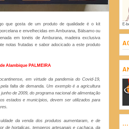
o que gosta de um produto de qualidade é o kit
E-b
porcelana e envelhecidas em Amburana, Bálsamo ou
zenada em tonéis de Amburana, madeira exclusiva
A
te notas frutadas e sabor adocicado a este produto
 de Alambique PALMEIRA
A
tocantinense, em virtude da pandemia do Covid-19,
 pela falta de demanda. Um exemplo é a agricultura
 de junho de 2009, do programa nacional de alimentação
os estados e municípios, devem ser utilizados para
ares.
culdade da venda dos produtos aumentaram, e de
..
or de hortaliças, temperos artesanais e cachaça, da