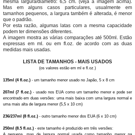
mesma largura/diâmetro: 6,5 cm. (veja a imagem acima).
Mas em alguns casos particulares, usualmente em
tamanhos pequenos, a largura também é alterada, é menor
que o padrão.
Por esta razão, algumas latas com a mesma capacidade
podem ter dimensões diferentes.
A imagem mostra as várias comparações até 500ml. Estão
expressas em ml. ou em fl.oz. de acordo com as duas
medidas mais usadas.
LISTA DE TAMANHOS - MAIS USADOS
(os valores estão em ml e fl.oz.)
135ml (4 fl.oz.)
- um tamanho menor usado no Japão, 5 x 8 cm
207ml (7 fl.oz.)
- usado nos EUA como um tamanho menor e pode ser
encontrado em duas versões: uma mais baixa com uma largura normal e
uma mais alta de largura menor (5,5 x 10 cm)
236/237ml (8 fl.oz.)
- outro tamanho menor dos EUA (6 x 10 cm)
250ml (8.5 fl.oz.)
- este tamanho é produzido em três versões:
A pequena, mas de largura normal usada como tamanho menor na