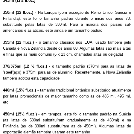
345ml (11½ fl.oz.)
350ml (12 fl.oz.)
- Na Europa (com exceção do Reino Unido, Suécia e
Finlândia), este foi o tamanho padrão durante o inicio dos anos 70,
substituído pelas latas de 330ml. Para a maioria dos países sul-
americanos e asiáticos, este ainda é um tamanho padrão
355ml (12 fl.oz.)
- o tamanho clássico nos EUA, usado também pelo
Canadá e Nova Zelândia desde os anos 80. Algumas latas são mais altas
e finas que as mais comuns (6 x 13 cm, chamadas altas ou delgada)
370/375ml (12 ½ fl.oz.)
- o tamanho padrão (370ml para as latas de
'steel'(aço) e 375ml para as de alumínio. Recentemente, a Nova Zelândia
também adotou esta capacidade
440ml (15½ fl.oz.)
- tamanho tradicional britânico substituído atualmente
por latas promocionais de maior tamanho como as de 485 ml, 495 ml,
etc.
450ml (15½ fl.oz.)
- em tempos, este foi o tamanho padrão na Suécia
(as latas de 500ml substituíram gradualmente as de 450ml) e na
Finlândia (as de 330ml substituíram as de 450ml). Algumas latas de
exportação alemãs também usaram este tamanho