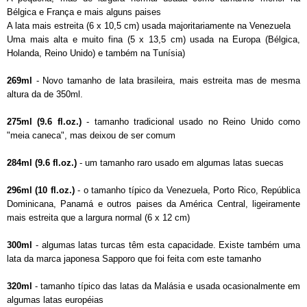
Bélgica e França e mais alguns paises
A lata mais estreita (6 x 10,5 cm) usada majoritariamente na Venezuela
Uma mais alta e muito fina (5 x 13,5 cm) usada na Europa (Bélgica,
Holanda, Reino Unido) e também na Tunísia)
269ml
- Novo tamanho de lata brasileira, mais estreita mas de mesma
altura da de 350ml.
275ml (9.6 fl.oz.)
- tamanho tradicional usado no Reino Unido como
"meia caneca", mas deixou de ser comum
284ml (9.6 fl.oz.)
- um tamanho raro usado em algumas latas suecas
296ml (10 fl.oz.)
- o tamanho típico da Venezuela, Porto Rico, República
Dominicana, Panamá e outros paises da América Central, ligeiramente
mais estreita que a largura normal (6 x 12 cm)
300ml
- algumas latas turcas têm esta capacidade. Existe também uma
lata da marca japonesa Sapporo que foi feita com este tamanho
320ml
- tamanho típico das latas da Malásia e usada ocasionalmente em
algumas latas européias