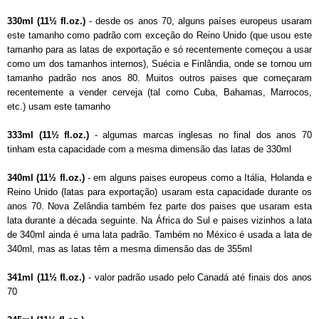
330ml (11½ fl.oz.)
- desde os anos 70, alguns países europeus usaram
este tamanho como padrão com exceção do Reino Unido (que usou este
tamanho para as latas de exportação e só recentemente começou a usar
como um dos tamanhos internos), Suécia e Finlândia, onde se tornou um
tamanho padrão nos anos 80. Muitos outros paises que começaram
recentemente a vender cerveja (tal como Cuba, Bahamas, Marrocos,
etc.) usam este tamanho
333ml (11½ fl.oz.)
- algumas marcas inglesas no final dos anos 70
tinham esta capacidade com a mesma dimensão das latas de 330ml
340ml (11½ fl.oz.)
- em alguns paises europeus como a Itália, Holanda e
Reino Unido (latas para exportação) usaram esta capacidade durante os
anos 70. Nova Zelândia também fez parte dos paises que usaram esta
lata durante a década seguinte. Na África do Sul e paises vizinhos a lata
de 340ml ainda é uma lata padrão. Também no México é usada a lata de
340ml, mas as latas têm a mesma dimensão das de 355ml
341ml (11½ fl.oz.)
- valor padrão usado pelo Canadá até finais dos anos
70