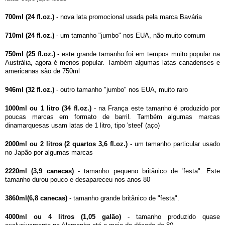
700ml (24 fl.oz.)
- nova lata promocional usada pela marca Bavária
710ml (24 fl.oz.)
- um tamanho "jumbo" nos EUA, não muito comum
750ml (25 fl.oz.)
- este grande tamanho foi em tempos muito popular na
Austrália, agora é menos popular. Também algumas latas canadenses e
americanas são de 750ml
946ml (32 fl.oz.)
- outro tamanho "jumbo" nos EUA, muito raro
1000ml ou 1 litro (34 fl.oz.)
- na França este tamanho é produzido por
poucas marcas em formato de barril. Também algumas marcas
dinamarquesas usam latas de 1 litro, tipo 'steel' (aço)
2000ml ou 2 litros (2 quartos 3,6 fl.oz.)
- um tamanho particular usado
no Japão por algumas marcas
2220ml (3,9 canecas)
- tamanho pequeno britânico de 'festa". Este
tamanho durou pouco e desapareceu nos anos 80
3860ml(6,8 canecas)
- tamanho grande britânico de "festa".
4000ml ou 4 litros (1,05 galão)
- tamanho produzido quase