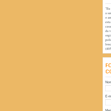
"Eu 
a sa
o am
esta
casa
da v
orgi
poli
lou
(40
F
C
No
E-m
Me