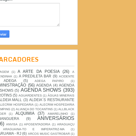
ARCADORES
A ARTE DA POESIA
(26)
IAGEM
(1)
A
A PREDILETA BAR
(9)
ENDINHA
(1)
ACIDENTE
ADEGA
(5)
ADEGA PAPIRO
(1)
MINISTRAÇÃO
(56)
AGENDA
(4)
AGENDA
AGENDA SHOWS
(393)
 SHOWS
(5)
ROTINS
(5)
AGUARDENTES
(1)
ÁGUAS MINERAIS
ALDEIA MALL
(3)
ALDEIA´S RESTAURANTE
ALECRIM HOSPEDARIA
(1)
ALECRIM HOSPEDARIA
AMPING
(2)
ALIANÇA DO TOCANTINS
(1)
ALLBLACK
ALQUIMIA
(37)
GER
(1)
AMARELINHO
(1)
ANIVERSÁRIOS
HANGUERA
(9)
6)
ANVISA
(1)
APOSENTADORIA
(1)
ARAGUAÇU
ARAGUAINA-TO E IMPERATRIZ-MA
(1)
RUAMA - RJ
(6)
ARCOS MUSIC GASTROBAR
(1)