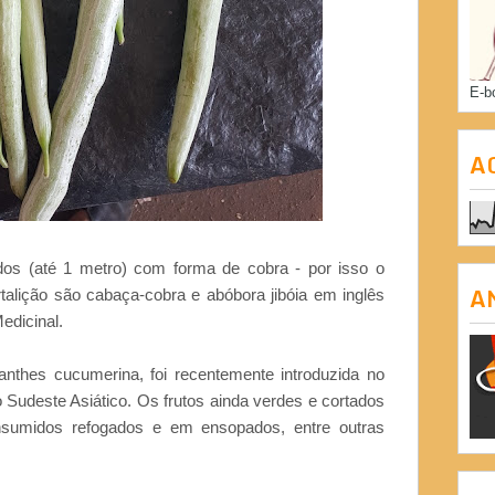
E-b
A
idos (até 1 metro) com forma de cobra - por isso o
A
lição são cabaça-cobra e abóbora jibóia em inglês
edicinal.
santhes cucumerina, foi recentemente introduzida no
 Sudeste Asiático. Os frutos ainda verdes e cortados
sumidos refogados e em ensopados, entre outras