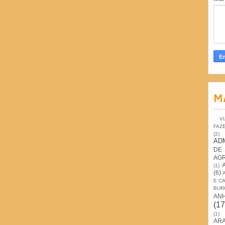
M
. V
FAZ
(2)
AD
DE
AG
(1)
(6)
E C
BUR
AN
(17
(1)
ARA