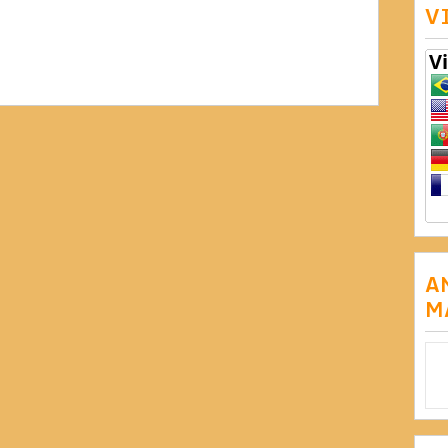
V
A
M