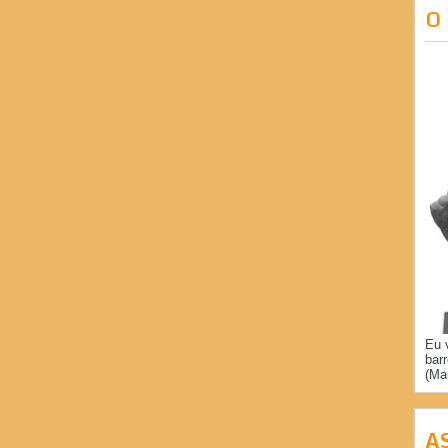
O
Eu 
bar
(Ma
A