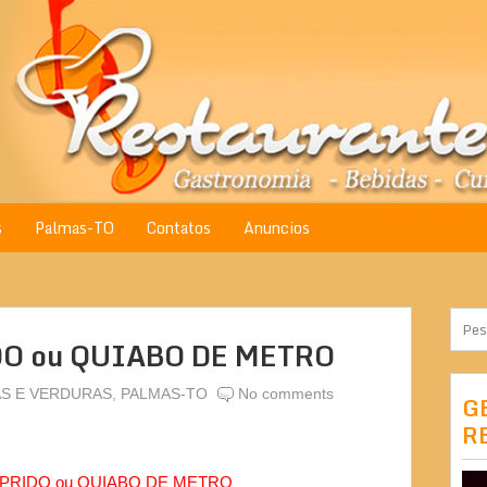
s
Palmas-TO
Contatos
Anuncios
O ou QUIABO DE METRO
S E VERDURAS
,
PALMAS-TO
No comments
G
R
PRIDO ou QUIABO DE METRO