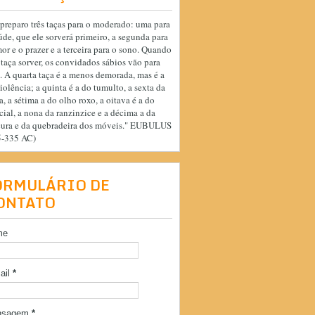
preparo três taças para o moderado: uma para
úde, que ele sorverá primeiro, a segunda para
or e o prazer e a terceira para o sono. Quando
 taça sorver, os convidados sábios vão para
. A quarta taça é a menos demorada, mas é a
iolência; a quinta é a do tumulto, a sexta da
a, a sétima a do olho roxo, a oitava é a do
cial, a nona da ranzinzice e a décima a da
cura e da quebradeira dos móveis." EUBULUS
5-335 AC)
ORMULÁRIO DE
ONTATO
me
ail
*
nsagem
*