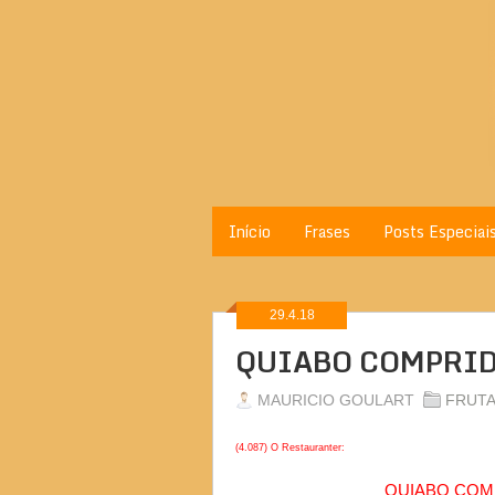
Início
Frases
Posts Especiai
29.4.18
QUIABO COMPRID
MAURICIO GOULART
FRUTA
(4.087) O Restauranter:
QUIABO COM