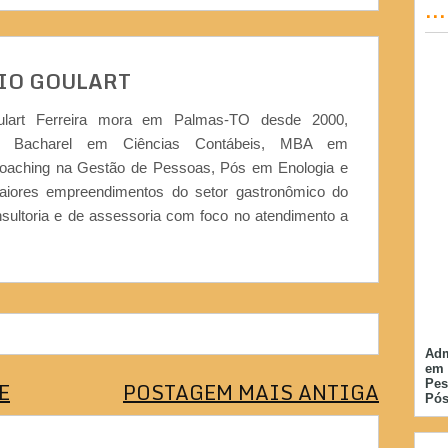
..
IO GOULART
ulart Ferreira mora em Palmas-TO desde 2000,
or, Bacharel em Ciências Contábeis, MBA em
Coaching na Gestão de Pessoas, Pós em Enologia e
iores empreendimentos do setor gastronômico do
nsultoria e de assessoria com foco no atendimento a
Adm
em 
E
POSTAGEM MAIS ANTIGA
Pes
Pós