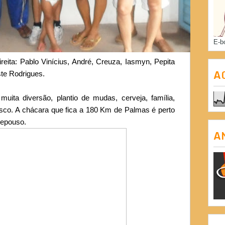
E-b
reita: Pablo Vinícius, André, Creuza, Iasmyn, Pepita
A
ste Rodrigues.
uita diversão, plantio de mudas, cerveja, família,
sco. A chácara que fica a 180 Km de Palmas é perto
repouso.
A