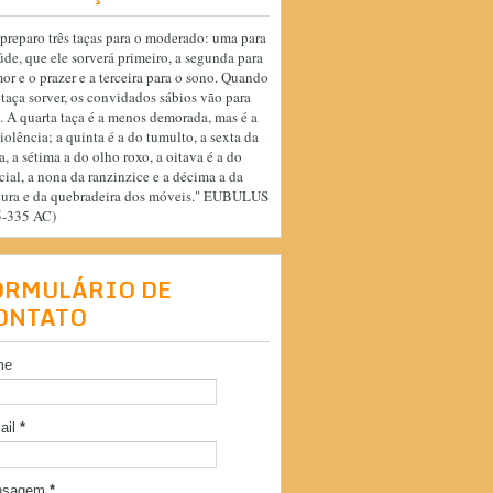
preparo três taças para o moderado: uma para
úde, que ele sorverá primeiro, a segunda para
or e o prazer e a terceira para o sono. Quando
 taça sorver, os convidados sábios vão para
. A quarta taça é a menos demorada, mas é a
iolência; a quinta é a do tumulto, a sexta da
a, a sétima a do olho roxo, a oitava é a do
cial, a nona da ranzinzice e a décima a da
cura e da quebradeira dos móveis." EUBULUS
5-335 AC)
ORMULÁRIO DE
ONTATO
me
ail
*
nsagem
*