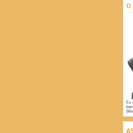
O
Eu 
bar
(Ma
A