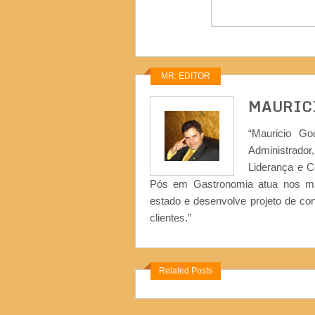
MR: EDITOR
MAURIC
“Mauricio Go
Administrad
Liderança e 
Pós em Gastronomia atua nos ma
estado e desenvolve projeto de co
clientes.”
Related Posts