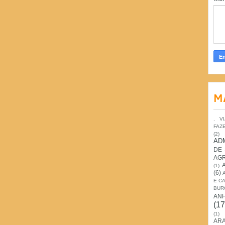
M
. V
FAZ
(2)
AD
DE
AG
(1)
(6)
E C
BUR
AN
(17
(1)
ARA