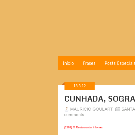
Início
Frases
Posts Especiai
18.3.12
CUNHADA, SOGRA 
MAURICIO GOULART
SANTA
comments
(2189) O Restauranter informa: