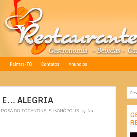
s
Palmas-TO
Contatos
Anuncios
E... ALEGRIA
 ROSA DO TOCANTINS
,
SILVANÓPOLIS
No
G
R