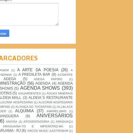
ARCADORES
A ARTE DA POESIA
(26)
IAGEM
(1)
A
A PREDILETA BAR
(9)
ENDINHA
(1)
ACIDENTE
ADEGA
(5)
ADEGA PAPIRO
(1)
MINISTRAÇÃO
(56)
AGENDA
(4)
AGENDA
AGENDA SHOWS
(393)
 SHOWS
(5)
ROTINS
(5)
AGUARDENTES
(1)
ÁGUAS MINERAIS
ALDEIA MALL
(3)
ALDEIA´S RESTAURANTE
ALECRIM HOSPEDARIA
(1)
ALECRIM HOSPEDARIA
AMPING
(2)
ALIANÇA DO TOCANTINS
(1)
ALLBLACK
ALQUIMIA
(37)
GER
(1)
AMARELINHO
(1)
ANIVERSÁRIOS
HANGUERA
(9)
6)
ANVISA
(1)
APOSENTADORIA
(1)
ARAGUAÇU
ARAGUAINA-TO E IMPERATRIZ-MA
(1)
RUAMA - RJ
(6)
ARCOS MUSIC GASTROBAR
(1)