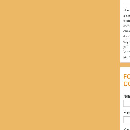
"Eu 
a sa
o am
esta
casa
da v
orgi
poli
lou
(40
F
C
No
E-m
Me