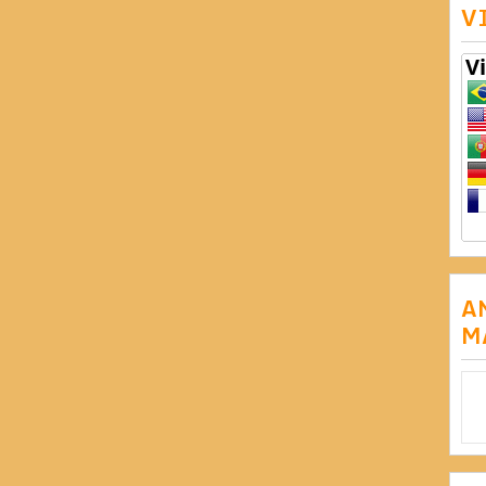
V
A
M