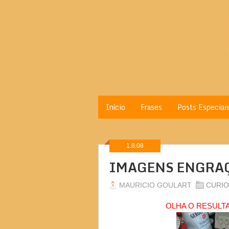
Início
Frases
Posts Especiai
1.8.08
IMAGENS ENGRA
MAURICIO GOULART
CURIO
OLHA O RESULTA