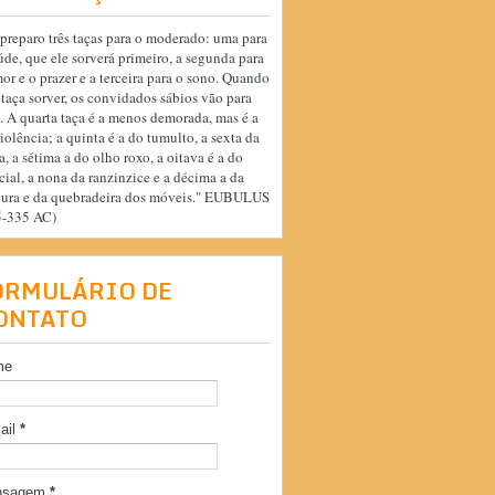
preparo três taças para o moderado: uma para
úde, que ele sorverá primeiro, a segunda para
or e o prazer e a terceira para o sono. Quando
 taça sorver, os convidados sábios vão para
. A quarta taça é a menos demorada, mas é a
iolência; a quinta é a do tumulto, a sexta da
a, a sétima a do olho roxo, a oitava é a do
cial, a nona da ranzinzice e a décima a da
cura e da quebradeira dos móveis." EUBULUS
5-335 AC)
ORMULÁRIO DE
ONTATO
me
ail
*
nsagem
*