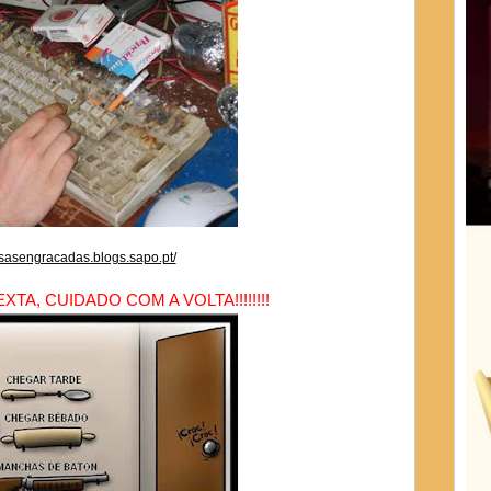
oisasengracadas.blogs.sapo.pt/
XTA, CUIDADO COM A VOLTA!!!!!!!!