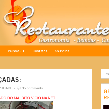
s
Palmas-TO
Contatos
Anuncios
ÇADAS:
SIDADES
No comments
G
R
DO DO MALDITO VÍCIO NA NET...