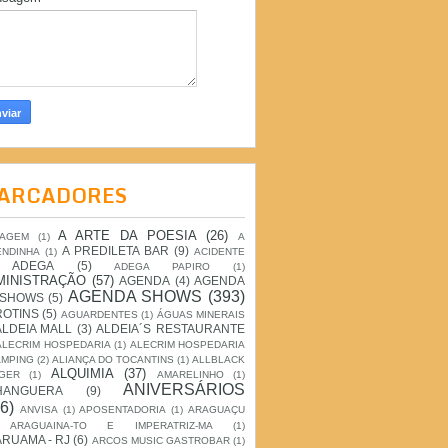
ARCADORES
A ARTE DA POESIA
(26)
IAGEM
(1)
A
A PREDILETA BAR
(9)
ENDINHA
(1)
ACIDENTE
ADEGA
(5)
ADEGA PAPIRO
(1)
MINISTRAÇÃO
(57)
AGENDA
(4)
AGENDA
AGENDA SHOWS
(393)
 SHOWS
(5)
ROTINS
(5)
AGUARDENTES
(1)
ÁGUAS MINERAIS
ALDEIA MALL
(3)
ALDEIA´S RESTAURANTE
ALECRIM HOSPEDARIA
(1)
ALECRIM HOSPEDARIA
AMPING
(2)
ALIANÇA DO TOCANTINS
(1)
ALLBLACK
ALQUIMIA
(37)
GER
(1)
AMARELINHO
(1)
ANIVERSÁRIOS
HANGUERA
(9)
6)
ANVISA
(1)
APOSENTADORIA
(1)
ARAGUAÇU
ARAGUAINA-TO E IMPERATRIZ-MA
(1)
RUAMA - RJ
(6)
ARCOS MUSIC GASTROBAR
(1)