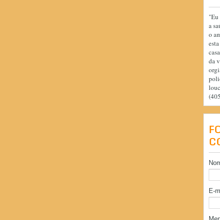
"Eu 
a sa
o am
esta
casa
da v
orgi
poli
lou
(40
F
C
No
E-m
Me