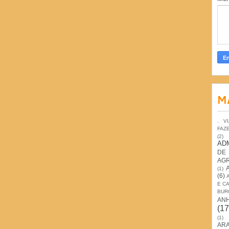
M
. V
FAZ
(2)
AD
DE
AG
(1)
(6)
E C
BUR
AN
(17
(1)
ARA