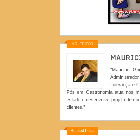
MR: EDITOR
MAURIC
“Mauricio Go
Administrad
Liderança e 
Pós em Gastronomia atua nos ma
estado e desenvolve projeto de co
clientes.”
Related Posts