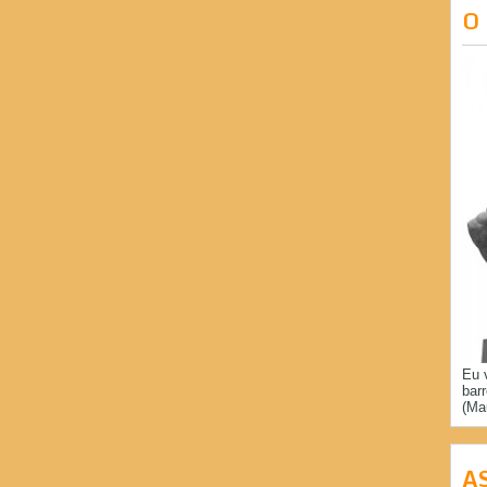
O
Eu 
bar
(Ma
A