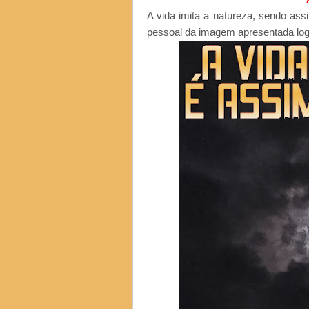
A vida imita a natureza, sendo as
pessoal da imagem apresentada log