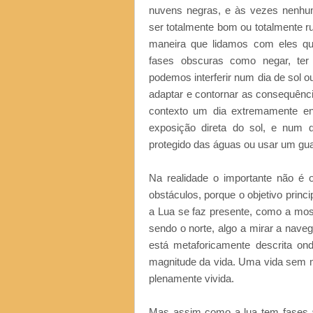
nuvens negras, e às vezes nenhu
ser totalmente bom ou totalmente r
maneira que lidamos com eles que
fases obscuras como negar, ter r
podemos interferir num dia de sol
adaptar e contornar as consequênc
contexto um dia extremamente en
exposição direta do sol, e num d
protegido das águas ou usar um gu
Na realidade o importante não é 
obstáculos, porque o objetivo princ
a Lua se faz presente, como a mostr
sendo o norte, algo a mirar a nave
está metaforicamente descrita ond
magnitude da vida. Uma vida sem m
plenamente vivida.
Mas assim como a lua tem fases à