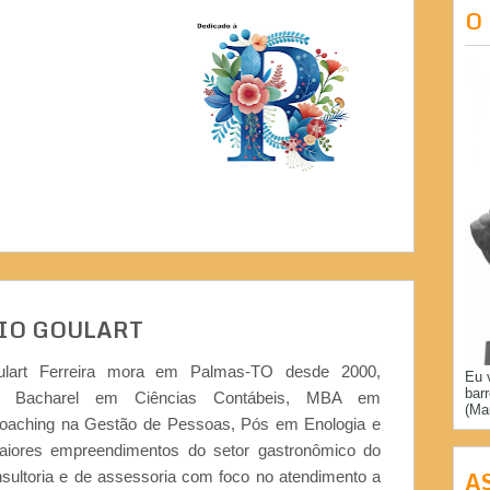
O
IO GOULART
ulart Ferreira mora em Palmas-TO desde 2000,
Eu 
bar
or, Bacharel em Ciências Contábeis, MBA em
(Ma
Coaching na Gestão de Pessoas, Pós em Enologia e
iores empreendimentos do setor gastronômico do
A
nsultoria e de assessoria com foco no atendimento a