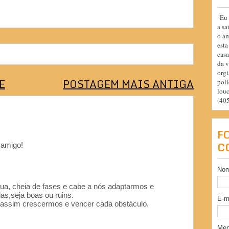
"Eu 
a sa
o am
esta
casa
da v
orgi
E
POSTAGEM MAIS ANTIGA
poli
lou
(40
F
C
 amigo!
No
a, cheia de fases e cabe a nós adaptarmos e
s,seja boas ou ruins.
E-m
assim crescermos e vencer cada obstáculo.
Me