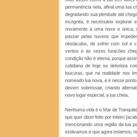
permanência nela, afinal uma lua c
degradando sua plenitude até chega
incógnita, é necessário explorar 
novamente a uma nova e única, o
passar pelas nuvens que impedem
obstáculos, de sofrer com sol e 
ventos e às vezes furacões che
condição não é eterna, porque assi
cotidiana de hoje se deteriora c
loucuras, que na realidade nos 
nomeado lua nova, e é nesse ponto
devem sobressair, criando alterna
novo lugar especial, a lua cheia.
Nenhuma vida é o Mar de Tranquilidad
que quer dizer feito por inteiro (ac
mencionando uma região da lua p
estávamos e que agora estamos, nu