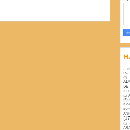
M
. V
FAZ
(2)
AD
DE
AG
(1)
(6)
E C
BUR
AN
(17
(1)
ARA