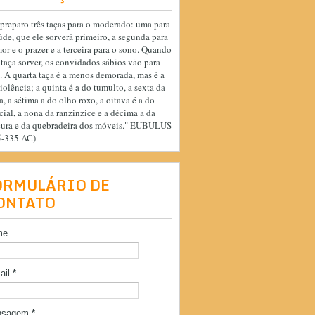
preparo três taças para o moderado: uma para
úde, que ele sorverá primeiro, a segunda para
or e o prazer e a terceira para o sono. Quando
 taça sorver, os convidados sábios vão para
. A quarta taça é a menos demorada, mas é a
iolência; a quinta é a do tumulto, a sexta da
a, a sétima a do olho roxo, a oitava é a do
cial, a nona da ranzinzice e a décima a da
cura e da quebradeira dos móveis." EUBULUS
5-335 AC)
ORMULÁRIO DE
ONTATO
me
ail
*
nsagem
*