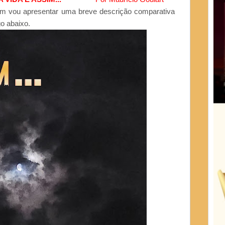
sim vou apresentar uma breve descrição comparativa
o abaixo.