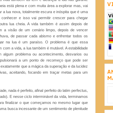
V
heia está plena e com muita área a explorar mas, vai
r a lua nova, totalmente escura e inóspita que é uma
e conhecer e isso vai permitir crescer para chegar
utra lua cheia. A vida também é assim depois de
 a visão de um cenário limpo, depois de vencer
chuva, de passar cada abismo e enfrentar todos os
gar na lua é um paraíso. O problema é que essa
m com a vida, a lua também é mutável. A estabilidade
om algum problema ou acontecimento, desvarios ou
impulsionará a um ponto de recomeço que pode ser
 exatamente que a mágica da superação e da lucidez
A
tivas, aceitando, focando em traçar metas para um
M
e, nada é perfeito, afinal perfeito do latim perfectus,
abado). E nesse ciclo interminável da vida, terminamos
ara finalizar o que começamos no mesmo lugar que
ma busca incessante de um sentimento de plenitude