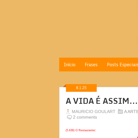
Início
Frases
Posts Especiai
8.1.25
A VIDA É ASSIM...
MAURICIO GOULART
A ART
2 comments
(5.636) O Restauranter:
A VIDA É AS