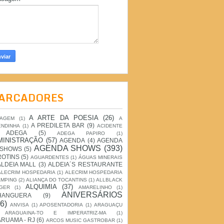
ARCADORES
A ARTE DA POESIA
(26)
IAGEM
(1)
A
A PREDILETA BAR
(9)
ENDINHA
(1)
ACIDENTE
ADEGA
(5)
ADEGA PAPIRO
(1)
MINISTRAÇÃO
(57)
AGENDA
(4)
AGENDA
AGENDA SHOWS
(393)
 SHOWS
(5)
ROTINS
(5)
AGUARDENTES
(1)
ÁGUAS MINERAIS
ALDEIA MALL
(3)
ALDEIA´S RESTAURANTE
ALECRIM HOSPEDARIA
(1)
ALECRIM HOSPEDARIA
AMPING
(2)
ALIANÇA DO TOCANTINS
(1)
ALLBLACK
ALQUIMIA
(37)
GER
(1)
AMARELINHO
(1)
ANIVERSÁRIOS
HANGUERA
(9)
6)
ANVISA
(1)
APOSENTADORIA
(1)
ARAGUAÇU
ARAGUAINA-TO E IMPERATRIZ-MA
(1)
RUAMA - RJ
(6)
ARCOS MUSIC GASTROBAR
(1)