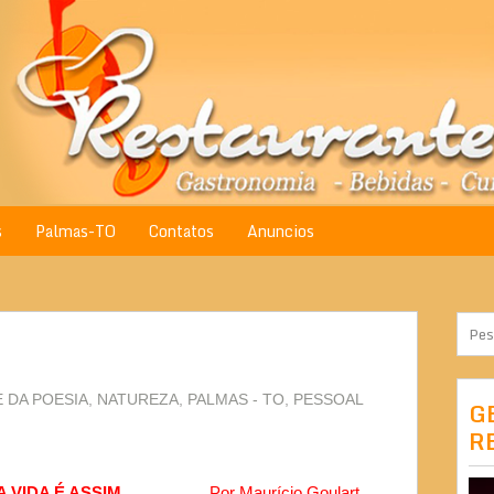
s
Palmas-TO
Contatos
Anuncios
E DA POESIA
,
NATUREZA
,
PALMAS - TO
,
PESSOAL
G
R
SIM...
Por
Maurício Goulart