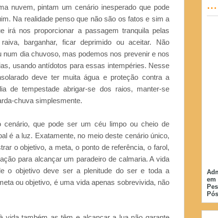
..
ma nuvem, pintam um cenário inesperado que pode
uim. Na realidade penso que não são os fatos e sim a
 irá nos proporcionar a passagem tranquila pelas
aiva, barganhar, ficar deprimido ou aceitar. Não
 ou num dia chuvoso, mas podemos nos prevenir e nos
ias, usando antídotos para essas intempéries. Nesse
solarado deve ter muita água e proteção contra a
ia de tempestade abrigar-se dos raios, manter-se
arda-chuva simplesmente.
o cenário, que pode ser um céu limpo ou cheio de
ipal é a luz. Exatamente, no meio deste cenário único,
ar o objetivo, a meta, o ponto de referência, o farol,
gação para alcançar um paradeiro de calmaria. A vida
e o objetivo deve ser a plenitude do ser e toda a
Adm
em 
eta ou objetivo, é uma vida apenas sobrevivida, não
Pes
Pós
 vida também as têm e alcançar a lua não garante